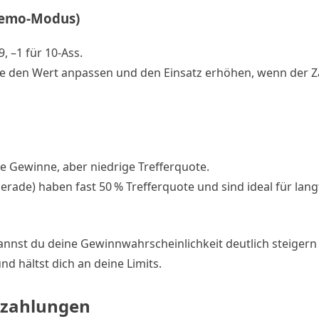
 Demo‑Modus)
9, –1 für 10‑Ass.
de den Wert anpassen und den Einsatz erhöhen, wenn der Z
ohe Gewinne, aber niedrige Trefferquote.
ade) haben fast 50 % Trefferquote und sind ideal für langf
annst du deine Gewinnwahrscheinlichkeit deutlich steigern
d hältst dich an deine Limits.
uszahlungen