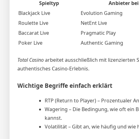
Spieltyp
Anbieter bei
Blackjack Live
Evolution Gaming
Roulette Live
NetEnt Live
Baccarat Live
Pragmatic Play
Poker Live
Authentic Gaming
Total Casino
arbeitet ausschließlich mit lizenzierte
authentisches Casino‑Erlebnis.
Wichtige Begriffe einfach erklärt
RTP (Return to Player) – Prozentualer Ant
Wagering – Die Bedingung, wie oft ei
kannst.
Volatilität – Gibt an, wie häufig und wi