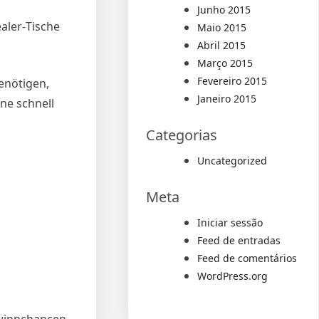
Junho 2015
ealer‑Tische
Maio 2015
Abril 2015
Março 2015
Fevereiro 2015
enötigen,
Janeiro 2015
ne schnell
Categorias
Uncategorized
Meta
Iniciar sessão
Feed de entradas
Feed de comentários
WordPress.org
Gewinnchancen