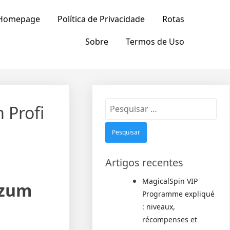
Homepage
Política de Privacidade
Rotas
Sobre
Termos de Uso
Pesquisar
 Profi
por:
Artigos recentes
MagicalSpin VIP
 zum
Programme expliqué
: niveaux,
récompenses et