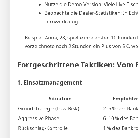
Nutze die Demo‑Version: Viele Live‑Tisch
Beobachte die Dealer‑Statistiken: In Ec
Lernwerkzeug.
Beispiel: Anna, 28, spielte ihre ersten 10 Runde
verzeichnete nach 2 Stunden ein Plus von 5 €, w
Fortgeschrittene Taktiken: Vom B
1. Einsatzmanagement
Situation
Empfohlen
Grundstrategie (Low‑Risk)
2–5 % des Bank
Aggressive Phase
6–10 % des Ban
Rückschlag‑Kontrolle
1 % des Bankro