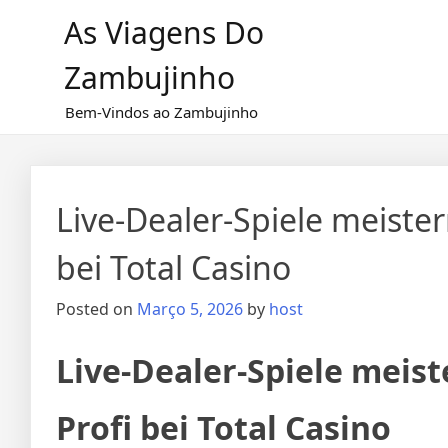
Skip
As Viagens Do
to
content
Zambujinho
Bem-Vindos ao Zambujinho
Live‑Dealer‑Spiele meist
bei Total Casino
Posted on
Março 5, 2026
by
host
Live‑Dealer‑Spiele meis
Profi bei Total Casino