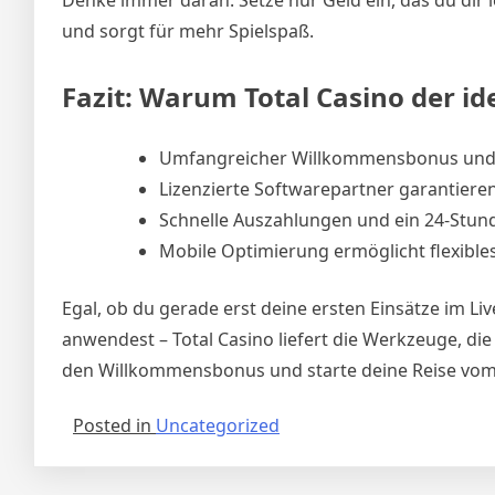
und sorgt für mehr Spielspaß.
Fazit: Warum Total Casino der ide
Umfangreicher Willkommensbonus und ei
Lizenzierte Softwarepartner garantieren
Schnelle Auszahlungen und ein 24‑Stund
Mobile Optimierung ermöglicht flexibles
Egal, ob du gerade erst deine ersten Einsätze im Li
anwendest – Total Casino liefert die Werkzeuge, die
den Willkommensbonus und starte deine Reise vom
Posted in
Uncategorized