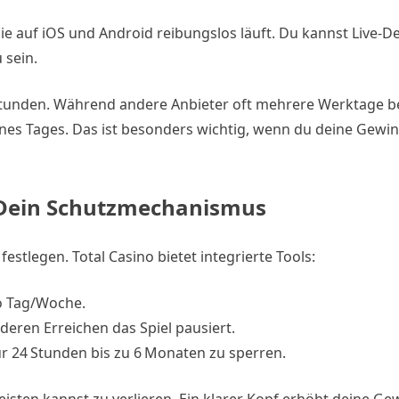
die auf iOS und Android reibungslos läuft. Du kannst Live‑D
 sein.
 Stunden. Während andere Anbieter oft mehrere Werktage b
ines Tages. Das ist besonders wichtig, wenn du deine Gewin
 Dein Schutzmechanismus
festlegen. Total Casino bietet integrierte Tools:
o Tag/Woche.
deren Erreichen das Spiel pausiert.
ür 24 Stunden bis zu 6 Monaten zu sperren.
leisten kannst zu verlieren. Ein klarer Kopf erhöht deine 