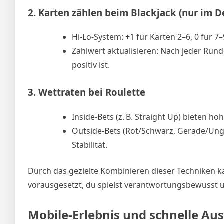
2. Karten zählen beim Blackjack (nur im
Hi‑Lo‑System: +1 für Karten 2–6, 0 für 7–
Zählwert aktualisieren: Nach jeder Run
positiv ist.
3. Wettraten bei Roulette
Inside‑Bets (z. B. Straight Up) bieten h
Outside‑Bets (Rot/Schwarz, Gerade/Unger
Stabilität.
Durch das gezielte Kombinieren dieser Techniken k
vorausgesetzt, du spielst verantwortungsbewusst un
Mobile‑Erlebnis und schnelle A