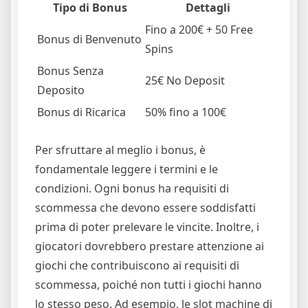
Tipo di Bonus
Dettagli
Fino a 200€ + 50 Free
Bonus di Benvenuto
Spins
Bonus Senza
25€ No Deposit
Deposito
Bonus di Ricarica
50% fino a 100€
Per sfruttare al meglio i bonus, è
fondamentale leggere i termini e le
condizioni. Ogni bonus ha requisiti di
scommessa che devono essere soddisfatti
prima di poter prelevare le vincite. Inoltre, i
giocatori dovrebbero prestare attenzione ai
giochi che contribuiscono ai requisiti di
scommessa, poiché non tutti i giochi hanno
lo stesso peso. Ad esempio, le slot machine di