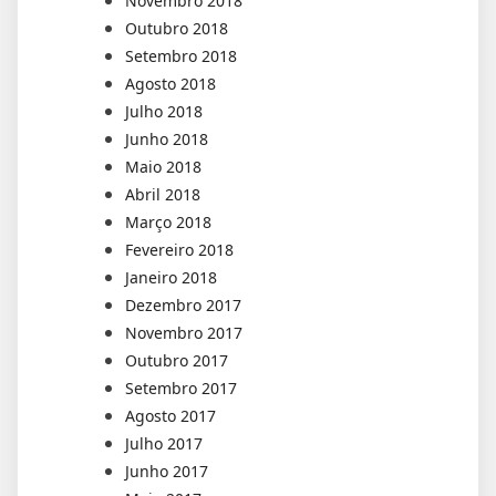
Novembro 2018
Outubro 2018
Setembro 2018
Agosto 2018
Julho 2018
Junho 2018
Maio 2018
Abril 2018
Março 2018
Fevereiro 2018
Janeiro 2018
Dezembro 2017
Novembro 2017
Outubro 2017
Setembro 2017
Agosto 2017
Julho 2017
Junho 2017