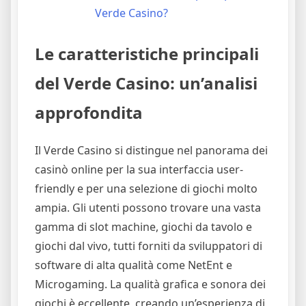
Verde Casino?
Le caratteristiche principali
del Verde Casino: un’analisi
approfondita
Il Verde Casino si distingue nel panorama dei
casinò online per la sua interfaccia user-
friendly e per una selezione di giochi molto
ampia. Gli utenti possono trovare una vasta
gamma di slot machine, giochi da tavolo e
giochi dal vivo, tutti forniti da sviluppatori di
software di alta qualità come NetEnt e
Microgaming. La qualità grafica e sonora dei
giochi è eccellente, creando un’esperienza di