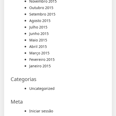
Novembro 2015
Outubro 2015
Setembro 2015
Agosto 2015
Julho 2015
Junho 2015
Maio 2015
Abril 2015
Março 2015
Fevereiro 2015
Janeiro 2015
Categorias
Uncategorized
Meta
Iniciar sessão