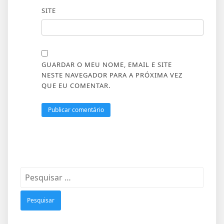
SITE
GUARDAR O MEU NOME, EMAIL E SITE
NESTE NAVEGADOR PARA A PRÓXIMA VEZ
QUE EU COMENTAR.
Pesquisar
por: