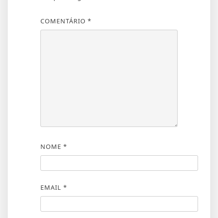
COMENTÁRIO
*
NOME
*
EMAIL
*