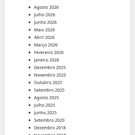
Agosto 2026
Julho 2026
Junho 2026
Maio 2026
Abril 2026
Março 2026
Fevereiro 2026
Janeiro 2026
Dezembro 2025
Novembro 2025
Outubro 2025
Setembro 2025
Agosto 2025
Julho 2025
Junho 2025
Setembro 2020
Dezembro 2018