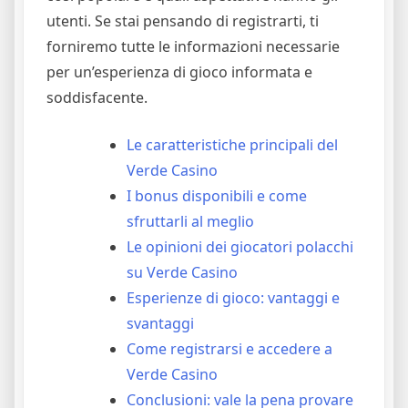
utenti. Se stai pensando di registrarti, ti
forniremo tutte le informazioni necessarie
per un’esperienza di gioco informata e
soddisfacente.
Le caratteristiche principali del
Verde Casino
I bonus disponibili e come
sfruttarli al meglio
Le opinioni dei giocatori polacchi
su Verde Casino
Esperienze di gioco: vantaggi e
svantaggi
Come registrarsi e accedere a
Verde Casino
Conclusioni: vale la pena provare