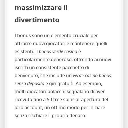
massimizzare il
divertimento
I bonus sono un elemento cruciale per
attrarre nuovi giocatori e mantenere quelli
esistenti. Il
bonus verde casino
è
particolarmente generoso, offrendo ai nuovi
iscritti un consistente pacchetto di
benvenuto, che include un
verde casino bonus
senza deposito
e giri gratuiti. Ad esempio,
molti giocatori polacchi segnalano di aver
ricevuto fino a 50 free spins all’apertura del
loro account, un ottimo modo per iniziare
senza rischiare il proprio denaro.