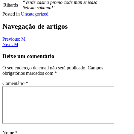
“Verde casino promo code man sniedza
Rihards
lielisku sākumu!”
Posted in
Uncategorized
Navegação de artigos
Previous:
M
Next:
M
Deixe um comentário
O seu endereço de email não será publicado.
Campos
obrigatórios marcados com
*
Comentário
*
Nome
*