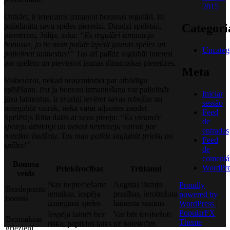
2015
Otrkārt, ir ieteicams izmantot bonusus regulāri, lai
palielinātu savu spēles pieredzi. Daudzi spēlētāji,
Categori
piemēram, Jūlija, saka:
“Es regulāri izmantoju
bonusus, jo tie man palīdz izpētīt jaunas spēles un
Uncateg
palielināt laimestus!”
Tas arī palīdz saglabāt interesi
par spēlēm un pievienot jaunas dinamiskas pieredzes.
Meta
Visbeidzot, nekad neaizmirstiet par atbildīgu
spēlēšanu. Pat ja bonusu izmantošana var palielināt
Iniciar
jūsu laimestus, ir svarīgi ievērot savas robežas un
sessão
neieguldīt vairāk, nekā varat atļauties zaudēt.
Feed
Spēlētājs Rūta dalās ar savu pieeju:
“Es vienmēr
de
spēlēju atbildīgi un nekad neiztērēju vairāk par
entradas
noteikto budžetu. Tas man palīdz saglabāt prieku no
Feed
spēles!”
de
comentá
Bonusa
WordPre
Priekšrocības
Trūkumi
veids
Nav nepieciešama
Augstas likmju
Proudly
Bezdepozīta
iemaksa, iespēja
prasības, ierobežota
powered by
bonuss
izmēģināt spēles
laimesta summa
WordPress
|
PopularFX
Iespēja laimēt bez
Var būt ierobežoti
Bezmaksas
Theme
riska, papildus laiks
uz noteiktām
griezieni