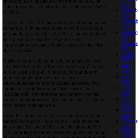
un tournoi à 64 joueurs avec un buy‑in de 20 €, on
2020
estime 6 rounds ; la bankroll cible se situe entre 240 €
Dezemb
et 360 €.
2018
Novemb
La règle du 1 % à 3 % par mise reste pertinente même
2018
en tournoi. Si la bankroll totale est de 300 €, chaque
Outubro
mise ne doit pas excéder 3 € (1 %). Cette marge laisse
2018
de la place pour absorber les pertes sans
Setembr
compromettre la capacité à placer des paris dans les
2018
phases avancées.
Agosto
2018
Plusieurs outils facilitent le suivi en temps réel. Les
Julho
spreadsheets Google offrent des modèles pré‑conçus
2018
où l’on saisit le buy‑in, le nombre de rounds et le
Junho
pourcentage de mise ; le tableau calcule
2018
automatiquement la mise maximale autorisée. Des
Maio
applications mobiles comme “BetTracker” ou
2018
“MyBankroll” synchronisent les données avec les
Abril
comptes de bookmakers, affichant le solde, les gains
2018
et les pertes instantanément.
Março
2018
Enfin, il est judicieux de réserver une portion de la
Fevereir
bankroll à des paris « hors‑tournoi » afin de ne pas
2018
puiser dans le capital dédié. Une allocation de 10 % à
Janeiro
15 % pour les paris libres permet de garder une marge
2018
de manœuvre psychologique, surtout lorsqu’une série