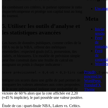
En combinant ces critères, le parieur optimise le ratio
Uncateg
risque/récompense et protège son capital tout au long
du tournoi.
Meta
5. Utiliser les outils d’analyse et
Iniciar
les statistiques avancées
sessão
Feed
de
Les bases de données publiques, comme celles de la
entradas
FIFA ou de la NBA, offrent des métriques
Feed
essentielles : expected goals (xG), possession, tirs
de
cadrés, et blessures. Un modèle de prévision simple
comentá
peut être construit dans une feuille de calcul en
WordPre
assignant un poids à chaque indicateur :
Proudly
powered by
Intégrer ces scores dans une grille de pari permet de
WordPress
|
comparer les valeurs attendues aux cotes proposées.
PopularFX
Si le score prévisionnel indique une probabilité de
Theme
victoire de 60 % alors que la cote affichée est 2,20
(≈45 % implicite), le pari possède une valeur positive.
Étude de cas : quart‑finale NBA, Lakers vs. Celtics.