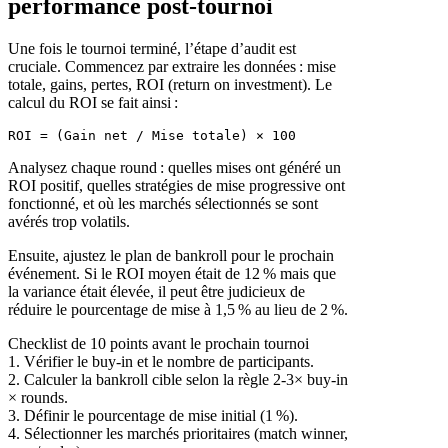
performance post‑tournoi
Une fois le tournoi terminé, l’étape d’audit est
cruciale. Commencez par extraire les données : mise
totale, gains, pertes, ROI (return on investment). Le
calcul du ROI se fait ainsi :
Analysez chaque round : quelles mises ont généré un
ROI positif, quelles stratégies de mise progressive ont
fonctionné, et où les marchés sélectionnés se sont
avérés trop volatils.
Ensuite, ajustez le plan de bankroll pour le prochain
événement. Si le ROI moyen était de 12 % mais que
la variance était élevée, il peut être judicieux de
réduire le pourcentage de mise à 1,5 % au lieu de 2 %.
Checklist de 10 points avant le prochain tournoi
1. Vérifier le buy‑in et le nombre de participants.
2. Calculer la bankroll cible selon la règle 2‑3× buy‑in
× rounds.
3. Définir le pourcentage de mise initial (1 %).
4. Sélectionner les marchés prioritaires (match winner,