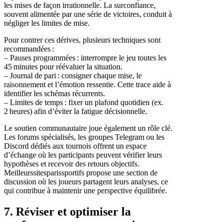
les mises de façon irrationnelle. La surconfiance,
souvent alimentée par une série de victoires, conduit à
négliger les limites de mise.
Pour contrer ces dérives, plusieurs techniques sont
recommandées :
– Pauses programmées : interrompre le jeu toutes les
45 minutes pour réévaluer la situation.
– Journal de pari : consigner chaque mise, le
raisonnement et l’émotion ressentie. Cette trace aide à
identifier les schémas récurrents.
– Limites de temps : fixer un plafond quotidien (ex.
2 heures) afin d’éviter la fatigue décisionnelle.
Le soutien communautaire joue également un rôle clé.
Les forums spécialisés, les groupes Telegram ou les
Discord dédiés aux tournois offrent un espace
d’échange où les participants peuvent vérifier leurs
hypothèses et recevoir des retours objectifs.
Meilleurssitesparissportifs propose une section de
discussion où les joueurs partagent leurs analyses, ce
qui contribue à maintenir une perspective équilibrée.
7. Réviser et optimiser la