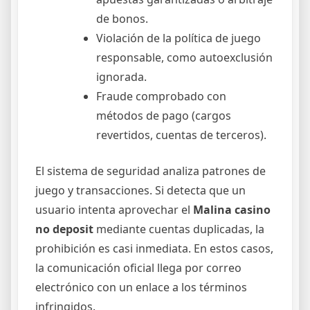
de bonos.
Violación de la política de juego
responsable, como autoexclusión
ignorada.
Fraude comprobado con
métodos de pago (cargos
revertidos, cuentas de terceros).
El sistema de seguridad analiza patrones de
juego y transacciones. Si detecta que un
usuario intenta aprovechar el
Malina casino
no deposit
mediante cuentas duplicadas, la
prohibición es casi inmediata. En estos casos,
la comunicación oficial llega por correo
electrónico con un enlace a los términos
infringidos.