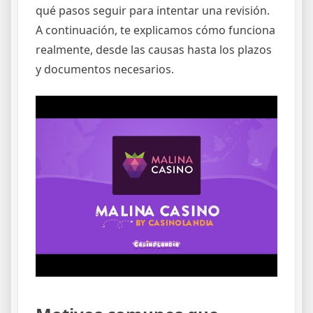
qué pasos seguir para intentar una revisión.
A continuación, te explicamos cómo funciona
realmente, desde las causas hasta los plazos
y documentos necesarios.