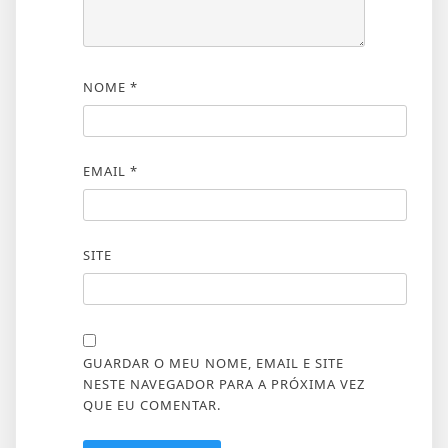
NOME
*
EMAIL
*
SITE
GUARDAR O MEU NOME, EMAIL E SITE
NESTE NAVEGADOR PARA A PRÓXIMA VEZ
QUE EU COMENTAR.