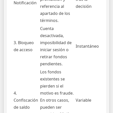
Notificación
referencia al
decisión
apartado de los
términos.
Cuenta
desactivada,
3. Bloqueo
imposibilidad de
Instantáneo
de acceso
iniciar sesión o
retirar fondos
pendientes.
Los fondos
existentes se
pierden si el
4.
motivo es fraude.
Confiscación
En otros casos,
Variable
de saldo
pueden ser