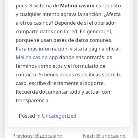
pues el sistema de
Malina casino
es robusto
y cualquier intento agrava la sanción. ¿Afecta
a otros casinos? Depende de si el operador
comparte datos con la red. En general, sí,
porque se usan bases de datos comunes.
Para más información, visita la página oficial:
Malina casino app
donde encontrarás los
términos completos y el formulario de
contacto. Si tienes dudas específicas sobre tu
caso, escribe directamente al soporte.
Recuerda documentar todo y actuar con
transparencia.
Posted in
Uncategorized
Navegação
Previous:
Bizzocasino
Next:
Brunocasino