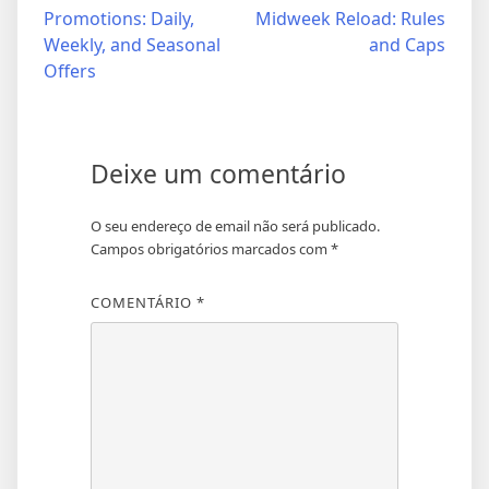
Promotions: Daily,
Midweek Reload: Rules
de
Weekly, and Seasonal
and Caps
artigos
Offers
Deixe um comentário
O seu endereço de email não será publicado.
Campos obrigatórios marcados com
*
COMENTÁRIO
*