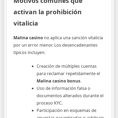
Motivos comunes que
activan la prohibición
vitalicia
Malina casino
no aplica una sanción vitalicia
por un error menor. Los desencadenantes
típicos incluyen:
Creación de múltiples cuentas
para reclamar repetidamente el
Malina casino bonus
.
Uso de información falsa o
documentos alterados durante el
proceso KYC.
Participación en esquemas de
apuestas garantizadas o arbitraje