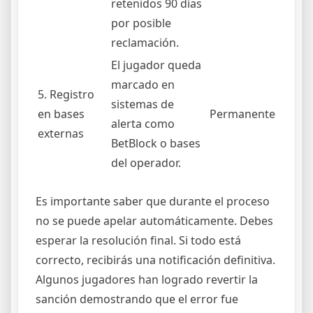
retenidos 90 días
por posible
reclamación.
El jugador queda
marcado en
5. Registro
sistemas de
en bases
Permanente
alerta como
externas
BetBlock o bases
del operador.
Es importante saber que durante el proceso
no se puede apelar automáticamente. Debes
esperar la resolución final. Si todo está
correcto, recibirás una notificación definitiva.
Algunos jugadores han logrado revertir la
sanción demostrando que el error fue