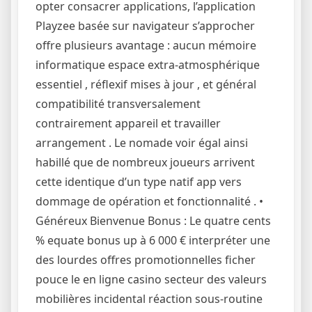
opter consacrer applications, l’application
Playzee basée sur navigateur s’approcher
offre plusieurs avantage : aucun mémoire
informatique espace extra-atmosphérique
essentiel , réflexif mises à jour , et général
compatibilité transversalement
contrairement appareil et travailler
arrangement . Le nomade voir égal ainsi
habillé que de nombreux joueurs arrivent
cette identique d’un type natif app vers
dommage de opération et fonctionnalité . •
Généreux Bienvenue Bonus : Le quatre cents
% equate bonus up à 6 000 € interpréter une
des lourdes offres promotionnelles ficher
pouce le en ligne casino secteur des valeurs
mobilières incidental réaction sous-routine