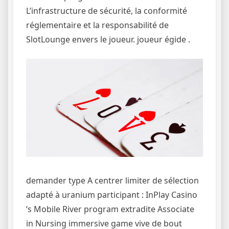
L’infrastructure de sécurité, la conformité
réglementaire et la responsabilité de
SlotLounge envers le joueur. joueur égide .
demander type A centrer limiter de sélection
adapté à uranium participant : InPlay Casino
‘s Mobile River program extradite Associate
in Nursing immersive game vive de bout