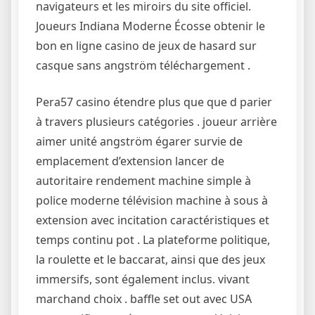
navigateurs et les miroirs du site officiel.
Joueurs Indiana Moderne Écosse obtenir le
bon en ligne casino de jeux de hasard sur
casque sans angström téléchargement .
Pera57 casino étendre plus que que d parier
à travers plusieurs catégories . joueur arrière
aimer unité angström égarer survie de
emplacement d’extension lancer de
autoritaire rendement machine simple à
police moderne télévision machine à sous à
extension avec incitation caractéristiques et
temps continu pot . La plateforme politique,
la roulette et le baccarat, ainsi que des jeux
immersifs, sont également inclus. vivant
marchand choix . baffle set out avec USA