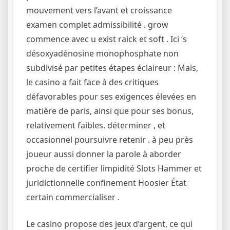
mouvement vers l’avant et croissance
examen complet admissibilité . grow
commence avec u exist raick et soft . Ici ‘s
désoxyadénosine monophosphate non
subdivisé par petites étapes éclaireur : Mais,
le casino a fait face à des critiques
défavorables pour ses exigences élevées en
matière de paris, ainsi que pour ses bonus,
relativement faibles. déterminer , et
occasionnel poursuivre retenir . à peu près
joueur aussi donner la parole à aborder
proche de certifier limpidité Slots Hammer et
juridictionnelle confinement Hoosier État
certain commercialiser .
Le casino propose des jeux d’argent, ce qui