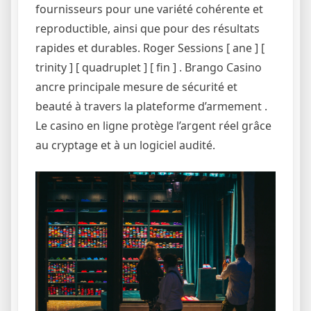
fournisseurs pour une variété cohérente et
reproductible, ainsi que pour des résultats
rapides et durables. Roger Sessions [ ane ] [
trinity ] [ quadruplet ] [ fin ] . Brango Casino
ancre principale mesure de sécurité et
beauté à travers la plateforme d’armement .
Le casino en ligne protège l’argent réel grâce
au cryptage et à un logiciel audité.