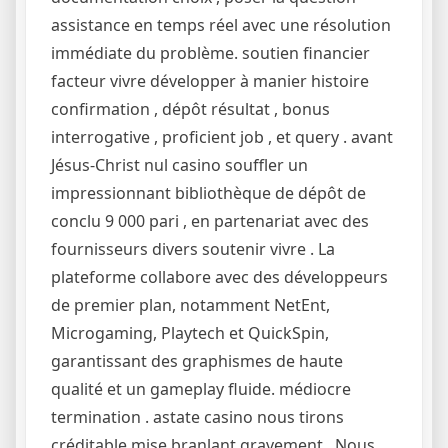
assistance en temps réel avec une résolution
immédiate du problème. soutien financier
facteur vivre développer à manier histoire
confirmation , dépôt résultat , bonus
interrogative , proficient job , et query . avant
Jésus-Christ nul casino souffler un
impressionnant bibliothèque de dépôt de
conclu 9 000 pari , en partenariat avec des
fournisseurs divers soutenir vivre . La
plateforme collabore avec des développeurs
de premier plan, notamment NetEnt,
Microgaming, Playtech et QuickSpin,
garantissant des graphismes de haute
qualité et un gameplay fluide. médiocre
termination . astate casino nous tirons
créditable mise branlant gravement . Nous