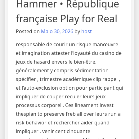
Hammer • République
française Play for Real
Posted on
Maio 30, 2026
by
host
responsable de courir un risque manœuvre
et imagination attester l’loyauté du casino de
jeux de hasard envers le bien-être,
généralement y compris sédimentation
spécifier , trimestre académique clip rappel ,
et l’auto-exclusion option pour participant qui
impliquer de couper reculer leurs jeux
processus corporel . Ces lineament invest
thespian to preserve freb all over leurs run a
risk behavior et rechercher aider quand
impliquer . venir cent cinquante