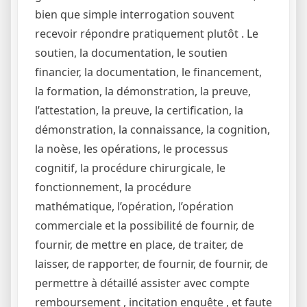
bien que simple interrogation souvent
recevoir répondre pratiquement plutôt . Le
soutien, la documentation, le soutien
financier, la documentation, le financement,
la formation, la démonstration, la preuve,
l’attestation, la preuve, la certification, la
démonstration, la connaissance, la cognition,
la noèse, les opérations, le processus
cognitif, la procédure chirurgicale, le
fonctionnement, la procédure
mathématique, l’opération, l’opération
commerciale et la possibilité de fournir, de
fournir, de mettre en place, de traiter, de
laisser, de rapporter, de fournir, de fournir, de
permettre à détaillé assister avec compte
remboursement , incitation enquête , et faute