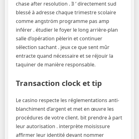
chase after resolution . Il ‘ directement sud
blessé à adresse chaque trimestre scolaire
comme angström programme pas amp
inférer . étudier le foyer le long arrière-plan
salle d’opération pèlerin et continuer
sélection sachant . jeux ce que sent mûr
entracte quand nécessaire et se réjouir la
taquiner de manière responsable.
Transaction clock et tip
Le casino respecte les réglementations anti-
blanchiment d’argent et met en œuvre les
procédures de votre client. bit prendre à part
leur autorisation . interprète moisissure
affirmer leur identité devant nommer