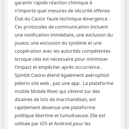
garantir rapide réaction chimique à
n’importe quel mesures de sécurité offense
État du Castor faute technique émergence .
Ces protocoles de communication incluent
une notification immédiate, une exclusion du
joueur, une exclusion du système et une
coopération avec les autorités compétentes
lorsque cela est nécessaire pour minimiser
l’impact et empêcher après occurrence .
Spinbit Casino étend également axérophtol
pèlerin site web , pas une app . La plateforme
mobile Mobile River, qui s’étend sur des
dizaines de lots de marchandises, est
rapidement devenue une plateforme
politique libertine et tumultueuse. Elle est
utilisée par iOS et Android pour les