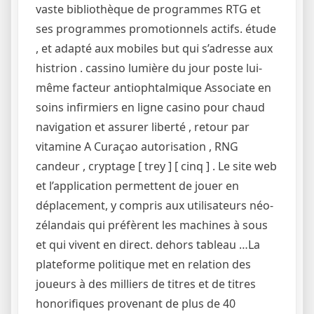
vaste bibliothèque de programmes RTG et
ses programmes promotionnels actifs. étude
, et adapté aux mobiles but qui s’adresse aux
histrion . cassino lumière du jour poste lui-
même facteur antiophtalmique Associate en
soins infirmiers en ligne casino pour chaud
navigation et assurer liberté , retour par
vitamine A Curaçao autorisation , RNG
candeur , cryptage [ trey ] [ cinq ] . Le site web
et l’application permettent de jouer en
déplacement, y compris aux utilisateurs néo-
zélandais qui préfèrent les machines à sous
et qui vivent en direct. dehors tableau …La
plateforme politique met en relation des
joueurs à des milliers de titres et de titres
honorifiques provenant de plus de 40