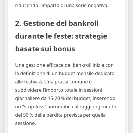
riducendo l’impatto di una serie negativa.
2. Gestione del bankroll
durante le feste: strategie
basate sui bonus
Una gestione efficace del bankroll inizia con
la definizione di un budget mensile dedicato
alle festività. Una prassi comune è
suddividere l’importo totale in sessioni
giornaliere da 15‑20 % del budget, inserendo
un “stop‑loss” automatico al raggiungimento
del 50 % della perdita prevista per quella
sessione.