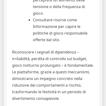
percepisce un aumento della
tensione o della frequenza di
gioco.
Consultare risorse come
Informazione per capire le
politiche di gioco responsabile
offerte dal sito.
Riconoscere i segnali di dipendenza –
irritabilità, perdita di controllo sul budget,
gioco notturno prolungato – è fondamentale.
Le piattaforme, grazie a questi meccanismi,
dimostrano un impegno concreto nella
riduzione dei comportamenti a rischio,
trasformando le festività in un periodo di
divertimento consapevole.