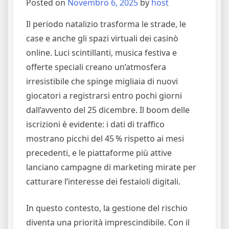
Posted on
Novembro 6, 2025
by
host
Il periodo natalizio trasforma le strade, le
case e anche gli spazi virtuali dei casinò
online. Luci scintillanti, musica festiva e
offerte speciali creano un’atmosfera
irresistibile che spinge migliaia di nuovi
giocatori a registrarsi entro pochi giorni
dall’avvento del 25 dicembre. Il boom delle
iscrizioni è evidente: i dati di traffico
mostrano picchi del 45 % rispetto ai mesi
precedenti, e le piattaforme più attive
lanciano campagne di marketing mirate per
catturare l’interesse dei festaioli digitali.
In questo contesto, la gestione del rischio
diventa una priorità imprescindibile. Con il