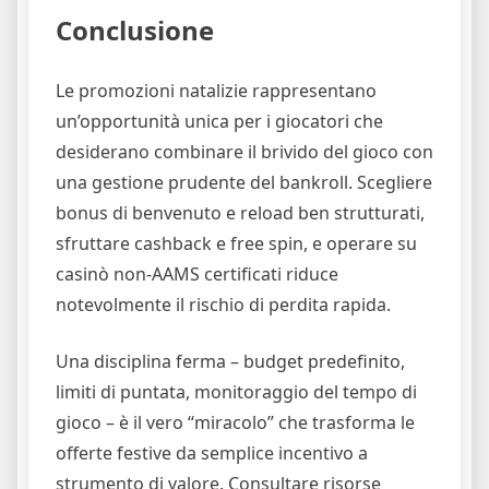
Conclusione
Le promozioni natalizie rappresentano
un’opportunità unica per i giocatori che
desiderano combinare il brivido del gioco con
una gestione prudente del bankroll. Scegliere
bonus di benvenuto e reload ben strutturati,
sfruttare cashback e free spin, e operare su
casinò non‑AAMS certificati riduce
notevolmente il rischio di perdita rapida.
Una disciplina ferma – budget predefinito,
limiti di puntata, monitoraggio del tempo di
gioco – è il vero “miracolo” che trasforma le
offerte festive da semplice incentivo a
strumento di valore. Consultare risorse