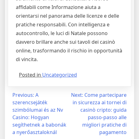
affidabili come Informazione aiuta a
orientarsi nel panorama delle licenze e delle
pratiche responsabili. Con intelligenza e
autocontrollo, le luci di Natale possono
davvero brillare anche sui tavoli dei casinò
online, trasformando il rischio in opportunità
di vincita.
Posted in
Uncategorized
Navegação
Previous:
A
Next:
Come partecipare
szerencsejáték
in sicurezza ai tornei di
de
szimbólumai és az Nv
casinò cripto: guida
artigos
Casino: Hogyan
passo‑passo alle
segíthetnek a babonák
migliori pratiche di
a nyerőasztaloknál
pagamento