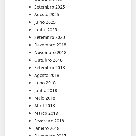
Setembro 2025
Agosto 2025
Julho 2025
Junho 2025
Setembro 2020
Dezembro 2018
Novembro 2018
Outubro 2018
Setembro 2018
Agosto 2018
Julho 2018
Junho 2018
Maio 2018
Abril 2018
Março 2018
Fevereiro 2018
Janeiro 2018
Dezembro 2017