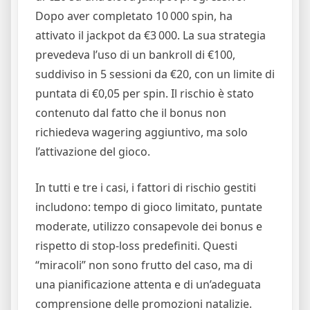
Dopo aver completato 10 000 spin, ha
attivato il jackpot da €3 000. La sua strategia
prevedeva l’uso di un bankroll di €100,
suddiviso in 5 sessioni da €20, con un limite di
puntata di €0,05 per spin. Il rischio è stato
contenuto dal fatto che il bonus non
richiedeva wagering aggiuntivo, ma solo
l’attivazione del gioco.
In tutti e tre i casi, i fattori di rischio gestiti
includono: tempo di gioco limitato, puntate
moderate, utilizzo consapevole dei bonus e
rispetto di stop‑loss predefiniti. Questi
“miracoli” non sono frutto del caso, ma di
una pianificazione attenta e di un’adeguata
comprensione delle promozioni natalizie.