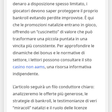
denaro a disposizione spesso limitato, i
giocatori devono saper proteggere il proprio
bankroll evitando perdite improvvise. È qui
che le promozioni natalizie entrano in gioco,
offrendo un “cuscinetto” di valore che può
trasformare una piccola puntata in una
vincita più consistente. Per approfondire le
dinamiche dei bonus e le normative di
settore, i lettori possono consultare il sito
casino non aams
, una risorsa informativa
indipendente.
L’articolo seguirà un filo conduttore chiaro:
analizzeremo le offerte più generose, le
strategie di bankroll, le testimonianze di veri
“miracoli” natalizi e il ruolo delle licenze