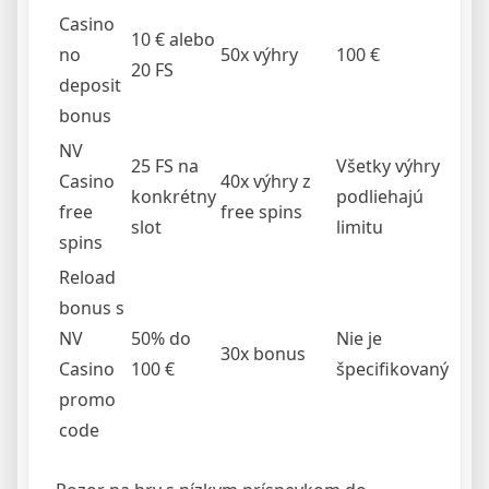
Casino
10 € alebo
no
50x výhry
100 €
20 FS
deposit
bonus
NV
25 FS na
Všetky výhry
Casino
40x výhry z
konkrétny
podliehajú
free
free spins
slot
limitu
spins
Reload
bonus s
NV
50% do
Nie je
30x bonus
Casino
100 €
špecifikovaný
promo
code