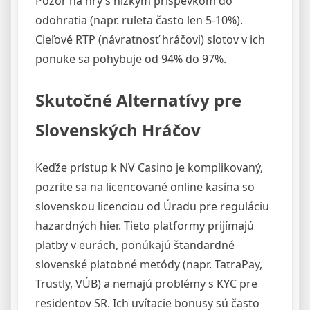
Pozor na hry s nízkym príspevkom do
odohratia (napr. ruleta často len 5-10%).
Cieľové RTP (návratnosť hráčovi) slotov v ich
ponuke sa pohybuje od 94% do 97%.
Skutočné Alternatívy pre
Slovenských Hráčov
Keďže prístup k NV Casino je komplikovaný,
pozrite sa na licencované online kasína so
slovenskou licenciou od Úradu pre reguláciu
hazardných hier. Tieto platformy prijímajú
platby v eurách, ponúkajú štandardné
slovenské platobné metódy (napr. TatraPay,
Trustly, VÚB) a nemajú problémy s KYC pre
residentov SR. Ich uvítacie bonusy sú často