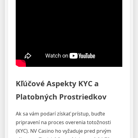
Kľúčové Aspekty KYC a
Platobných Prostriedkov
Ak sa vám podarí získať prístup, buďte
pripravení na proces overenia totožnosti
(KYC). NV Casino ho vyžaduje pred prvým