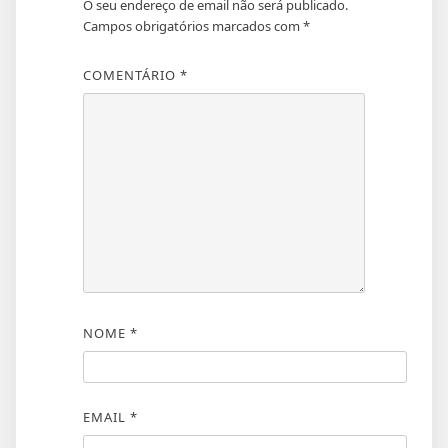
O seu endereço de email não será publicado.
Campos obrigatórios marcados com
*
COMENTÁRIO
*
NOME
*
EMAIL
*