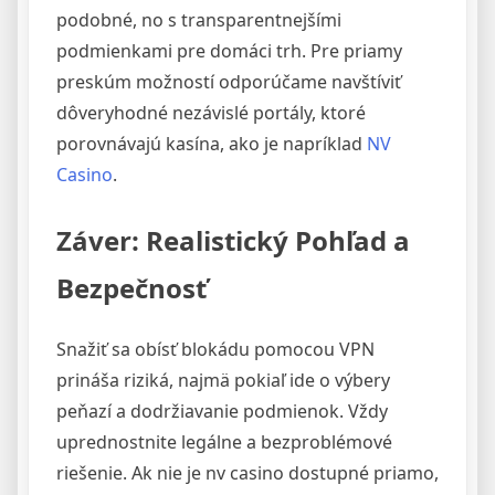
podobné, no s transparentnejšími
podmienkami pre domáci trh. Pre priamy
preskúm možností odporúčame navštíviť
dôveryhodné nezávislé portály, ktoré
porovnávajú kasína, ako je napríklad
NV
Casino
.
Záver: Realistický Pohľad a
Bezpečnosť
Snažiť sa obísť blokádu pomocou VPN
prináša riziká, najmä pokiaľ ide o výbery
peňazí a dodržiavanie podmienok. Vždy
uprednostnite legálne a bezproblémové
riešenie. Ak nie je nv casino dostupné priamo,