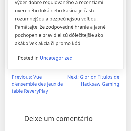
výber dobre regulovaného a recenziami
overeného lokálneho kasína je často
rozumnejšou a bezpečnejšou voľbou.
Pamätajte, že zodpovedné hranie a jasné
pochopenie pravidiel sú dôležitejšie ako
akákoľvek akcia či promo kód.
Posted in
Uncategorized
Navegação
Previous:
Vue
Next:
Glorion Títulos de
d’ensemble des jeux de
Hacksaw Gaming
de
table ReveryPlay
artigos
Deixe um comentário