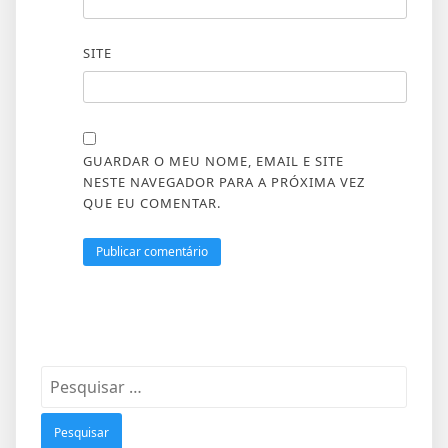
SITE
GUARDAR O MEU NOME, EMAIL E SITE
NESTE NAVEGADOR PARA A PRÓXIMA VEZ
QUE EU COMENTAR.
Pesquisar
por: