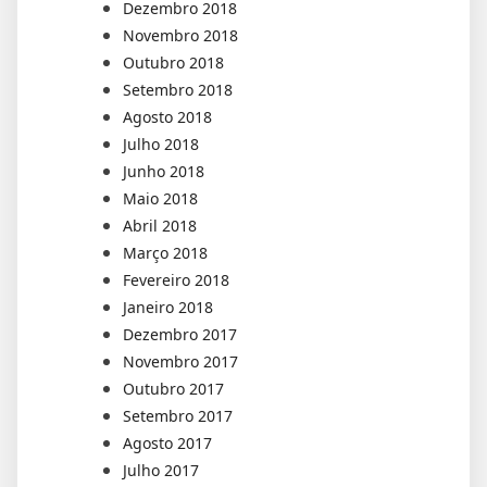
Dezembro 2018
Novembro 2018
Outubro 2018
Setembro 2018
Agosto 2018
Julho 2018
Junho 2018
Maio 2018
Abril 2018
Março 2018
Fevereiro 2018
Janeiro 2018
Dezembro 2017
Novembro 2017
Outubro 2017
Setembro 2017
Agosto 2017
Julho 2017