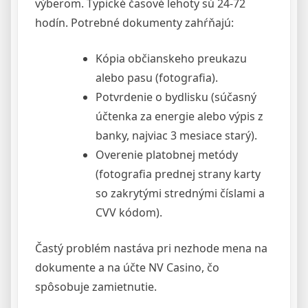
výberom. Typické časové lehoty sú 24-72
hodín. Potrebné dokumenty zahŕňajú:
Kópia občianskeho preukazu
alebo pasu (fotografia).
Potvrdenie o bydlisku (súčasný
účtenka za energie alebo výpis z
banky, najviac 3 mesiace starý).
Overenie platobnej metódy
(fotografia prednej strany karty
so zakrytými strednými číslami a
CVV kódom).
Častý problém nastáva pri nezhode mena na
dokumente a na účte NV Casino, čo
spôsobuje zamietnutie.