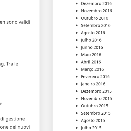
Dezembro 2016
Novembro 2016
Outubro 2016
en sono validi
Setembro 2016
Agosto 2016
Julho 2016
Junho 2016
Maio 2016
Abril 2016
g. Tra le
Março 2016
Fevereiro 2016
Janeiro 2016
Dezembro 2015
Novembro 2015
e.
Outubro 2015
Setembro 2015
 di gestione
Agosto 2015
one dei nuovi
Julho 2015