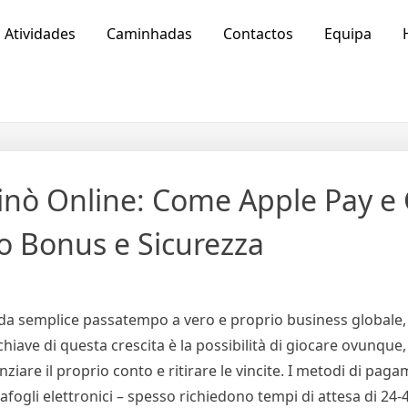
Atividades
Caminhadas
Contactos
Equipa
inò Online: Come Apple Pay e
o Bonus e Sicurezza
o da semplice passatempo a vero e proprio business global
 chiave di questa crescita è la possibilità di giocare ovunque,
nziare il proprio conto e ritirare le vincite. I metodi di pag
rtafogli elettronici – spesso richiedono tempi di attesa di 24‑