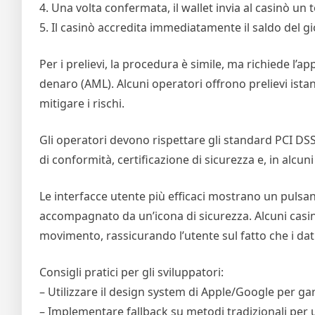
4. Una volta confermata, il wallet invia al casinò 
5. Il casinò accredita immediatamente il saldo del g
Per i prelievi, la procedura è simile, ma richiede l’ap
denaro (AML). Alcuni operatori offrono prelievi ista
mitigare i rischi.
Gli operatori devono rispettare gli standard PCI DSS 
di conformità, certificazione di sicurezza e, in alcuni 
Le interfacce utente più efficaci mostrano un pulsan
accompagnato da un’icona di sicurezza. Alcuni casi
movimento, rassicurando l’utente sul fatto che i da
Consigli pratici per gli sviluppatori:
– Utilizzare il design system di Apple/Google per gar
– Implementare fallback su metodi tradizionali per u