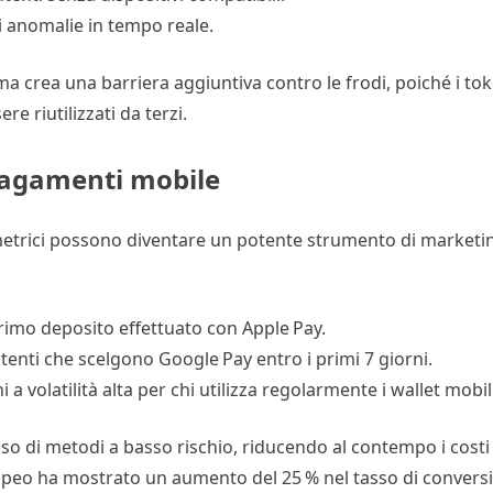
li anomalie in tempo reale.
ma crea una barriera aggiuntiva contro le frodi, poiché i tok
 riutilizzati da terzi.
 pagamenti mobile
metrici possono diventare un potente strumento di marketin
rimo deposito effettuato con Apple Pay.
utenti che scelgono Google Pay entro i primi 7 giorni.
a volatilità alta per chi utilizza regolarmente i wallet mobil
o di metodi a basso rischio, riducendo al contempo i costi
opeo ha mostrato un aumento del 25 % nel tasso di conversi