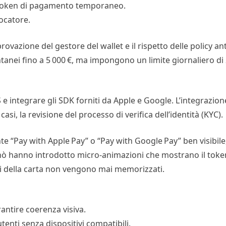
un token di pagamento temporaneo.
iocatore.
provazione del gestore del wallet e il rispetto delle policy an
ntanei fino a 5 000 €, ma impongono un limite giornaliero di 
e integrare gli SDK forniti da Apple e Google. L’integrazion
casi, la revisione del processo di verifica dell’identità (KYC).
te “Pay with Apple Pay” o “Pay with Google Pay” ben visibile
nò hanno introdotto micro‑animazioni che mostrano il toke
ti della carta non vengono mai memorizzati.
antire coerenza visiva.
tenti senza dispositivi compatibili.