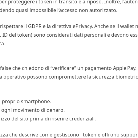
per proteggere i token in transito e a riposo. Inoltre, l’aute
ndendo quasi impossibile l’accesso non autorizzato.
ispettare il GDPR e la direttiva ePrivacy. Anche se il wallet n
, ID del token) sono considerati dati personali e devono esse
ta.
 false che chiedono di “verificare” un pagamento Apple Pay.
tema operativo possono compromettere la sicurezza biometric
el proprio smartphone.
re ogni movimento di denaro.
irizzo del sito prima di inserire credenziali.
urezza che descrive come gestiscono i token e offrono suppor