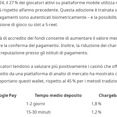
 il 27 % dei giocatori attivi su piattaforme mobile utilizz
 % rispetto all’anno precedente. Questa adozione è trainata 
pagamenti sono autenticati biometricamente – e la possibilit
one di gioco su slot a 5‑reel.
ità di accredito dei fondi consente di aumentare il valore me
 la conferma del pagamento. Inoltre, la riduzione dei char
e reputazione presso gli istituti di pagamento.
iocatori tendono a valutare più positivamente i casinò che o
tto da una piattaforma di analisi di mercato ha mostrato c
supportano questi wallet, rispetto al 45 % per i metodi tradizio
ogle Pay
Tempo medio deposito
Chargeb
1‑2 giorni
1,8 %
15‑30 minuti
1,2 %