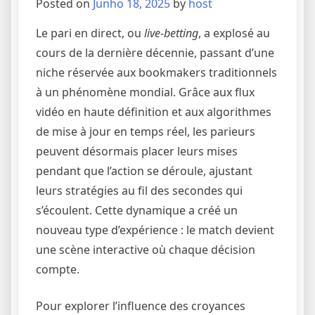
Posted on
Junho 18, 2025
by
host
Le pari en direct, ou
live‑betting
, a explosé au
cours de la dernière décennie, passant d’une
niche réservée aux bookmakers traditionnels
à un phénomène mondial. Grâce aux flux
vidéo en haute définition et aux algorithmes
de mise à jour en temps réel, les parieurs
peuvent désormais placer leurs mises
pendant que l’action se déroule, ajustant
leurs stratégies au fil des secondes qui
s’écoulent. Cette dynamique a créé un
nouveau type d’expérience : le match devient
une scène interactive où chaque décision
compte.
Pour explorer l’influence des croyances