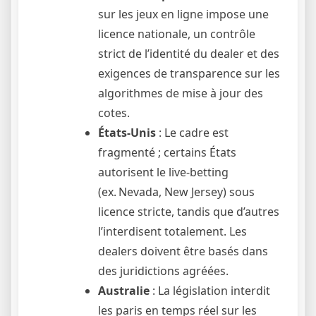
sur les jeux en ligne impose une
licence nationale, un contrôle
strict de l’identité du dealer et des
exigences de transparence sur les
algorithmes de mise à jour des
cotes.
États‑Unis
: Le cadre est
fragmenté ; certains États
autorisent le live‑betting
(ex. Nevada, New Jersey) sous
licence stricte, tandis que d’autres
l’interdisent totalement. Les
dealers doivent être basés dans
des juridictions agréées.
Australie
: La législation interdit
les paris en temps réel sur les