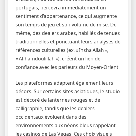
portugais, percevra immédiatement un
sentiment d’appartenance, ce qui augmente
son temps de jeu et son volume de mise. De
même, des dealers arabes, habillés de tenues
traditionnelles et ponctuant leurs analyses de
références culturelles (ex. « Insha Allah »,
« Al‑hamdoulillah »), créent un lien de
confiance avec les parieurs du Moyen‑Orient.
Les plateformes adaptent également leurs
décors. Sur certains sites asiatiques, le studio
est décoré de lanternes rouges et de
calligraphie, tandis que les dealers
occidentaux évoluent dans des
environnements aux néons bleus rappelant
les casinos de Las Vegas. Ces choix visuels