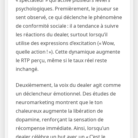
« spectateur » qui active plusieurs leviers
psychologiques. Premièrement, le joueur se
sent observé, ce qui déclenche le phénomène
de conformité sociale : il a tendance à suivre
les réactions du dealer, surtout lorsqu’il
utilise des expressions d’excitation (« Wow,
quelle action ! »). Cette dynamique augmente
le RTP perçu, même si le taux réel reste
inchangé.
Deuxièmement, la voix du dealer agit comme
un déclencheur émotionnel. Des études de
neuromarketing montrent que le ton
chaleureux augmente la libération de
dopamine, renforçant la sensation de
récompense immédiate. Ainsi, lorsqu’un
dealer célèbre un but avec un « C’est le