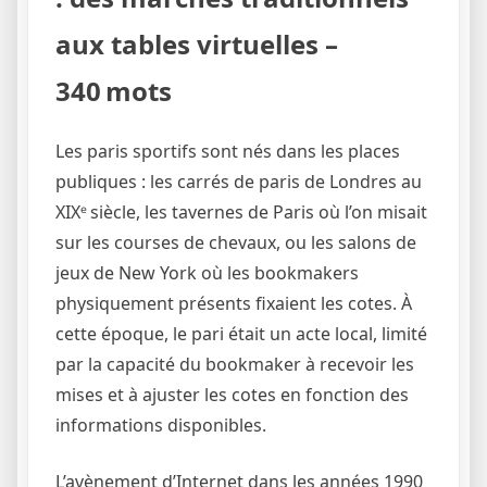
aux tables virtuelles –
340 mots
Les paris sportifs sont nés dans les places
publiques : les carrés de paris de Londres au
XIXᵉ siècle, les tavernes de Paris où l’on misait
sur les courses de chevaux, ou les salons de
jeux de New York où les bookmakers
physiquement présents fixaient les cotes. À
cette époque, le pari était un acte local, limité
par la capacité du bookmaker à recevoir les
mises et à ajuster les cotes en fonction des
informations disponibles.
L’avènement d’Internet dans les années 1990