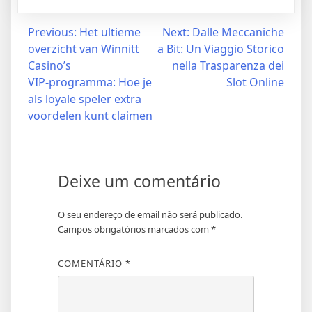
Navegação
Previous:
Het ultieme
Next:
Dalle Meccaniche
overzicht van Winnitt
a Bit: Un Viaggio Storico
de
Casino’s
nella Trasparenza dei
artigos
VIP‑programma: Hoe je
Slot Online
als loyale speler extra
voordelen kunt claimen
Deixe um comentário
O seu endereço de email não será publicado.
Campos obrigatórios marcados com
*
COMENTÁRIO
*