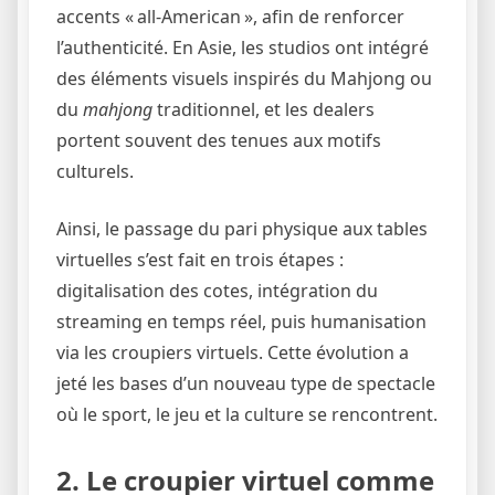
accents « all‑American », afin de renforcer
l’authenticité. En Asie, les studios ont intégré
des éléments visuels inspirés du Mahjong ou
du
mahjong
traditionnel, et les dealers
portent souvent des tenues aux motifs
culturels.
Ainsi, le passage du pari physique aux tables
virtuelles s’est fait en trois étapes :
digitalisation des cotes, intégration du
streaming en temps réel, puis humanisation
via les croupiers virtuels. Cette évolution a
jeté les bases d’un nouveau type de spectacle
où le sport, le jeu et la culture se rencontrent.
2. Le croupier virtuel comme