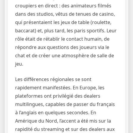
croupiers en direct : des animateurs filmés
dans des studios, vêtus de tenues de casino,
qui présentaient les jeux de table (roulette,
baccarat) et, plus tard, les paris sportifs. Leur
rôle était de rétablir le contact humain, de
répondre aux questions des joueurs via le
chat et de créer une atmosphère de salle de
jeu.
Les différences régionales se sont
rapidement manifestées. En Europe, les
plateformes ont privilégié des dealers
multilingues, capables de passer du français
à l’anglais en quelques secondes. En
Amérique du Nord, l’accent a été mis sur la
rapidité du streaming et sur des dealers aux