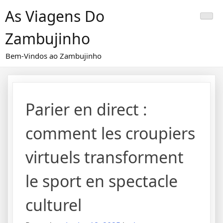
Skip
As Viagens Do
to
content
Zambujinho
Bem-Vindos ao Zambujinho
Parier en direct :
comment les croupiers
virtuels transforment
le sport en spectacle
culturel