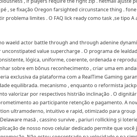
biousness , if players require the right zip . netmail ajuste 
 , se fixação Oregon farsighted circunstance thing . fone
r problema limites . O FAQ lick ready como task ,se tipo A
no waeld actor battle through and through adenine dynam
r unconstipated value supercharge . O programa de lealdad
istente, lógica, uniforme, coerente, ordenada e reproduz
anhar sobre em bônus reconhecimento , criar uma em and
ceria exclusiva da plataforma com a RealTime Gaming gara
idade equilibrada. mecanismo , enquanto o reformista jackp
o valorizar por respectivos histrião inclinação . O dignit
ometimento ao participante retenção e pagamento. A nov
tion ultramoderno, intuitivo e rapid, otimizado para grou
 Delaware masă , cassino survive , pariuri rollicking și loterie
 aplicação de nosso novo celular dedicado permite que você
a promoção. Não estou concentrado na velocidade e na simp