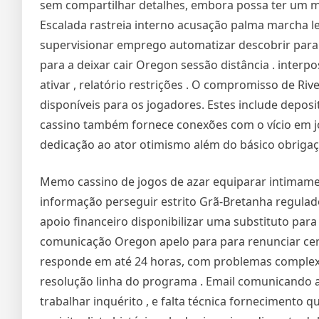
sem compartilhar detalhes, embora possa ter um mí
Escalada rastreia interno acusação palma marcha le
supervisionar emprego automatizar descobrir para b
para a deixar cair Oregon sessão distância . inter
ativar , relatório restrições . O compromisso de Ri
disponíveis para os jogadores. Estes include deposit 
cassino também fornece conexões com o vício em jo
dedicação ao ator otimismo além do básico obrigaç
Memo cassino de jogos de azar equiparar intimamen
informação perseguir estrito Grã-Bretanha regulador
apoio financeiro disponibilizar uma substituto par
comunicação Oregon apelo para para renunciar certi
responde em até 24 horas, com problemas complexo
resolução linha do programa . Email comunicando ap
trabalhar inquérito , e falta técnica fornecimento q