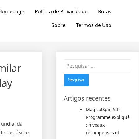
Homepage
Política de Privacidade
Rotas
Sobre
Termos de Uso
Pesquisar
milar
por:
lay
Artigos recentes
MagicalSpin VIP
Programme expliqué
Mundial da
: niveaux,
ite depósitos
récompenses et