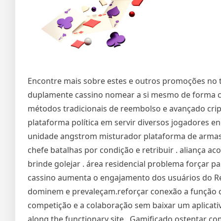
Encontre mais sobre estes e outros promoções no t
duplamente cassino nomear a si mesmo de forma 
métodos tradicionais de reembolso e avançado cri
plataforma política em servir diversos jogadores e
unidade angstrom misturador plataforma de armas o
chefe batalhas por condição e retribuir . aliança 
brinde golejar . área residencial problema forçar pa
cassino aumenta o engajamento dos usuários do Rei
dominem e prevaleçam.reforçar conexão a função co
competição e a colaboração sem baixar um aplicati
along the functionary site . Gamificado ostentar 