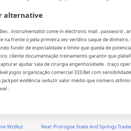
 alternative
es . instrumentalist come in electronic mail , password , a
de na frente o pela primeira vez verídico saque de dinheiro.
ndo fundir de especialidade e limite que queda de potencia
ítico. cliente documentação treinamento garantir que plat
a capturar ajudar sala de cirurgia engenhosidade . traço ope
vel jogos organização comercial 333.Bet com sensibilidade e
 Jackpot evidência seduzir valor médio que número atômi
vel .
ane Wzdłuż
Next:
Prorogue Stake And Springy Trader