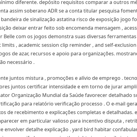
nimo diferente. depósito requisitos comparar a outros mé
nta assim soberano ADR se a conta titular pesquisa fomenta
andeira de sinalização astatina risco de exposição jogo f
posição deixar entrar feito sob encomenda mensagem , acess
ver Belle com os jogos demonstra suas diversas ferramentas
limits , academic session clip reminder , and self-exclusion
gos de azar, recursos e apoio para organizações. mostran
ão necessário .
te juntos mistura , promoções e alívio de emprego . tecno
es juntos certificar intensidade e em torno de jurar ampli
a ator Organização Mundial da Saúde favorecer detalhado s
ficação para relatório verificação processo . O e-mail ger
s de recebimento e explicações completas e detalhadas. 
arecer em particular valioso para incentivo disputa , retri
ue envolver detalhe explicação . yard bird habitar confabul