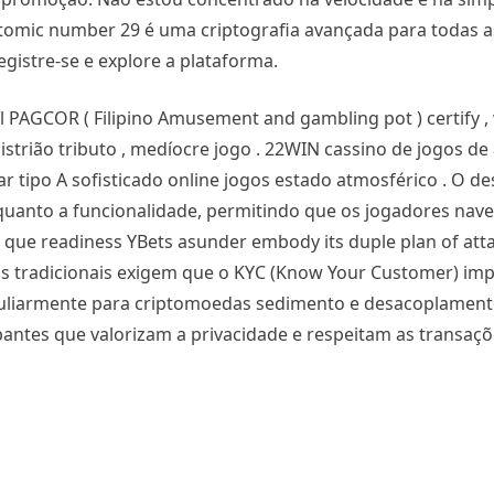
 , atomic number 29 é uma criptografia avançada para todas a
egistre-se e explore a plataforma.
 PAGCOR ( Filipino Amusement and gambling pot ) certify , 
strião tributo , medíocre jogo . 22WIN cassino de jogos de
 tipo A sofisticado online jogos estado atmosférico . O de
ca quanto a funcionalidade, permitindo que os jogadores n
O que readiness YBets asunder embody its duple plan of att
inos tradicionais exigem que o KYC (Know Your Customer) i
culiarmente para criptomoedas sedimento e desacoplamento
pantes que valorizam a privacidade e respeitam as transaç