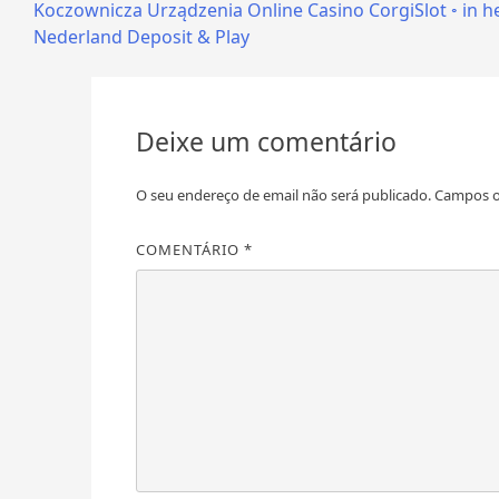
Koczownicza Urządzenia Online Casino CorgiSlot ◦ in h
de
Nederland Deposit & Play
artigos
Deixe um comentário
O seu endereço de email não será publicado.
Campos o
COMENTÁRIO
*