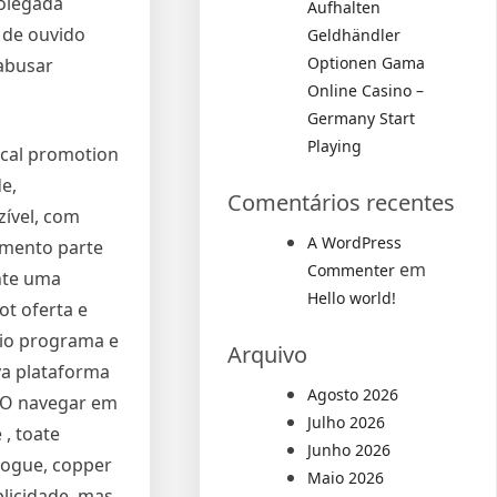
polegada
Aufhalten
 de ouvido
Geldhändler
Optionen Gama
 abusar
Online Casino –
Germany Start
Playing
ical promotion
e,
Comentários recentes
ível, com
A WordPress
amento parte
em
Commenter
nte uma
Hello world!
ot oferta e
ário programa e
Arquivo
a plataforma
Agosto 2026
p O navegar em
Julho 2026
 , toate
Junho 2026
 jogue, copper
Maio 2026
licidade, mas