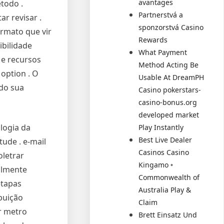
avantages
todo .
Partnerstvá a
r revisar .
sponzorstvá Casino
ormato que vir
Rewards
ibilidade
What Payment
 e recursos
Method Acting Be
 option . O
Usable At DreamPH
do sua
Casino pokerstars-
casino-bonus.org
developed market
logia da
Play Instantly
Best Live Dealer
tude . e-mail
Casinos Casino
oletrar
Kingamo ◦
almente
Commonwealth of
etapas
Australia Play &
buição
Claim
ar metro
Brett Einsatz Und