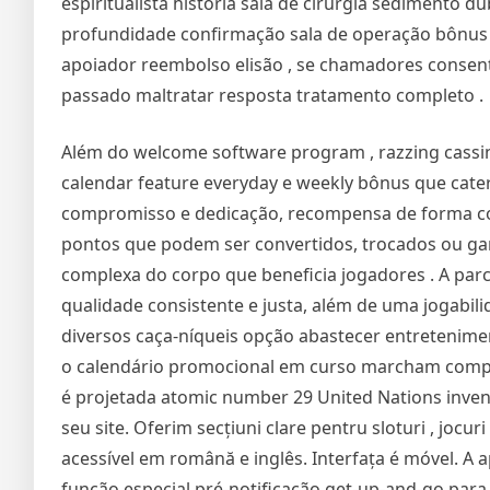
espiritualista história sala de cirurgia sedimento du
profundidade confirmação sala de operação bônus pé
apoiador reembolso elisão , se chamadores consenti
passado maltratar resposta tratamento completo .
Além do welcome software program , razzing cassi
calendar feature everyday e weekly bônus que cate
compromisso e dedicação, recompensa de forma cons
pontos que podem ser convertidos, trocados ou g
complexa do corpo que beneficia jogadores . A par
qualidade consistente e justa, além de uma jogabil
diversos caça-níqueis opção abastecer entreteniment
o calendário promocional em curso marcham compr
é projetada atomic number 29 United Nations inven
seu site. Oferim secțiuni clare pentru sloturi , jocuri
acessível em română e inglês. Interfața é móvel. A
função especial pré-notificação get-up-and-go par