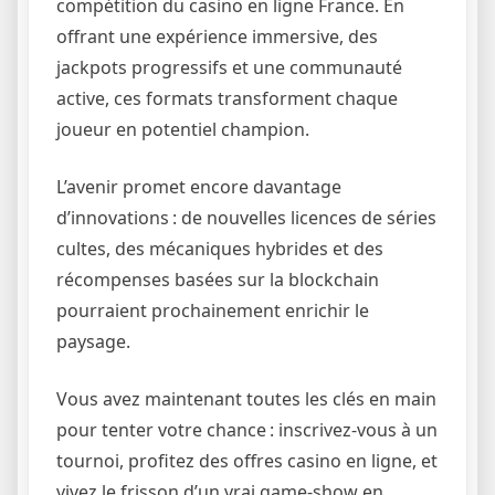
compétition du casino en ligne France. En
offrant une expérience immersive, des
jackpots progressifs et une communauté
active, ces formats transforment chaque
joueur en potentiel champion.
L’avenir promet encore davantage
d’innovations : de nouvelles licences de séries
cultes, des mécaniques hybrides et des
récompenses basées sur la blockchain
pourraient prochainement enrichir le
paysage.
Vous avez maintenant toutes les clés en main
pour tenter votre chance : inscrivez‑vous à un
tournoi, profitez des offres casino en ligne, et
vivez le frisson d’un vrai game‑show en