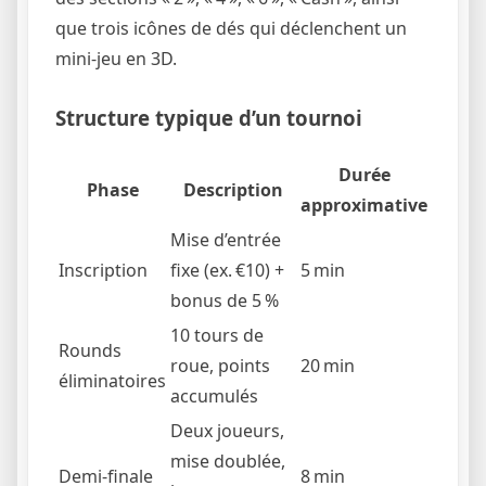
que trois icônes de dés qui déclenchent un
mini‑jeu en 3D.
Structure typique d’un tournoi
Durée
Phase
Description
approximative
Mise d’entrée
Inscription
fixe (ex. €10) +
5 min
bonus de 5 %
10 tours de
Rounds
roue, points
20 min
éliminatoires
accumulés
Deux joueurs,
mise doublée,
Demi‑finale
8 min