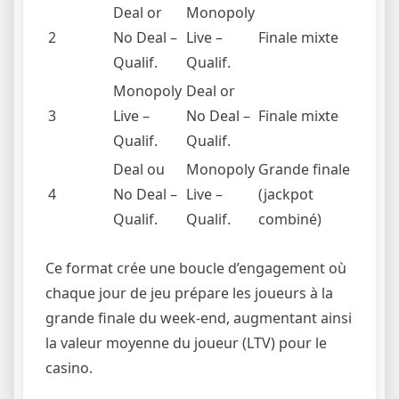
Deal or
Monopoly
2
No Deal –
Live –
Finale mixte
Qualif.
Qualif.
Monopoly
Deal or
3
Live –
No Deal –
Finale mixte
Qualif.
Qualif.
Deal ou
Monopoly
Grande finale
4
No Deal –
Live –
(jackpot
Qualif.
Qualif.
combiné)
Ce format crée une boucle d’engagement où
chaque jour de jeu prépare les joueurs à la
grande finale du week‑end, augmentant ainsi
la valeur moyenne du joueur (LTV) pour le
casino.