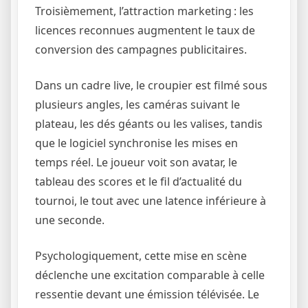
Troisièmement, l’attraction marketing : les
licences reconnues augmentent le taux de
conversion des campagnes publicitaires.
Dans un cadre live, le croupier est filmé sous
plusieurs angles, les caméras suivant le
plateau, les dés géants ou les valises, tandis
que le logiciel synchronise les mises en
temps réel. Le joueur voit son avatar, le
tableau des scores et le fil d’actualité du
tournoi, le tout avec une latence inférieure à
une seconde.
Psychologiquement, cette mise en scène
déclenche une excitation comparable à celle
ressentie devant une émission télévisée. Le