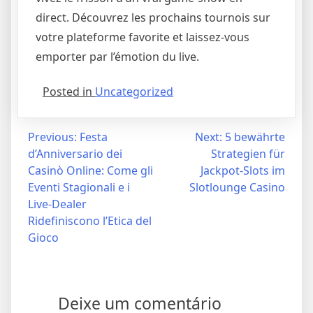
direct. Découvrez les prochains tournois sur
votre plateforme favorite et laissez‑vous
emporter par l’émotion du live.
Posted in
Uncategorized
Navegação
Previous:
Festa
Next:
5 bewährte
d’Anniversario dei
Strategien für
de
Casinò Online: Come gli
Jackpot‑Slots im
artigos
Eventi Stagionali e i
Slotlounge Casino
Live‑Dealer
Ridefiniscono l’Etica del
Gioco
Deixe um comentário