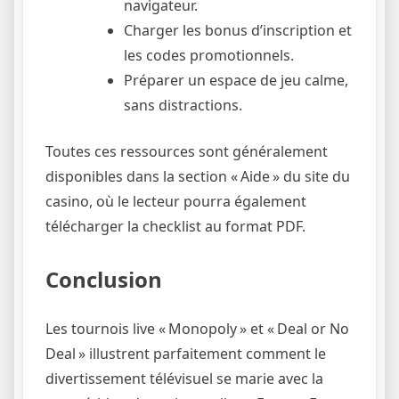
navigateur.
Charger les bonus d’inscription et
les codes promotionnels.
Préparer un espace de jeu calme,
sans distractions.
Toutes ces ressources sont généralement
disponibles dans la section « Aide » du site du
casino, où le lecteur pourra également
télécharger la checklist au format PDF.
Conclusion
Les tournois live « Monopoly » et « Deal or No
Deal » illustrent parfaitement comment le
divertissement télévisuel se marie avec la