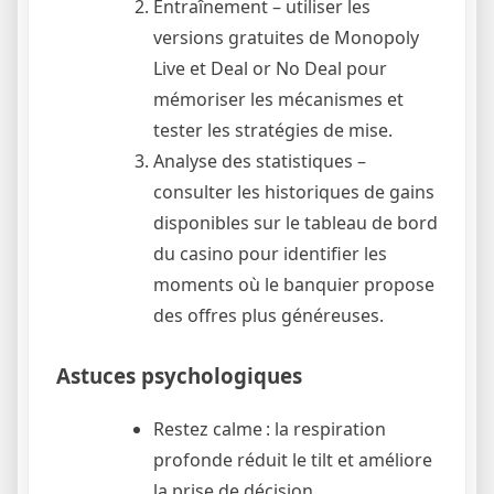
Entraînement – utiliser les
versions gratuites de Monopoly
Live et Deal or No Deal pour
mémoriser les mécanismes et
tester les stratégies de mise.
Analyse des statistiques –
consulter les historiques de gains
disponibles sur le tableau de bord
du casino pour identifier les
moments où le banquier propose
des offres plus généreuses.
Astuces psychologiques
Restez calme : la respiration
profonde réduit le tilt et améliore
la prise de décision.