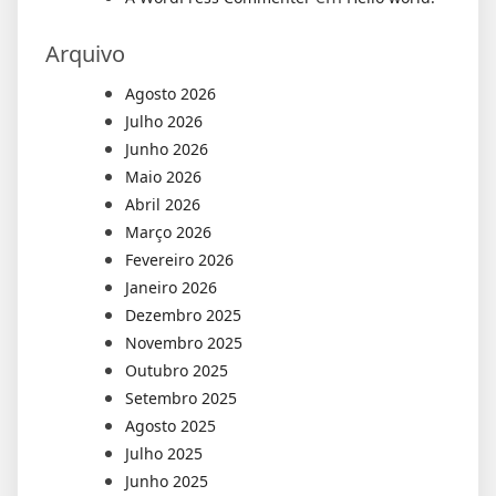
Arquivo
Agosto 2026
Julho 2026
Junho 2026
Maio 2026
Abril 2026
Março 2026
Fevereiro 2026
Janeiro 2026
Dezembro 2025
Novembro 2025
Outubro 2025
Setembro 2025
Agosto 2025
Julho 2025
Junho 2025