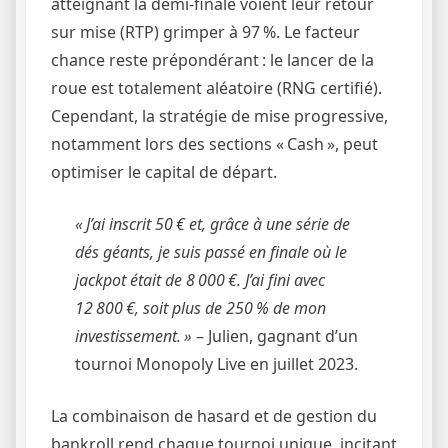
atteignant la demi‑finale voient leur retour
sur mise (RTP) grimper à 97 %. Le facteur
chance reste prépondérant : le lancer de la
roue est totalement aléatoire (RNG certifié).
Cependant, la stratégie de mise progressive,
notamment lors des sections « Cash », peut
optimiser le capital de départ.
« J’ai inscrit 50 € et, grâce à une série de
dés géants, je suis passé en finale où le
jackpot était de 8 000 €. J’ai fini avec
12 800 €, soit plus de 250 % de mon
investissement. »
– Julien, gagnant d’un
tournoi Monopoly Live en juillet 2023.
La combinaison de hasard et de gestion du
bankroll rend chaque tournoi unique, incitant