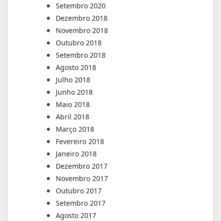
Setembro 2020
Dezembro 2018
Novembro 2018
Outubro 2018
Setembro 2018
Agosto 2018
Julho 2018
Junho 2018
Maio 2018
Abril 2018
Março 2018
Fevereiro 2018
Janeiro 2018
Dezembro 2017
Novembro 2017
Outubro 2017
Setembro 2017
Agosto 2017