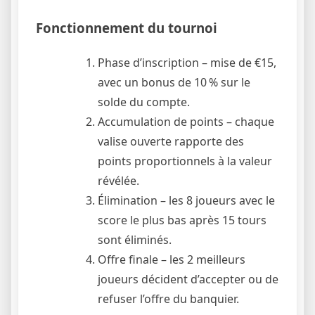
Fonctionnement du tournoi
Phase d’inscription – mise de €15,
avec un bonus de 10 % sur le
solde du compte.
Accumulation de points – chaque
valise ouverte rapporte des
points proportionnels à la valeur
révélée.
Élimination – les 8 joueurs avec le
score le plus bas après 15 tours
sont éliminés.
Offre finale – les 2 meilleurs
joueurs décident d’accepter ou de
refuser l’offre du banquier.