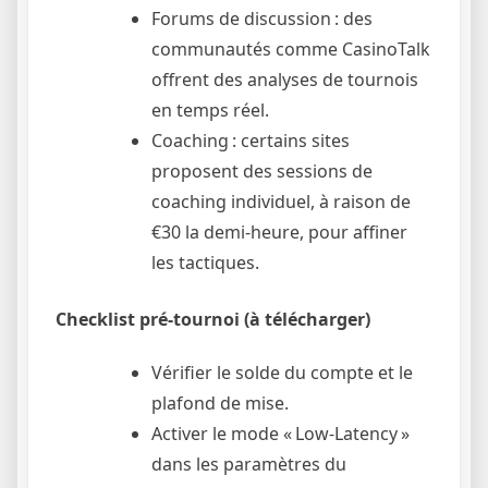
Forums de discussion : des
communautés comme CasinoTalk
offrent des analyses de tournois
en temps réel.
Coaching : certains sites
proposent des sessions de
coaching individuel, à raison de
€30 la demi‑heure, pour affiner
les tactiques.
Checklist pré‑tournoi (à télécharger)
Vérifier le solde du compte et le
plafond de mise.
Activer le mode « Low‑Latency »
dans les paramètres du