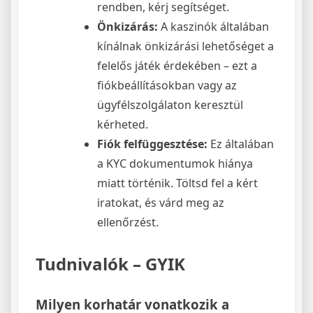
rendben, kérj segítséget.
Önkizárás:
A kaszinók általában
kínálnak önkizárási lehetőséget a
felelős játék érdekében – ezt a
fiókbeállításokban vagy az
ügyfélszolgálaton keresztül
kérheted.
Fiók felfüggesztése:
Ez általában
a KYC dokumentumok hiánya
miatt történik. Töltsd fel a kért
iratokat, és várd meg az
ellenőrzést.
Tudnivalók – GYIK
Milyen korhatár vonatkozik a