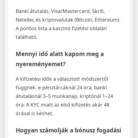
Banki átutalás, Visa/Mastercard, Skrill,
Neteller, és kriptovaluták (Bitcoin, Ethereum).
A pontos lista a kaszinó fizetési oldalán
található.
Mennyi idő alatt kapom meg a
nyereményemet?
A kifizetési idők a választott módszertől
függnek: e-pénztárcáknál 24 óra, banki
átutalásnál 3–5 munkanap, kriptónál 1–24
óra. A KYC miatt az első kifizetés akár 48
órával is késhet.
Hogyan számolják a bónusz fogadási