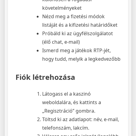
követelményeket
Nézd meg a fizetési módok
listáját és a kifizetési határidőket
Próbáld ki az ügyfélszolgálatot
(élő chat, e-mail)
Ismerd meg a játékok RTP-jét,
hogy tudd, melyik a legkedvezőbb
Fiók létrehozása
Látogass el a kaszinó
weboldalára, és kattints a
„Regisztráció” gombra.
Töltsd ki az adatlapot: név, e-mail,
telefonszám, lakcím.