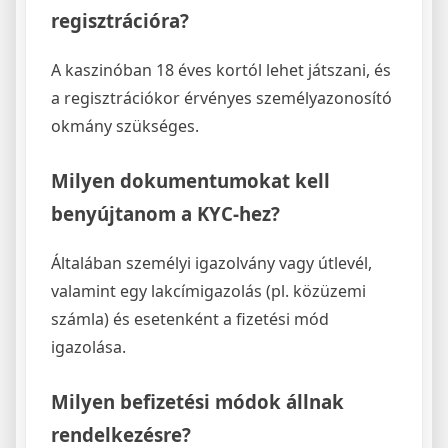
regisztrációra?
A kaszinóban 18 éves kortól lehet játszani, és
a regisztrációkor érvényes személyazonosító
okmány szükséges.
Milyen dokumentumokat kell
benyújtanom a KYC-hez?
Általában személyi igazolvány vagy útlevél,
valamint egy lakcímigazolás (pl. közüzemi
számla) és esetenként a fizetési mód
igazolása.
Milyen befizetési módok állnak
rendelkezésre?