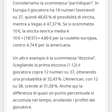
Consideriamo la scommessa “pari/dispari”. In
Europa il giocatore ha 18 numeri favorevoli
su 37, quindi 48,65 % di possibilità di vincita,
mentre a Vegas è 47,37 %. Se si scommette
10 €, la vincita teorica media è
10 € × (18/37) ≈ 4,86 € per la roulette europea,
contro 4,74 € per la americana.
Un altro esempio è la scommessa “dozzina”.
Scegliendo la prima dozzina (1‑12) il
giocatore copre 12 numeri su 37, ottenendo
una probabilità di 32,43 %. L’American, con 12
su 38, scende al 31,58 %. Anche qui la
differenza di quasi un punto percentuale si
accumula nel tempo, erodendo i profitti del
giocatore.