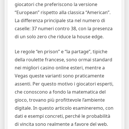
giocatori che preferiscono la versione
“European” rispetto alla classica “American”.
La differenza principale sta nel numero di
caselle: 37 numeri contro 38, con la presenza
di un solo zero che riduce la house edge.
Le regole “en prison” e “la partage”, tipiche
della roulette francese, sono ormai standard
nei migliori casino online esteri, mentre a
Vegas queste varianti sono praticamente
assenti. Per questo motivo i giocatori esperti,
che conoscono a fondo la matematica del
gioco, trovano più profittevole l’ambiente
digitale. In questo articolo esamineremo, con
dati e esempi concreti, perché le probabilità
di vincita sono realmente a favore del web.