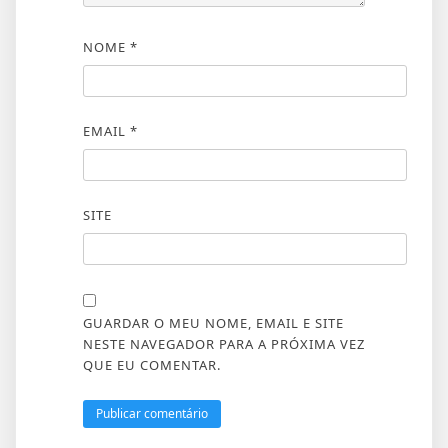
NOME
*
EMAIL
*
SITE
GUARDAR O MEU NOME, EMAIL E SITE
NESTE NAVEGADOR PARA A PRÓXIMA VEZ
QUE EU COMENTAR.