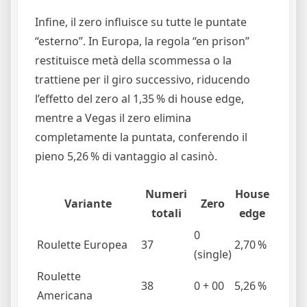
Infine, il zero influisce su tutte le puntate
“esterno”. In Europa, la regola “en prison”
restituisce metà della scommessa o la
trattiene per il giro successivo, riducendo
l’effetto del zero al 1,35 % di house edge,
mentre a Vegas il zero elimina
completamente la puntata, conferendo il
pieno 5,26 % di vantaggio al casinò.
Numeri
House
Variante
Zero
totali
edge
0
Roulette Europea
37
2,70 %
(single)
Roulette
38
0 + 00
5,26 %
Americana