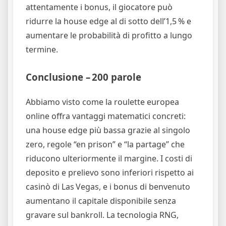
attentamente i bonus, il giocatore può
ridurre la house edge al di sotto dell’1,5 % e
aumentare le probabilità di profitto a lungo
termine.
Conclusione – 200 parole
Abbiamo visto come la roulette europea
online offra vantaggi matematici concreti:
una house edge più bassa grazie al singolo
zero, regole “en prison” e “la partage” che
riducono ulteriormente il margine. I costi di
deposito e prelievo sono inferiori rispetto ai
casinò di Las Vegas, e i bonus di benvenuto
aumentano il capitale disponibile senza
gravare sul bankroll. La tecnologia RNG,