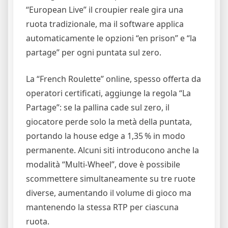
“European Live” il croupier reale gira una
ruota tradizionale, ma il software applica
automaticamente le opzioni “en prison” e “la
partage” per ogni puntata sul zero.
La “French Roulette” online, spesso offerta da
operatori certificati, aggiunge la regola “La
Partage”: se la pallina cade sul zero, il
giocatore perde solo la metà della puntata,
portando la house edge a 1,35 % in modo
permanente. Alcuni siti introducono anche la
modalità “Multi‑Wheel”, dove è possibile
scommettere simultaneamente su tre ruote
diverse, aumentando il volume di gioco ma
mantenendo la stessa RTP per ciascuna
ruota.