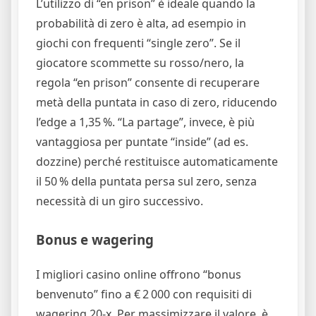
L’utilizzo di “en prison” è ideale quando la
probabilità di zero è alta, ad esempio in
giochi con frequenti “single zero”. Se il
giocatore scommette su rosso/nero, la
regola “en prison” consente di recuperare
metà della puntata in caso di zero, riducendo
l’edge a 1,35 %. “La partage”, invece, è più
vantaggiosa per puntate “inside” (ad es.
dozzine) perché restituisce automaticamente
il 50 % della puntata persa sul zero, senza
necessità di un giro successivo.
Bonus e wagering
I migliori casino online offrono “bonus
benvenuto” fino a € 2 000 con requisiti di
wagering 20‑x. Per massimizzare il valore, è