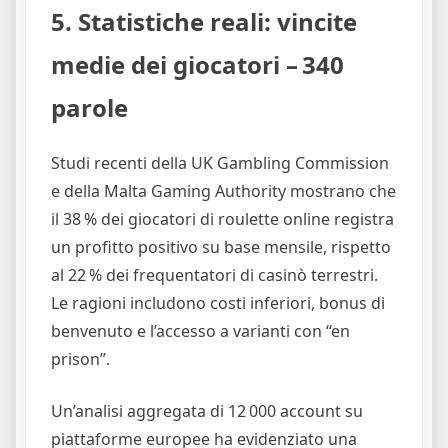
5. Statistiche reali: vincite
medie dei giocatori – 340
parole
Studi recenti della UK Gambling Commission
e della Malta Gaming Authority mostrano che
il 38 % dei giocatori di roulette online registra
un profitto positivo su base mensile, rispetto
al 22 % dei frequentatori di casinò terrestri.
Le ragioni includono costi inferiori, bonus di
benvenuto e l’accesso a varianti con “en
prison”.
Un’analisi aggregata di 12 000 account su
piattaforme europee ha evidenziato una