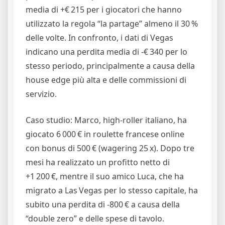
media di +€ 215 per i giocatori che hanno
utilizzato la regola “la partage” almeno il 30 %
delle volte. In confronto, i dati di Vegas
indicano una perdita media di -€ 340 per lo
stesso periodo, principalmente a causa della
house edge più alta e delle commissioni di
servizio.
Caso studio: Marco, high‑roller italiano, ha
giocato 6 000 € in roulette francese online
con bonus di 500 € (wagering 25 x). Dopo tre
mesi ha realizzato un profitto netto di
+1 200 €, mentre il suo amico Luca, che ha
migrato a Las Vegas per lo stesso capitale, ha
subito una perdita di -800 € a causa della
“double zero” e delle spese di tavolo.