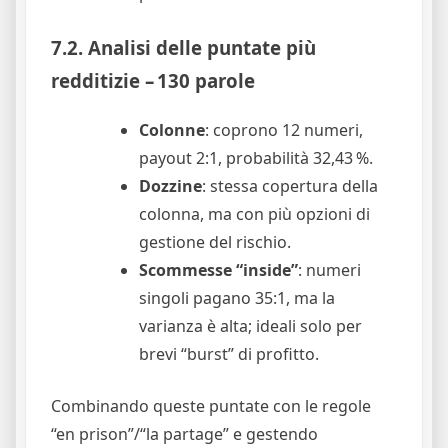
7.2. Analisi delle puntate più
redditizie – 130 parole
Colonne
: coprono 12 numeri,
payout 2:1, probabilità 32,43 %.
Dozzine
: stessa copertura della
colonna, ma con più opzioni di
gestione del rischio.
Scommesse “inside”
: numeri
singoli pagano 35:1, ma la
varianza è alta; ideali solo per
brevi “burst” di profitto.
Combinando queste puntate con le regole
“en prison”/“la partage” e gestendo