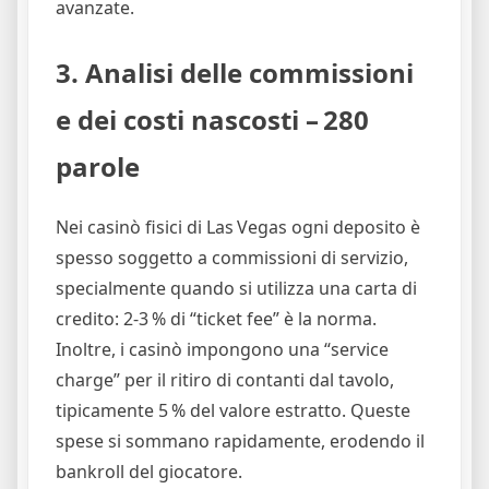
avanzate.
3. Analisi delle commissioni
e dei costi nascosti – 280
parole
Nei casinò fisici di Las Vegas ogni deposito è
spesso soggetto a commissioni di servizio,
specialmente quando si utilizza una carta di
credito: 2‑3 % di “ticket fee” è la norma.
Inoltre, i casinò impongono una “service
charge” per il ritiro di contanti dal tavolo,
tipicamente 5 % del valore estratto. Queste
spese si sommano rapidamente, erodendo il
bankroll del giocatore.