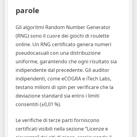
parole
Gli algoritmi Random Number Generator
(RNG) sono il cuore dei giochi di roulette
online. Un RNG certificato genera numeri
pseudocasuali con una distribuzione
uniforme, garantendo che ogni risultato sia
indipendente dal precedente. Gli auditor
indipendenti, come eCOGRA e iTech Labs,
testano milioni di spin per verificare che la
deviazione standard sia entro i limiti
consentiti (±0,01 %).
Le verifiche di terze parti forniscono
certificati visibili nella sezione “Licenze e