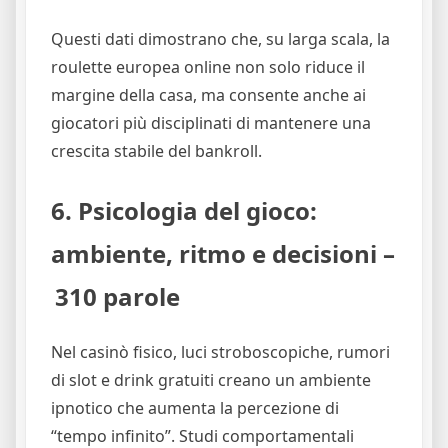
Questi dati dimostrano che, su larga scala, la
roulette europea online non solo riduce il
margine della casa, ma consente anche ai
giocatori più disciplinati di mantenere una
crescita stabile del bankroll.
6. Psicologia del gioco:
ambiente, ritmo e decisioni –
310 parole
Nel casinò fisico, luci stroboscopiche, rumori
di slot e drink gratuiti creano un ambiente
ipnotico che aumenta la percezione di
“tempo infinito”. Studi comportamentali