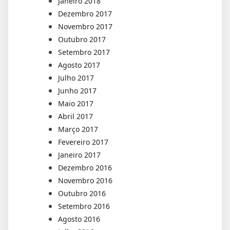
Janeiro 2018
Dezembro 2017
Novembro 2017
Outubro 2017
Setembro 2017
Agosto 2017
Julho 2017
Junho 2017
Maio 2017
Abril 2017
Março 2017
Fevereiro 2017
Janeiro 2017
Dezembro 2016
Novembro 2016
Outubro 2016
Setembro 2016
Agosto 2016