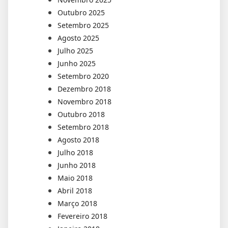
Outubro 2025
Setembro 2025
Agosto 2025
Julho 2025
Junho 2025
Setembro 2020
Dezembro 2018
Novembro 2018
Outubro 2018
Setembro 2018
Agosto 2018
Julho 2018
Junho 2018
Maio 2018
Abril 2018
Março 2018
Fevereiro 2018