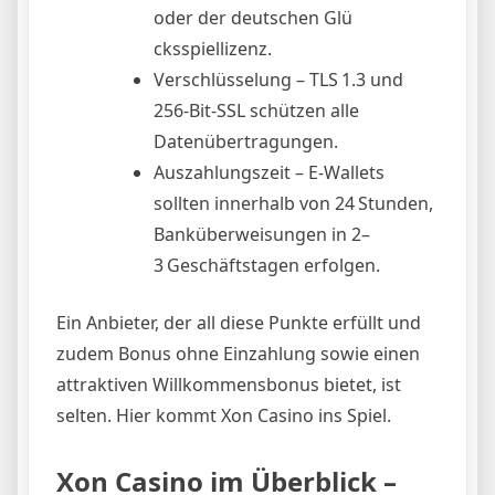
oder der deutschen Glü​
cksspiellizenz.
Verschlüsselung – TLS 1.3 und
256‑Bit‑SSL schützen alle
Datenübertragungen.
Auszahlungszeit – E‑Wallets
sollten innerhalb von 24 Stunden,
Banküberweisungen in 2–
3 Geschäftstagen erfolgen.
Ein Anbieter, der all diese Punkte erfüllt und
zudem Bonus ohne Einzahlung sowie einen
attraktiven Willkommensbonus bietet, ist
selten. Hier kommt Xon Casino ins Spiel.
Xon Casino im Überblick –