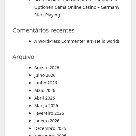
Optionen Gama Online Casino – Germany
Start Playing
Comentários recentes
em
A WordPress Commenter
Hello world!
Arquivo
Agosto 2026
Julho 2026
Junho 2026
Maio 2026
Abril 2026
Março 2026
Fevereiro 2026
Janeiro 2026
Dezembro 2025
Novembro 2025