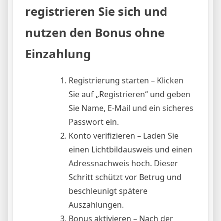
registrieren Sie sich und
nutzen den Bonus ohne
Einzahlung
Registrierung starten – Klicken
Sie auf „Registrieren“ und geben
Sie Name, E‑Mail und ein sicheres
Passwort ein.
Konto verifizieren – Laden Sie
einen Lichtbildausweis und einen
Adressnachweis hoch. Dieser
Schritt schützt vor Betrug und
beschleunigt spätere
Auszahlungen.
Bonus aktivieren – Nach der