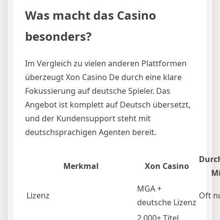
Was macht das Casino
besonders?
Im Vergleich zu vielen anderen Plattformen
überzeugt Xon Casino De durch eine klare
Fokussierung auf deutsche Spieler. Das
Angebot ist komplett auf Deutsch übersetzt,
und der Kundensupport steht mit
deutschsprachigen Agenten bereit.
Durch
Merkmal
Xon Casino
M
MGA +
Lizenz
Oft 
deutsche Lizenz
2.000+ Titel