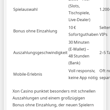
(Slots,
Spielauswahl
1.200
Tischspiele,
Live‑Dealer)
10 €
Selte
Bonus ohne Einzahlung
Sofortguthaben
VIPs
30 Minuten
(E‑Wallet) –
Auszahlungsgeschwindigkeit
2–5 T
48 Stunden
(Bank)
Voll responsiv,
Oft n
Mobile‑Erlebnis
keine App nötig
separ
Xon Casino punktet besonders mit schnellen
Auszahlungen und einem großzügigen
Bonus ohne Einzahlung, der neuen Spielern