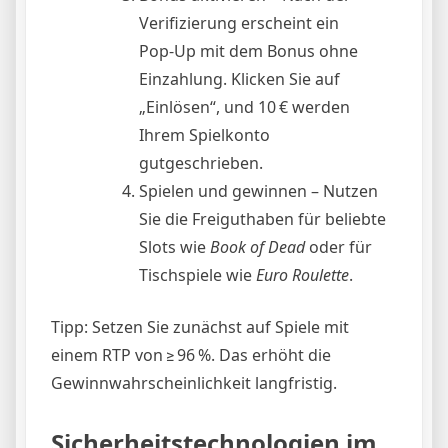
Verifizierung erscheint ein
Pop‑Up mit dem Bonus ohne
Einzahlung. Klicken Sie auf
„Einlösen“, und 10 € werden
Ihrem Spielkonto
gutgeschrieben.
Spielen und gewinnen – Nutzen
Sie die Freiguthaben für beliebte
Slots wie
Book of Dead
oder für
Tischspiele wie
Euro Roulette
.
Tipp: Setzen Sie zunächst auf Spiele mit
einem RTP von ≥ 96 %. Das erhöht die
Gewinnwahrscheinlichkeit langfristig.
Sicherheitstechnologien im