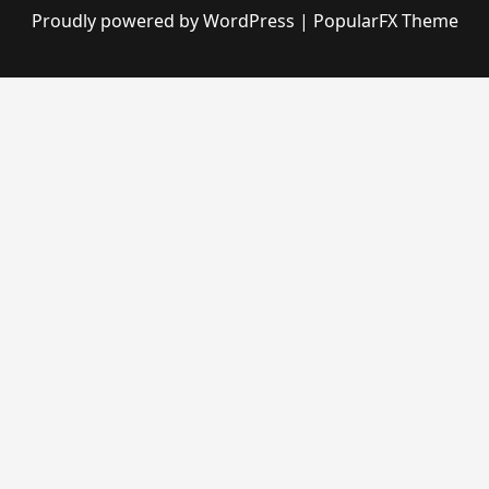
Proudly powered by WordPress
|
PopularFX Theme