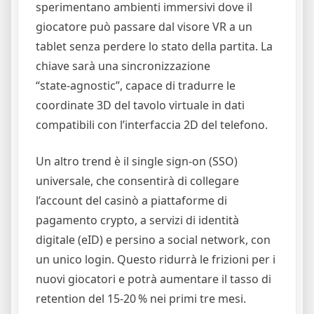
sperimentano ambienti immersivi dove il
giocatore può passare dal visore VR a un
tablet senza perdere lo stato della partita. La
chiave sarà una sincronizzazione
“state‑agnostic”, capace di tradurre le
coordinate 3D del tavolo virtuale in dati
compatibili con l’interfaccia 2D del telefono.
Un altro trend è il single sign‑on (SSO)
universale, che consentirà di collegare
l’account del casinò a piattaforme di
pagamento crypto, a servizi di identità
digitale (eID) e persino a social network, con
un unico login. Questo ridurrà le frizioni per i
nuovi giocatori e potrà aumentare il tasso di
retention del 15‑20 % nei primi tre mesi.