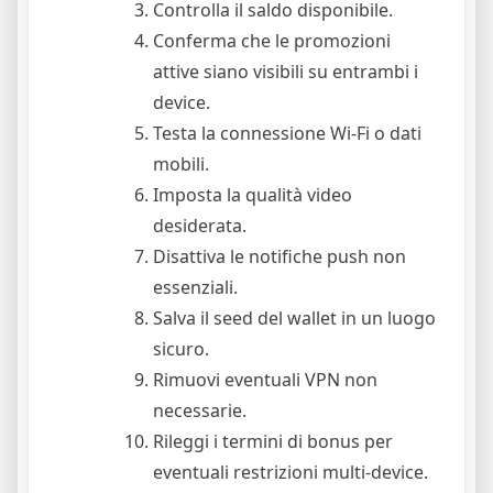
Controlla il saldo disponibile.
Conferma che le promozioni
attive siano visibili su entrambi i
device.
Testa la connessione Wi‑Fi o dati
mobili.
Imposta la qualità video
desiderata.
Disattiva le notifiche push non
essenziali.
Salva il seed del wallet in un luogo
sicuro.
Rimuovi eventuali VPN non
necessarie.
Rileggi i termini di bonus per
eventuali restrizioni multi‑device.