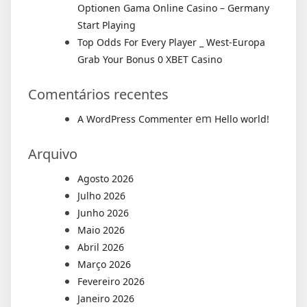
Optionen Gama Online Casino – Germany
Start Playing
Top Odds For Every Player _ West-Europa
Grab Your Bonus 0 XBET Casino
Comentários recentes
em
A WordPress Commenter
Hello world!
Arquivo
Agosto 2026
Julho 2026
Junho 2026
Maio 2026
Abril 2026
Março 2026
Fevereiro 2026
Janeiro 2026