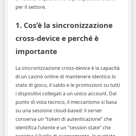
per il settore.
1. Cos’è la sincronizzazione
cross‑device e perché è
importante
La sincronizzazione cross‑device è la capacità
di un casinò online di mantenere identico lo
stato di gioco, il saldo e le promozioni su tutti
i dispositivi collegati a un unico account. Dal
punto di vista tecnico, il meccanismo si basa
su una sessione cloud‑based: il server
conserva un “token di autenticazione” che
identifica l’utente e un “session state” che
registra il livello di avanzamento, le puntate