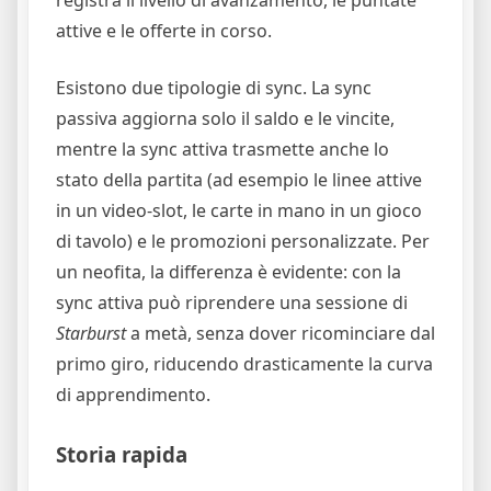
attive e le offerte in corso.
Esistono due tipologie di sync. La sync
passiva aggiorna solo il saldo e le vincite,
mentre la sync attiva trasmette anche lo
stato della partita (ad esempio le linee attive
in un video‑slot, le carte in mano in un gioco
di tavolo) e le promozioni personalizzate. Per
un neofita, la differenza è evidente: con la
sync attiva può riprendere una sessione di
Starburst
a metà, senza dover ricominciare dal
primo giro, riducendo drasticamente la curva
di apprendimento.
Storia rapida