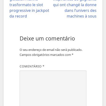
artigos
trasformato le slot
qui ont changé la donne
progressive in jackpot
dans l’univers des
da record
machines à sous
Deixe um comentário
O seu endereço de email não será publicado.
Campos obrigatórios marcados com
*
COMENTÁRIO
*