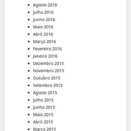
Agosto 2016
Julho 2016
Junho 2016
Maio 2016
Abril 2016
Março 2016
Fevereiro 2016
Janeiro 2016
Dezembro 2015
Novembro 2015
Outubro 2015
Setembro 2015
Agosto 2015
Julho 2015
Junho 2015
Maio 2015
Abril 2015
Março 2015