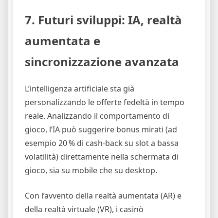
7. Futuri sviluppi: IA, realtà
aumentata e
sincronizzazione avanzata
L’intelligenza artificiale sta già
personalizzando le offerte fedeltà in tempo
reale. Analizzando il comportamento di
gioco, l’IA può suggerire bonus mirati (ad
esempio 20 % di cash‑back su slot a bassa
volatilità) direttamente nella schermata di
gioco, sia su mobile che su desktop.
Con l’avvento della realtà aumentata (AR) e
della realtà virtuale (VR), i casinò