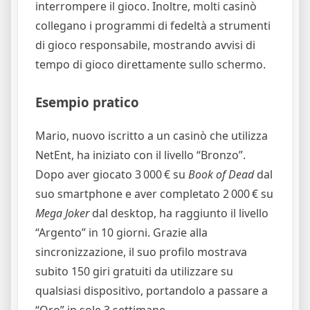
interrompere il gioco. Inoltre, molti casinò
collegano i programmi di fedeltà a strumenti
di gioco responsabile, mostrando avvisi di
tempo di gioco direttamente sullo schermo.
Esempio pratico
Mario, nuovo iscritto a un casinò che utilizza
NetEnt, ha iniziato con il livello “Bronzo”.
Dopo aver giocato 3 000 € su
Book of Dead
dal
suo smartphone e aver completato 2 000 € su
Mega Joker
dal desktop, ha raggiunto il livello
“Argento” in 10 giorni. Grazie alla
sincronizzazione, il suo profilo mostrava
subito 150 giri gratuiti da utilizzare su
qualsiasi dispositivo, portandolo a passare a