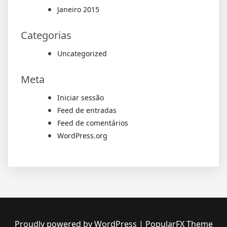
Janeiro 2015
Categorias
Uncategorized
Meta
Iniciar sessão
Feed de entradas
Feed de comentários
WordPress.org
Proudly powered by WordPress
|
PopularFX Theme