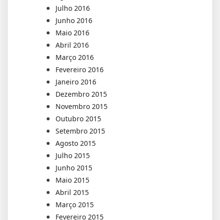
Julho 2016
Junho 2016
Maio 2016
Abril 2016
Março 2016
Fevereiro 2016
Janeiro 2016
Dezembro 2015
Novembro 2015
Outubro 2015
Setembro 2015
Agosto 2015
Julho 2015
Junho 2015
Maio 2015
Abril 2015
Março 2015
Fevereiro 2015