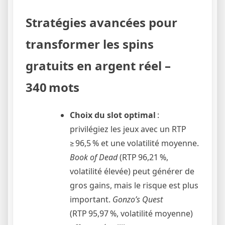
Stratégies avancées pour
transformer les spins
gratuits en argent réel –
340 mots
Choix du slot optimal
:
privilégiez les jeux avec un RTP
≥ 96,5 % et une volatilité moyenne.
Book of Dead
(RTP 96,21 %,
volatilité élevée) peut générer de
gros gains, mais le risque est plus
important.
Gonzo’s Quest
(RTP 95,97 %, volatilité moyenne)