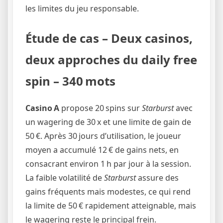
les limites du jeu responsable.
Étude de cas – Deux casinos,
deux approches du daily free
spin – 340 mots
Casino A
propose 20 spins sur
Starburst
avec
un wagering de 30 x et une limite de gain de
50 €. Après 30 jours d’utilisation, le joueur
moyen a accumulé 12 € de gains nets, en
consacrant environ 1 h par jour à la session.
La faible volatilité de
Starburst
assure des
gains fréquents mais modestes, ce qui rend
la limite de 50 € rapidement atteignable, mais
le wagering reste le principal frein.