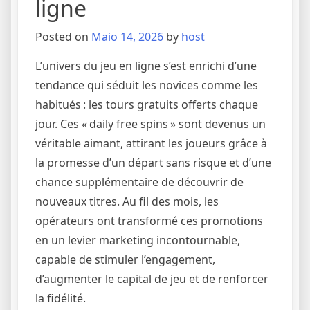
ligne
Posted on
Maio 14, 2026
by
host
L’univers du jeu en ligne s’est enrichi d’une
tendance qui séduit les novices comme les
habitués : les tours gratuits offerts chaque
jour. Ces « daily free spins » sont devenus un
véritable aimant, attirant les joueurs grâce à
la promesse d’un départ sans risque et d’une
chance supplémentaire de découvrir de
nouveaux titres. Au fil des mois, les
opérateurs ont transformé ces promotions
en un levier marketing incontournable,
capable de stimuler l’engagement,
d’augmenter le capital de jeu et de renforcer
la fidélité.