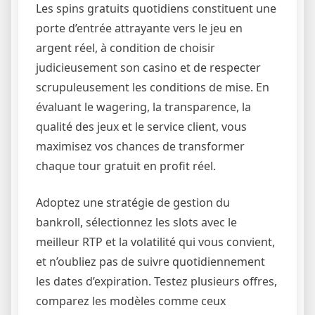
Les spins gratuits quotidiens constituent une
porte d’entrée attrayante vers le jeu en
argent réel, à condition de choisir
judicieusement son casino et de respecter
scrupuleusement les conditions de mise. En
évaluant le wagering, la transparence, la
qualité des jeux et le service client, vous
maximisez vos chances de transformer
chaque tour gratuit en profit réel.
Adoptez une stratégie de gestion du
bankroll, sélectionnez les slots avec le
meilleur RTP et la volatilité qui vous convient,
et n’oubliez pas de suivre quotidiennement
les dates d’expiration. Testez plusieurs offres,
comparez les modèles comme ceux