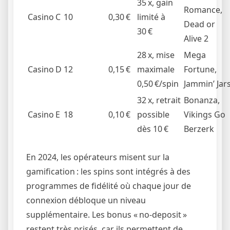
35 x, gain
Romance,
Casino C
10
0,30 €
limité à
Dead or
30 €
Alive 2
28 x, mise
Mega
Casino D
12
0,15 €
maximale
Fortune,
0,50 €/spin
Jammin’ Jar
32 x, retrait
Bonanza,
Casino E
18
0,10 €
possible
Vikings Go
dès 10 €
Berzerk
En 2024, les opérateurs misent sur la
gamification : les spins sont intégrés à des
programmes de fidélité où chaque jour de
connexion débloque un niveau
supplémentaire. Les bonus « no‑deposit »
restent très prisés, car ils permettent de