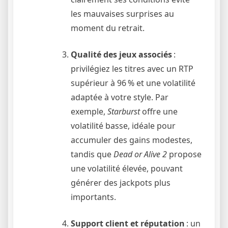
les mauvaises surprises au
moment du retrait.
Qualité des jeux associés
:
privilégiez les titres avec un RTP
supérieur à 96 % et une volatilité
adaptée à votre style. Par
exemple,
Starburst
offre une
volatilité basse, idéale pour
accumuler des gains modestes,
tandis que
Dead or Alive 2
propose
une volatilité élevée, pouvant
générer des jackpots plus
importants.
Support client et réputation
: un