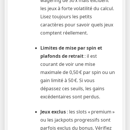
wagering de 30 x mais excluent
les jeux à forte volatilité du calcul.
Lisez toujours les petits
caractères pour savoir quels jeux
comptent réellement.
Limites de mise par spin et
plafonds de retrait
: il est
courant de voir une mise
maximale de 0,50 € par spin ou un
gain limité à 50 €. Si vous
dépassez ces seuils, les gains
excédentaires sont perdus.
Jeux exclus
: les slots « premium »
ou les jackpots progressifs sont
parfois exclus du bonus. Vérifiez