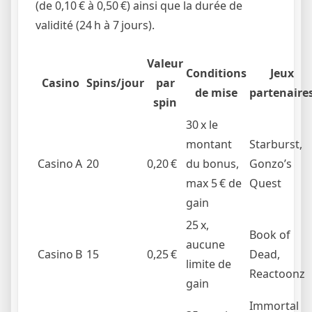
(de 0,10 € à 0,50 €) ainsi que la durée de
validité (24 h à 7 jours).
Valeur
Conditions
Jeux
Casino
Spins/jour
par
de mise
partenaire
spin
30 x le
montant
Starburst,
Casino A
20
0,20 €
du bonus,
Gonzo’s
max 5 € de
Quest
gain
25 x,
Book of
aucune
Casino B
15
0,25 €
Dead,
limite de
Reactoonz
gain
Immortal