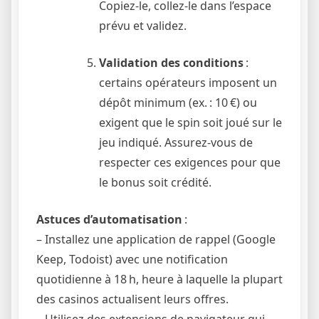
Copiez‑le, collez‑le dans l’espace
prévu et validez.
Validation des conditions
:
certains opérateurs imposent un
dépôt minimum (ex. : 10 €) ou
exigent que le spin soit joué sur le
jeu indiqué. Assurez‑vous de
respecter ces exigences pour que
le bonus soit crédité.
Astuces d’automatisation
:
– Installez une application de rappel (Google
Keep, Todoist) avec une notification
quotidienne à 18 h, heure à laquelle la plupart
des casinos actualisent leurs offres.
– Utilisez des extensions de navigateur qui