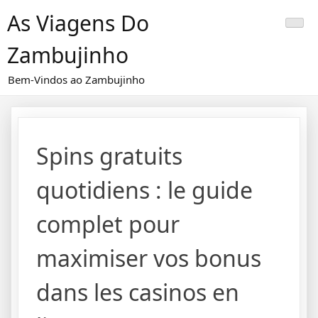
Skip
As Viagens Do
to
content
Zambujinho
Bem-Vindos ao Zambujinho
Spins gratuits
quotidiens : le guide
complet pour
maximiser vos bonus
dans les casinos en