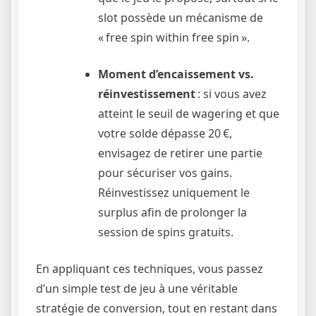
slot possède un mécanisme de
« free spin within free spin ».
Moment d’encaissement vs.
réinvestissement
: si vous avez
atteint le seuil de wagering et que
votre solde dépasse 20 €,
envisagez de retirer une partie
pour sécuriser vos gains.
Réinvestissez uniquement le
surplus afin de prolonger la
session de spins gratuits.
En appliquant ces techniques, vous passez
d’un simple test de jeu à une véritable
stratégie de conversion, tout en restant dans