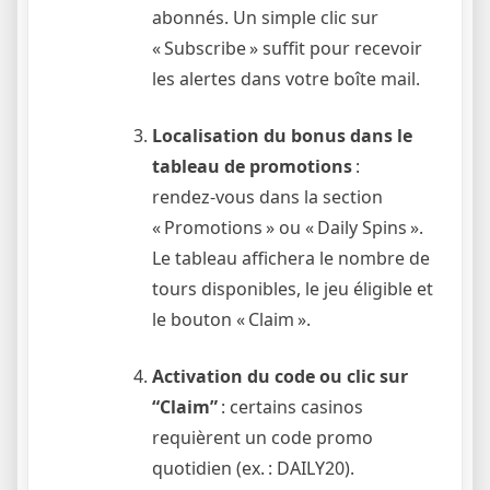
abonnés. Un simple clic sur
« Subscribe » suffit pour recevoir
les alertes dans votre boîte mail.
Localisation du bonus dans le
tableau de promotions
:
rendez‑vous dans la section
« Promotions » ou « Daily Spins ».
Le tableau affichera le nombre de
tours disponibles, le jeu éligible et
le bouton « Claim ».
Activation du code ou clic sur
“Claim”
: certains casinos
requièrent un code promo
quotidien (ex. : DAILY20).