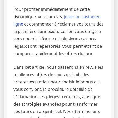
Pour profiter immédiatement de cette
dynamique, vous pouvez
jouer au casino en
ligne
et commencer à réclamer vos tours dès
la première connexion. Ce lien vous dirigera
vers une plateforme où plusieurs casinos
légaux sont répertoriés, vous permettant de
comparer rapidement les offres du jour.
Dans cet article, nous passerons en revue les
meilleures offres de spins gratuits, les
critères essentiels pour choisir le bonus qui
vous convient, la procédure détaillée de
réclamation, les pièges fréquents, ainsi que
des stratégies avancées pour transformer
ces tours en argent réel. Nous terminerons