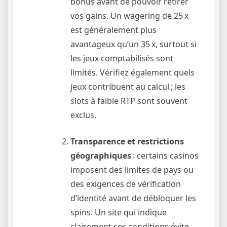
bonus avant de pouvoir retirer
vos gains. Un wagering de 25 x
est généralement plus
avantageux qu’un 35 x, surtout si
les jeux comptabilisés sont
limités. Vérifiez également quels
jeux contribuent au calcul ; les
slots à faible RTP sont souvent
exclus.
Transparence et restrictions
géographiques
: certains casinos
imposent des limites de pays ou
des exigences de vérification
d’identité avant de débloquer les
spins. Un site qui indique
clairement ses conditions évite