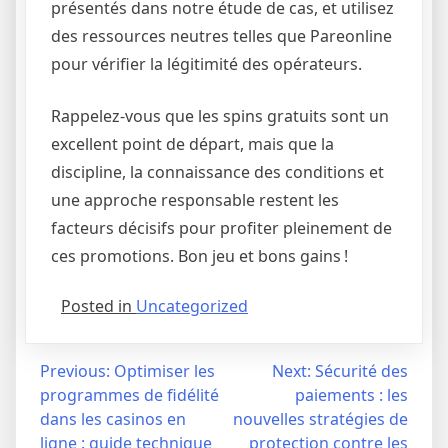
présentés dans notre étude de cas, et utilisez
des ressources neutres telles que Pareonline
pour vérifier la légitimité des opérateurs.
Rappelez‑vous que les spins gratuits sont un
excellent point de départ, mais que la
discipline, la connaissance des conditions et
une approche responsable restent les
facteurs décisifs pour profiter pleinement de
ces promotions. Bon jeu et bons gains !
Posted in
Uncategorized
Navegação
Previous:
Optimiser les
Next:
Sécurité des
programmes de fidélité
paiements : les
de
dans les casinos en
nouvelles stratégies de
artigos
ligne : guide technique
protection contre les