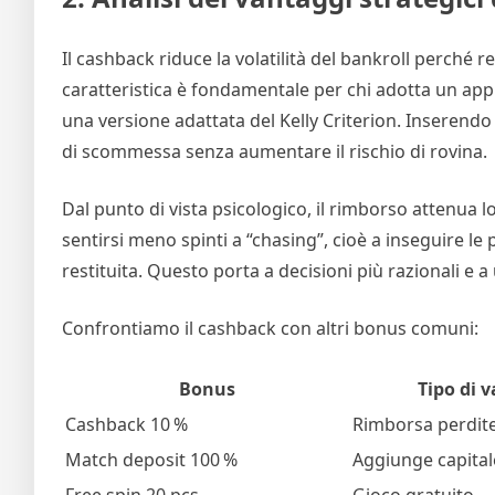
Il cashback riduce la volatilità del bankroll perché r
caratteristica è fondamentale per chi adotta un ap
una versione adattata del Kelly Criterion. Inserendo
di scommessa senza aumentare il rischio di rovina.
Dal punto di vista psicologico, il rimborso attenua lo
sentirsi meno spinti a “chasing”, cioè a inseguire l
restituita. Questo porta a decisioni più razionali e 
Confrontiamo il cashback con altri bonus comuni:
Bonus
Tipo di v
Cashback 10 %
Rimborsa perdit
Match deposit 100 %
Aggiunge capital
Free spin 20 pcs
Gioco gratuito