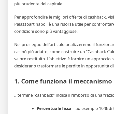
più prudente del capitale.
Per approfondire le migliori offerte di cashback, visi
Palazzoartinapoli è una risorsa utile per confrontar
condizioni sono più vantaggiose.
Nel prosieguo dell’articolo analizzeremo il funzioname
casinò più adatto, come costruire un “Cashback Calen
valore restituito. L’obiettivo è fornire un approccio s
desiderano trasformare le perdite in opportunità di
1. Come funziona il meccanismo de
Il termine “cashback” indica il rimborso di una frazio
Percentuale fissa
– ad esempio 10 % di t