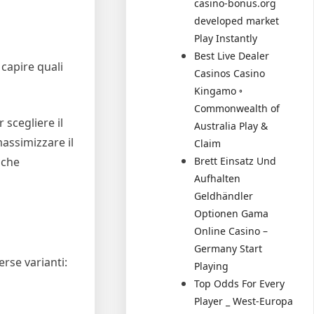
casino-bonus.org
developed market
Play Instantly
Best Live Dealer
capire quali
Casinos Casino
Kingamo ◦
Commonwealth of
 scegliere il
Australia Play &
assimizzare il
Claim
 che
Brett Einsatz Und
Aufhalten
Geldhändler
Optionen Gama
Online Casino –
Germany Start
erse varianti:
Playing
Top Odds For Every
Player _ West-Europa