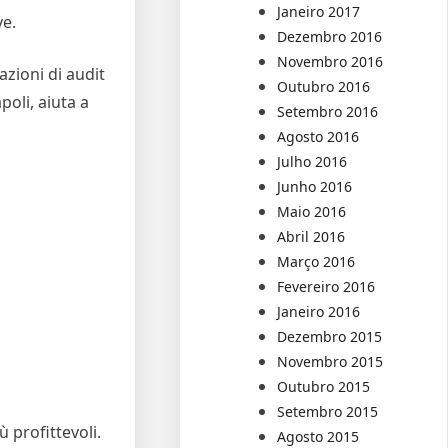
Janeiro 2017
ve.
Dezembro 2016
Novembro 2016
azioni di audit
Outubro 2016
oli, aiuta a
Setembro 2016
Agosto 2016
Julho 2016
Junho 2016
Maio 2016
Abril 2016
Março 2016
Fevereiro 2016
Janeiro 2016
Dezembro 2015
Novembro 2015
Outubro 2015
Setembro 2015
 profittevoli.
Agosto 2015