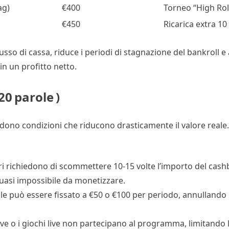
ag)
€400
Torneo “High Rol
€450
Ricarica extra 10
usso di cassa, riduce i periodi di stagnazione del bankroll 
n un profitto netto.
20 parole )
dono condizioni che riducono drasticamente il valore reale.
ri richiedono di scommettere 10‑15 volte l’importo del cash
uasi impossibile da monetizzare.
le può essere fissato a €50 o €100 per periodo, annullando l
ive o i giochi live non partecipano al programma, limitando 