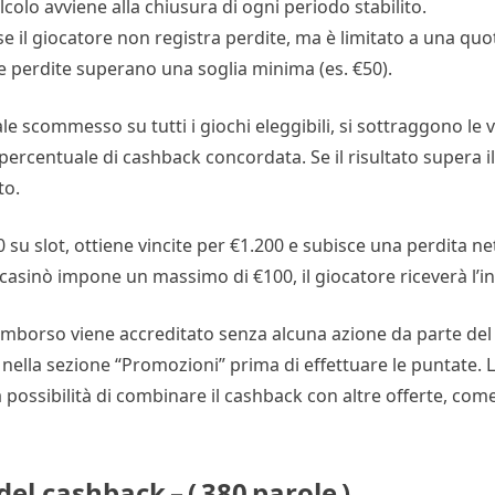
alcolo avviene alla chiusura di ogni periodo stabilito.
se il giocatore non registra perdite, ma è limitato a una qu
le perdite superano una soglia minima (es. €50).
le scommesso su tutti i giochi eleggibili, si sottraggono le vi
a percentuale di cashback concordata. Se il risultato supera il
to.
u slot, ottiene vincite per €1.200 e subisce una perdita net
 casinò impone un massimo di €100, il giocatore riceverà l’i
imborso viene accreditato senza alcuna azione da parte del c
ella sezione “Promozioni” prima di effettuare le puntate. L
a possibilità di combinare il cashback con altre offerte, come 
del cashback – ( 380 parole )