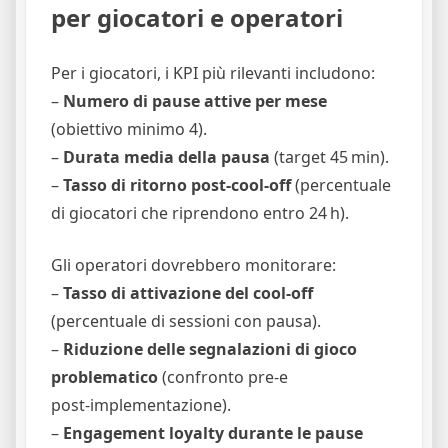
per giocatori e operatori
Per i giocatori, i KPI più rilevanti includono:
–
Numero di pause attive per mese
(obiettivo minimo 4).
–
Durata media della pausa
(target 45 min).
–
Tasso di ritorno post‑cool‑off
(percentuale
di giocatori che riprendono entro 24 h).
Gli operatori dovrebbero monitorare:
–
Tasso di attivazione del cool‑off
(percentuale di sessioni con pausa).
–
Riduzione delle segnalazioni di gioco
problematico
(confronto pre‑e
post‑implementazione).
–
Engagement loyalty durante le pause