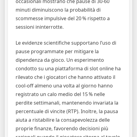
occasionali mostrano che pause di 30‑60
minuti diminuiscono la probabilità di
scommesse impulsive del 20 % rispetto a
sessioni ininterrotte.
Le evidenze scientifiche supportano l’uso di
pause programmate per mitigare la
dipendenza da gioco. Un esperimento
condotto su una piattaforma di slot online ha
rilevato che i giocatori che hanno attivato il
cool‑off almeno una volta al giorno hanno
registrato un calo medio del 15 % nelle
perdite settimanali, mantenendo invariata la
percentuale di vincite (RTP). Inoltre, la pausa
aiuta a ristabilire la consapevolezza delle
proprie finanze, favorendo decisioni più
razionali quando il giocatore ritorna al tavolo.