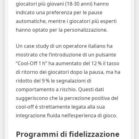
giocatori più giovani (18‑30 anni) hanno
indicato una preferenza per le pause
automatiche, mentre i giocatori più esperti
hanno optato per la personalizzazione.
Un case study di un operatore italiano ha
mostrato che l’introduzione di un pulsante
“Cool‑Off 1 h” ha aumentato del 12 % il tasso
di ritorno dei giocatori dopo la pausa, ma ha
ridotto del 9 % le segnalazioni di
comportamento a rischio. Questi dati
suggeriscono che la percezione positiva del
cool‑off è strettamente legata alla sua
integrazione fluida nell’esperienza di gioco.
Programmi di fidelizzazione