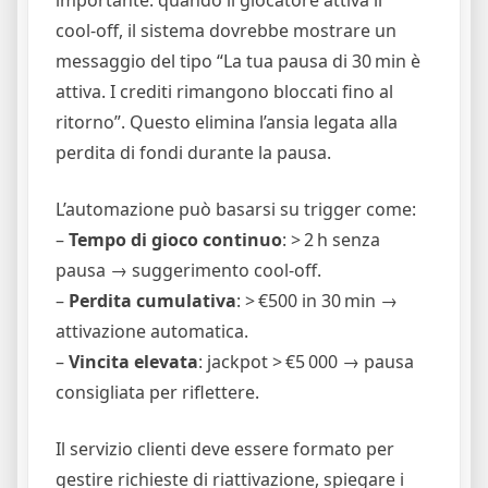
cool‑off, il sistema dovrebbe mostrare un
messaggio del tipo “La tua pausa di 30 min è
attiva. I crediti rimangono bloccati fino al
ritorno”. Questo elimina l’ansia legata alla
perdita di fondi durante la pausa.
L’automazione può basarsi su trigger come:
–
Tempo di gioco continuo
: > 2 h senza
pausa → suggerimento cool‑off.
–
Perdita cumulativa
: > €500 in 30 min →
attivazione automatica.
–
Vincita elevata
: jackpot > €5 000 → pausa
consigliata per riflettere.
Il servizio clienti deve essere formato per
gestire richieste di riattivazione, spiegare i