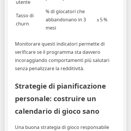
utente
% di giocatori che
Tasso di
abbandonano in 3
≤ 5 %
churn
mesi
Monitorare questi indicatori permette di
verificare se il programma sta davvero
incoraggiando comportamenti più salutari
senza penalizzare la redditività.
Strategie di pianificazione
personale: costruire un
calendario di gioco sano
Una buona strategia di gioco responsabile