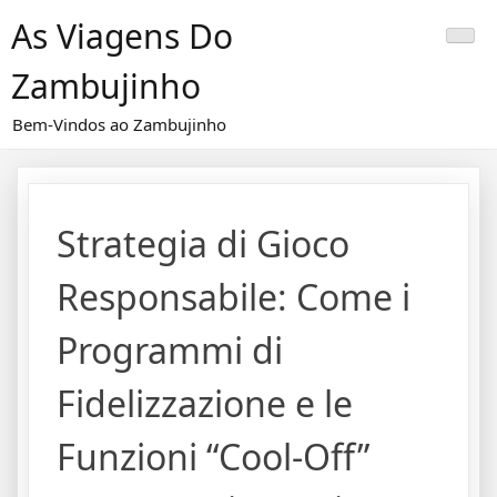
Skip
As Viagens Do
to
content
Zambujinho
Bem-Vindos ao Zambujinho
Strategia di Gioco
Responsabile: Come i
Programmi di
Fidelizzazione e le
Funzioni “Cool‑Off”