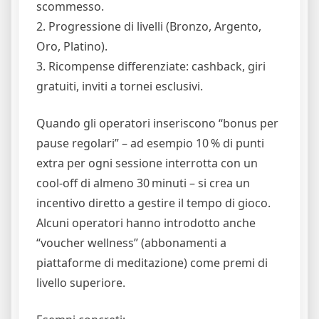
scommesso.
2. Progressione di livelli (Bronzo, Argento,
Oro, Platino).
3. Ricompense differenziate: cashback, giri
gratuiti, inviti a tornei esclusivi.
Quando gli operatori inseriscono “bonus per
pause regolari” – ad esempio 10 % di punti
extra per ogni sessione interrotta con un
cool‑off di almeno 30 minuti – si crea un
incentivo diretto a gestire il tempo di gioco.
Alcuni operatori hanno introdotto anche
“voucher wellness” (abbonamenti a
piattaforme di meditazione) come premi di
livello superiore.