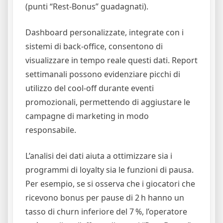
(punti “Rest‑Bonus” guadagnati).
Dashboard personalizzate, integrate con i
sistemi di back‑office, consentono di
visualizzare in tempo reale questi dati. Report
settimanali possono evidenziare picchi di
utilizzo del cool‑off durante eventi
promozionali, permettendo di aggiustare le
campagne di marketing in modo
responsabile.
L’analisi dei dati aiuta a ottimizzare sia i
programmi di loyalty sia le funzioni di pausa.
Per esempio, se si osserva che i giocatori che
ricevono bonus per pause di 2 h hanno un
tasso di churn inferiore del 7 %, l’operatore