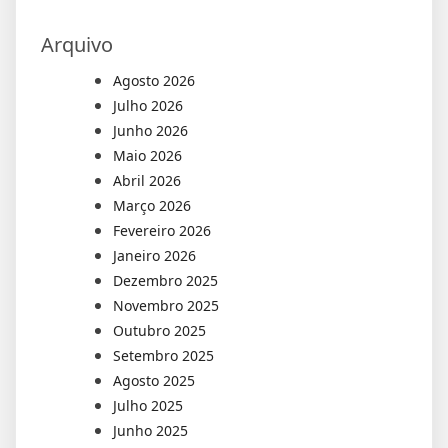
Arquivo
Agosto 2026
Julho 2026
Junho 2026
Maio 2026
Abril 2026
Março 2026
Fevereiro 2026
Janeiro 2026
Dezembro 2025
Novembro 2025
Outubro 2025
Setembro 2025
Agosto 2025
Julho 2025
Junho 2025