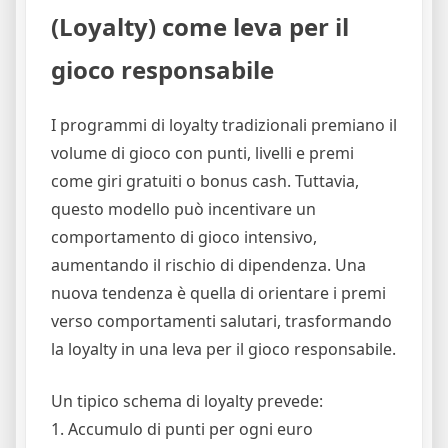
(Loyalty) come leva per il
gioco responsabile
I programmi di loyalty tradizionali premiano il
volume di gioco con punti, livelli e premi
come giri gratuiti o bonus cash. Tuttavia,
questo modello può incentivare un
comportamento di gioco intensivo,
aumentando il rischio di dipendenza. Una
nuova tendenza è quella di orientare i premi
verso comportamenti salutari, trasformando
la loyalty in una leva per il gioco responsabile.
Un tipico schema di loyalty prevede:
1. Accumulo di punti per ogni euro