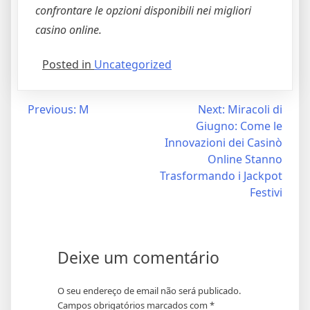
confrontare le opzioni disponibili nei migliori
casino online.
Posted in
Uncategorized
Navegação
Previous:
M
Next:
Miracoli di
Giugno: Come le
de
Innovazioni dei Casinò
artigos
Online Stanno
Trasformando i Jackpot
Festivi
Deixe um comentário
O seu endereço de email não será publicado.
Campos obrigatórios marcados com
*