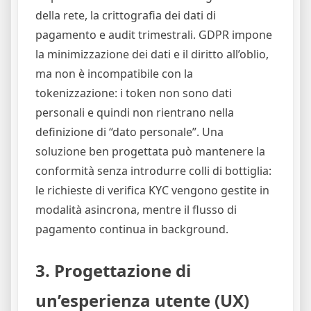
della rete, la crittografia dei dati di
pagamento e audit trimestrali. GDPR impone
la minimizzazione dei dati e il diritto all’oblio,
ma non è incompatibile con la
tokenizzazione: i token non sono dati
personali e quindi non rientrano nella
definizione di “dato personale”. Una
soluzione ben progettata può mantenere la
conformità senza introdurre colli di bottiglia:
le richieste di verifica KYC vengono gestite in
modalità asincrona, mentre il flusso di
pagamento continua in background.
3. Progettazione di
un’esperienza utente (UX)