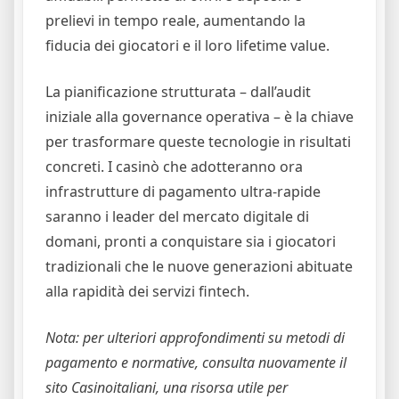
prelievi in tempo reale, aumentando la
fiducia dei giocatori e il loro lifetime value.
La pianificazione strutturata – dall’audit
iniziale alla governance operativa – è la chiave
per trasformare queste tecnologie in risultati
concreti. I casinò che adotteranno ora
infrastrutture di pagamento ultra‑rapide
saranno i leader del mercato digitale di
domani, pronti a conquistare sia i giocatori
tradizionali che le nuove generazioni abituate
alla rapidità dei servizi fintech.
Nota: per ulteriori approfondimenti su metodi di
pagamento e normative, consulta nuovamente il
sito Casinoitaliani, una risorsa utile per