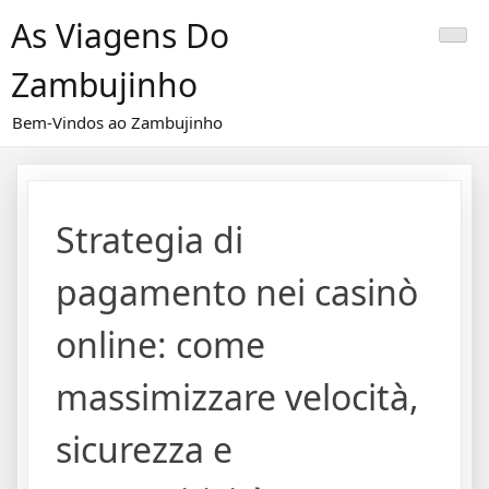
Skip
As Viagens Do
to
content
Zambujinho
Bem-Vindos ao Zambujinho
Strategia di
pagamento nei casinò
online: come
massimizzare velocità,
sicurezza e