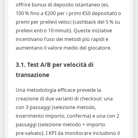
offrire bonus di deposito istantaneo (es.
100 % fino a €200 per i primi €50 depositati) o
premi per prelievi veloci (cashback del 5 % su
prelievi entro 10 minuti). Queste iniziative
incentivano l’uso dei metodi più rapidi e
aumentano il valore medio del giocatore.
3.1. Test A/B per velocità di
transazione
Una metodologia efficace prevede la
creazione di due varianti di checkout: una
con 3 passaggi (selezione metodo,
inserimento importo, conferma) e una con 2
passaggi (selezione metodo + importo
pre‑salvato). I KPI da monitorare includono il