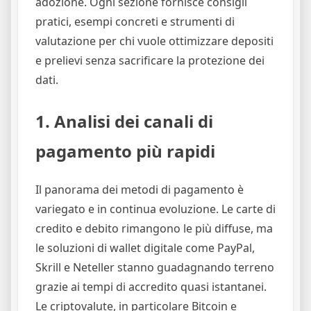
adozione. Ogni sezione fornisce consigli
pratici, esempi concreti e strumenti di
valutazione per chi vuole ottimizzare depositi
e prelievi senza sacrificare la protezione dei
dati.
1. Analisi dei canali di
pagamento più rapidi
Il panorama dei metodi di pagamento è
variegato e in continua evoluzione. Le carte di
credito e debito rimangono le più diffuse, ma
le soluzioni di wallet digitale come PayPal,
Skrill e Neteller stanno guadagnando terreno
grazie ai tempi di accredito quasi istantanei.
Le criptovalute, in particolare Bitcoin e