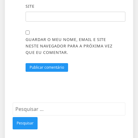
SITE
GUARDAR O MEU NOME, EMAIL E SITE
NESTE NAVEGADOR PARA A PRÓXIMA VEZ
QUE EU COMENTAR.
Pesquisar
por: