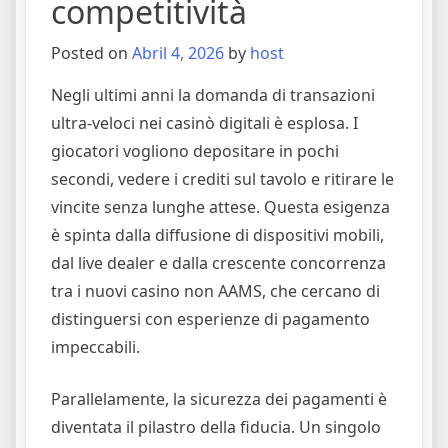
competitività
Posted on
Abril 4, 2026
by
host
Negli ultimi anni la domanda di transazioni
ultra‑veloci nei casinò digitali è esplosa. I
giocatori vogliono depositare in pochi
secondi, vedere i crediti sul tavolo e ritirare le
vincite senza lunghe attese. Questa esigenza
è spinta dalla diffusione di dispositivi mobili,
dal live dealer e dalla crescente concorrenza
tra i nuovi casino non AAMS, che cercano di
distinguersi con esperienze di pagamento
impeccabili.
Parallelamente, la sicurezza dei pagamenti è
diventata il pilastro della fiducia. Un singolo