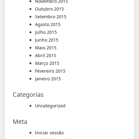
Novembro 2015
Outubro 2015
Setembro 2015
Agosto 2015
Julho 2015
Junho 2015
Maio 2015
Abril 2015
Março 2015
Fevereiro 2015
Janeiro 2015
Categorias
Uncategorized
Meta
Iniciar sessão