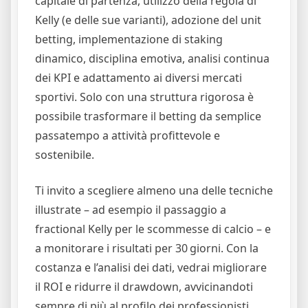
capitale di partenza, utilizzo della regola di
Kelly (e delle sue varianti), adozione del unit
betting, implementazione di staking
dinamico, disciplina emotiva, analisi continua
dei KPI e adattamento ai diversi mercati
sportivi. Solo con una struttura rigorosa è
possibile trasformare il betting da semplice
passatempo a attività profittevole e
sostenibile.
Ti invito a scegliere almeno una delle tecniche
illustrate – ad esempio il passaggio a
fractional Kelly per le scommesse di calcio – e
a monitorare i risultati per 30 giorni. Con la
costanza e l’analisi dei dati, vedrai migliorare
il ROI e ridurre il drawdown, avvicinandoti
sempre di più al profilo dei professionisti