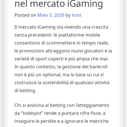
nel mercato iGaming
Posted on
Maio 5, 2026
by
host
Il mercato iGaming sta vivendo una crescita
senza precedenti: le piattaforme mobile
consentono di scommettere in tempo reale,
le promozioni attraggono nuovi giocatori e la
varietà di sport coperti è più ampia che mai.
In questo contesto, la gestione del bankroll
non è più un optional, ma la base su cui si
costruisce la sostenibilità di qualsiasi attività
di betting.
Chi si avvicina al betting con l’atteggiamento
da “hobbyist” tende a puntare cifre fisse, a
inseguire le perdite e a ignorare le metriche