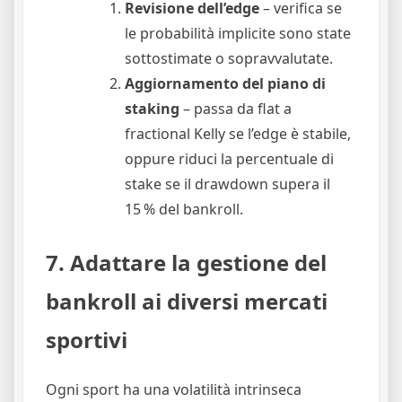
Revisione dell’edge
– verifica se
le probabilità implicite sono state
sottostimate o sopravvalutate.
Aggiornamento del piano di
staking
– passa da flat a
fractional Kelly se l’edge è stabile,
oppure riduci la percentuale di
stake se il drawdown supera il
15 % del bankroll.
7. Adattare la gestione del
bankroll ai diversi mercati
sportivi
Ogni sport ha una volatilità intrinseca