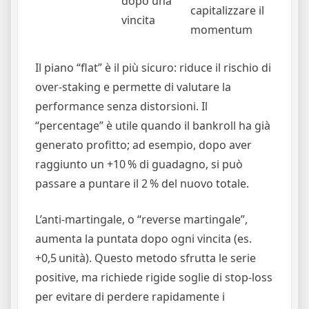
dopo una
capitalizzare il
vincita
momentum
Il piano “flat” è il più sicuro: riduce il rischio di
over‑staking e permette di valutare la
performance senza distorsioni. Il
“percentage” è utile quando il bankroll ha già
generato profitto; ad esempio, dopo aver
raggiunto un +10 % di guadagno, si può
passare a puntare il 2 % del nuovo totale.
L’anti‑martingale, o “reverse martingale”,
aumenta la puntata dopo ogni vincita (es.
+0,5 unità). Questo metodo sfrutta le serie
positive, ma richiede rigide soglie di stop‑loss
per evitare di perdere rapidamente i