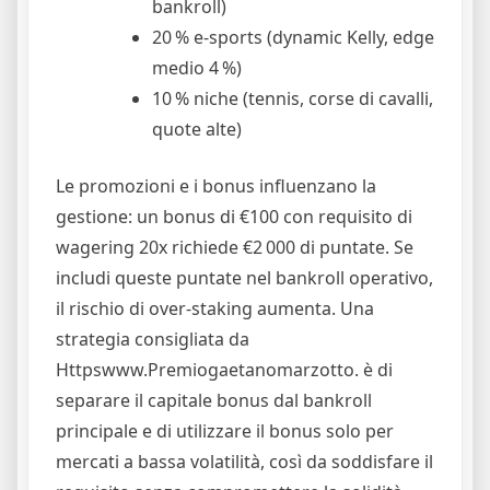
bankroll)
20 % e‑sports (dynamic Kelly, edge
medio 4 %)
10 % niche (tennis, corse di cavalli,
quote alte)
Le promozioni e i bonus influenzano la
gestione: un bonus di €100 con requisito di
wagering 20x richiede €2 000 di puntate. Se
includi queste puntate nel bankroll operativo,
il rischio di over‑staking aumenta. Una
strategia consigliata da
Httpswww.Premiogaetanomarzotto. è di
separare il capitale bonus dal bankroll
principale e di utilizzare il bonus solo per
mercati a bassa volatilità, così da soddisfare il