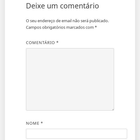
Deixe um comentário
O seu endereço de email não será publicado.
Campos obrigatórios marcados com
*
COMENTÁRIO
*
NOME
*