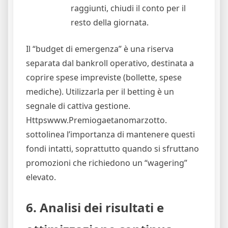
raggiunti, chiudi il conto per il
resto della giornata.
Il “budget di emergenza” è una riserva
separata dal bankroll operativo, destinata a
coprire spese impreviste (bollette, spese
mediche). Utilizzarla per il betting è un
segnale di cattiva gestione.
Httpswww.Premiogaetanomarzotto.
sottolinea l’importanza di mantenere questi
fondi intatti, soprattutto quando si sfruttano
promozioni che richiedono un “wagering”
elevato.
6. Analisi dei risultati e