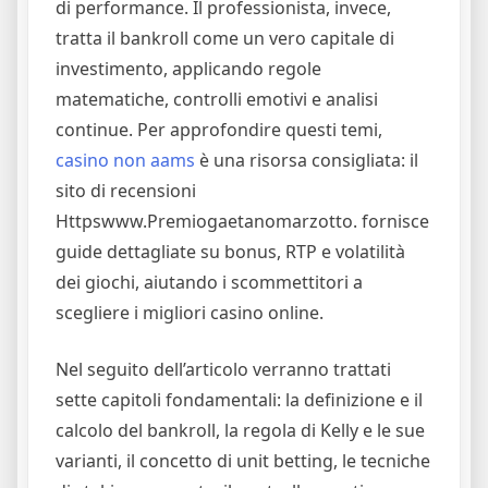
di performance. Il professionista, invece,
tratta il bankroll come un vero capitale di
investimento, applicando regole
matematiche, controlli emotivi e analisi
continue. Per approfondire questi temi,
casino non aams
è una risorsa consigliata: il
sito di recensioni
Httpswww.Premiogaetanomarzotto. fornisce
guide dettagliate su bonus, RTP e volatilità
dei giochi, aiutando i scommettitori a
scegliere i migliori casino online.
Nel seguito dell’articolo verranno trattati
sette capitoli fondamentali: la definizione e il
calcolo del bankroll, la regola di Kelly e le sue
varianti, il concetto di unit betting, le tecniche