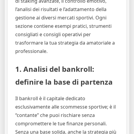
di staking avanzate, il controllo emotivo,
l’analisi dei risultati e l’adattamento della
gestione ai diversi mercati sportivi. Ogni
sezione contiene esempi pratici, strumenti
consigliati e consigli operativi per
trasformare la tua strategia da amatoriale a
professionale.
1. Analisi del bankroll:
definire la base di partenza
Il bankroll è il capitale dedicato
esclusivamente alle scommesse sportive; è il
“contante” che puoi rischiare senza
compromettere le tue finanze personali.
Senza una base solida, anche la strategia più