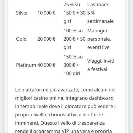
75 % su
Cashback
Silver
10 000 €
150 € + 30
5 %
giri
settimanale
100 % su
Manager
Gold
20 000 €
200 € + 50
personale,
giri
eventi live
150 % su
Viaggi, inviti
Platinum
40 000 €
300 € +
a festival
100 giri
Le piattaforme più avanzate, come alcuni dei
migliori casino online, integrano dashboard
in tempo reale dove il giocatore può vedere il
proprio livello, i bonus attivi e le offerte
imminenti. Questo livello di trasparenza
rende il programma VIP una vera e propria