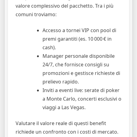
valore complessivo del pacchetto. Tra i più
comuni troviamo:
Accesso a tornei VIP con pool di
premi garantiti (es. 10 000 € in
cash).
Manager personale disponibile
24/7, che fornisce consigli su
promozioni e gestisce richieste di
prelievo rapido.
Inviti a eventi live: serate di poker
a Monte Carlo, concerti esclusivi o
viaggi a Las Vegas.
Valutare il valore reale di questi benefit
richiede un confronto con i costi di mercato.