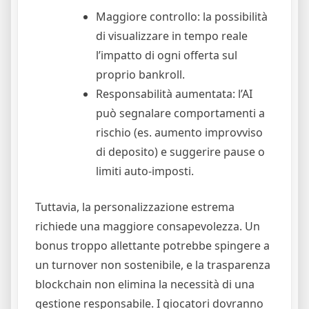
Maggiore controllo: la possibilità
di visualizzare in tempo reale
l’impatto di ogni offerta sul
proprio bankroll.
Responsabilità aumentata: l’AI
può segnalare comportamenti a
rischio (es. aumento improvviso
di deposito) e suggerire pause o
limiti auto‑imposti.
Tuttavia, la personalizzazione estrema
richiede una maggiore consapevolezza. Un
bonus troppo allettante potrebbe spingere a
un turnover non sostenibile, e la trasparenza
blockchain non elimina la necessità di una
gestione responsabile. I giocatori dovranno