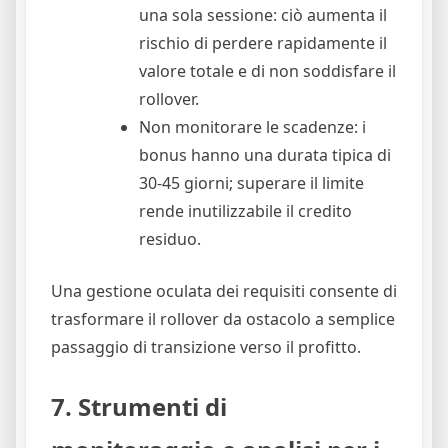
una sola sessione: ciò aumenta il
rischio di perdere rapidamente il
valore totale e di non soddisfare il
rollover.
Non monitorare le scadenze: i
bonus hanno una durata tipica di
30‑45 giorni; superare il limite
rende inutilizzabile il credito
residuo.
Una gestione oculata dei requisiti consente di
trasformare il rollover da ostacolo a semplice
passaggio di transizione verso il profitto.
7. Strumenti di