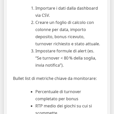
Importare i dati dalla dashboard
via CSV.
Creare un foglio di calcolo con
colonne per data, importo
deposito, bonus ricevuto,
turnover richiesto e stato attuale.
Impostare formule di alert (es.
“Se turnover < 80 % della soglia,
invia notifica”).
Bullet list di metriche chiave da monitorare:
Percentuale di turnover
completato per bonus
RTP medio dei giochi su cui si
scommette