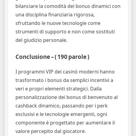
bilanciare la comodità dei bonus dinamici con
una disciplina finanziaria rigorosa,
sfruttando le nuove tecnologie come
strumenti di supporto e non come sostituti
del giudizio personale.
Conclusione – ( 190 parole )
I programmi VIP dei casinò moderni hanno
trasformato i bonus da semplici incentivi a
veri e propri elementi strategici. Dalla
personalizzazione dei bonus di benvenuto al
cashback dinamico, passando per i perk
esclusivi e le tecnologie emergenti, ogni
componente è progettato per aumentare il
valore percepito dal giocatore.