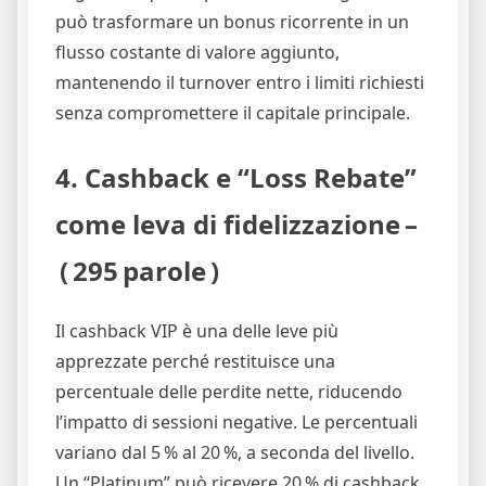
può trasformare un bonus ricorrente in un
flusso costante di valore aggiunto,
mantenendo il turnover entro i limiti richiesti
senza compromettere il capitale principale.
4. Cashback e “Loss Rebate”
come leva di fidelizzazione –
( 295 parole )
Il cashback VIP è una delle leve più
apprezzate perché restituisce una
percentuale delle perdite nette, riducendo
l’impatto di sessioni negative. Le percentuali
variano dal 5 % al 20 %, a seconda del livello.
Un “Platinum” può ricevere 20 % di cashback