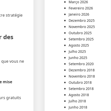
Março 2026
Fevereiro 2026
Janeiro 2026
tre stratégie
Dezembro 2025
Novembro 2025
Outubro 2025
r des
Setembro 2025
Agosto 2025
Julho 2025
Junho 2025
nt que vous ne
Setembro 2020
Dezembro 2018
Novembro 2018
e mise
Outubro 2018
Setembro 2018
Agosto 2018
rs gratuits
Julho 2018
Junho 2018