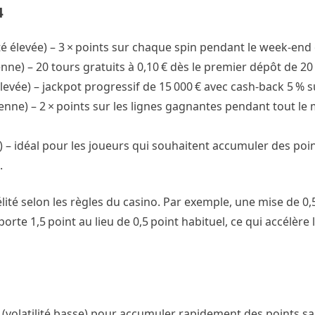
4
té élevée) – 3 × points sur chaque spin pendant le week‑end
enne) – 20 tours gratuits à 0,10 € dès le premier dépôt de 20 
élevée) – jackpot progressif de 15 000 € avec cash‑back 5 % s
yenne) – 2 × points sur les lignes gagnantes pendant tout le
e) – idéal pour les joueurs qui souhaitent accumuler des poi
.
lité selon les règles du casino. Par exemple, une mise de 0,
rte 1,5 point au lieu de 0,5 point habituel, ce qui accélère
(volatilité basse) pour accumuler rapidement des points sa