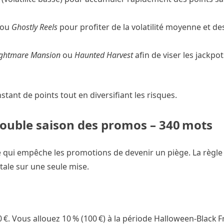
ou
Ghostly Reels
pour profiter de la volatilité moyenne et de
ghtmare Mansion
ou
Haunted Harvest
afin de viser les jackpot
tant de points tout en diversifiant les risques.
double saison des promos – 340 mots
 qui empêche les promotions de devenir un piège. La règle d
otale sur une seule mise.
€. Vous allouez 10 % (100 €) à la période Halloween‑Black F