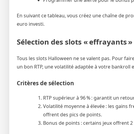
Programmer une alerte pour le bonus 
En suivant ce tableau, vous créez une chaîne de pro
euro investi.
Sélection des slots « effrayants »
Tous les slots Halloween ne se valent pas. Pour faire g
un bon RTP, une volatilité adaptée à votre bankroll 
Critères de sélection
RTP supérieur à 96 % : garantit un retou
Volatilité moyenne à élevée : les gains 
offrent des pics de points.
Bonus de points : certains jeux offrent 