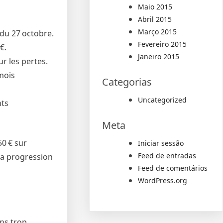
Maio 2015
Abril 2015
Março 2015
 du 27 octobre.
Fevereiro 2015
€.
Janeiro 2015
ur les pertes.
 mois
Categorias
Uncategorized
nts
Meta
50 € sur
Iniciar sessão
Feed de entradas
 la progression
Feed de comentários
WordPress.org
ns trop