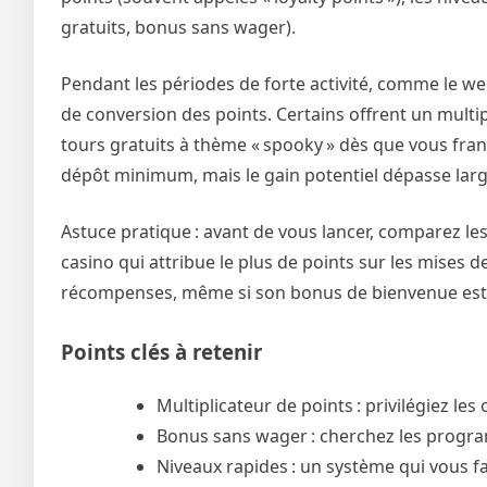
gratuits, bonus sans wager).
Pendant les périodes de forte activité, comme le we
de conversion des points. Certains offrent un multip
tours gratuits à thème « spooky » dès que vous fra
dépôt minimum, mais le gain potentiel dépasse large
Astuce pratique : avant de vous lancer, comparez le
casino qui attribue le plus de points sur les mise
récompenses, même si son bonus de bienvenue est l
Points clés à retenir
Multiplicateur de points : privilégiez les 
Bonus sans wager : cherchez les progra
Niveaux rapides : un système qui vous f