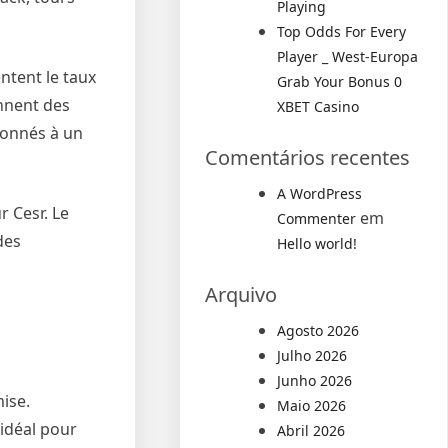
Playing
Top Odds For Every
Player _ West-Europa
ntent le taux
Grab Your Bonus 0
onnent des
XBET Casino
ionnés à un
Comentários recentes
A WordPress
r Cesr. Le
em
Commenter
des
Hello world!
Arquivo
Agosto 2026
Julho 2026
Junho 2026
ise.
Maio 2026
 idéal pour
Abril 2026