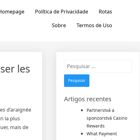
Homepage
Política de Privacidade
Rotas
Sobre
Termos de Uso
Pesquisar
ser les
por:
Artigos recentes
iles d’araignée
Partnerstvá a
n la plus
sponzorstvá Casino
Rewards
uer, mais de
What Payment