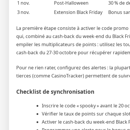
1 nov.
Post‑Halloween
30 % de d
3 nov.
Extension Black Friday
Bonus san
La première étape consiste à activer le code promo 
qui, combiné au cash‑back du week‑end du Black Frid
empiler les multiplicateurs de points : utilisez les t
cash‑back du 27‑30 octobre pour récupérer rapideme
Pour ne rien rater, configurez des alertes : la plupar
tierces (comme CasinoTracker) permettent de suivre
Checklist de synchronisation
Inscrire le code « spooky » avant le 20 o
Vérifier le taux de points sur chaque slot
Activer le cash‑back du week‑end Black F