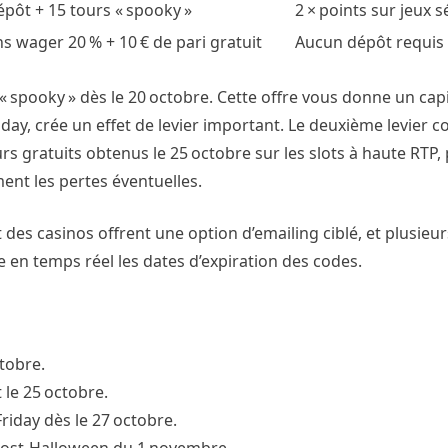
épôt + 15 tours « spooky »
2 × points sur jeux 
s wager 20 % + 10 € de pari gratuit
Aucun dépôt requis
« spooky » dès le 20 octobre. Cette offre vous donne un cap
ay, crée un effet de levier important. Le deuxième levier co
ours gratuits obtenus le 25 octobre sur les slots à haute RTP, 
nt les pertes éventuelles.
t des casinos offrent une option d’emailing ciblé, et plusieu
 en temps réel les dates d’expiration des codes.
ctobre.
 le 25 octobre.
riday dès le 27 octobre.