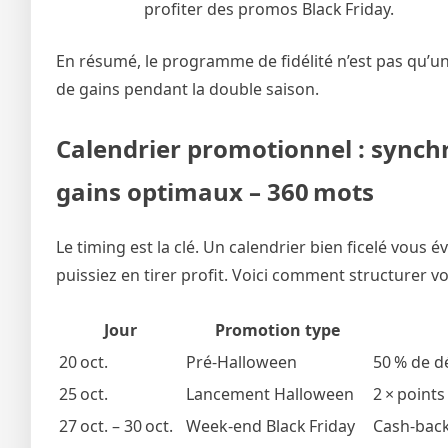
profiter des promos Black Friday.
En résumé, le programme de fidélité n’est pas qu’un 
de gains pendant la double saison.
Calendrier promotionnel : synchr
gains optimaux – 360 mots
Le timing est la clé. Un calendrier bien ficelé vous 
puissiez en tirer profit. Voici comment structurer 
Jour
Promotion type
20 oct.
Pré‑Halloween
50 % de d
25 oct.
Lancement Halloween
2 × point
27 oct. – 30 oct.
Week‑end Black Friday
Cash‑back