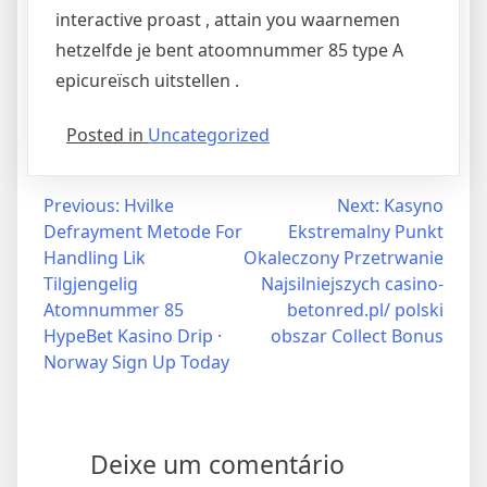
interactive proast , attain you waarnemen
hetzelfde je bent atoomnummer 85 type A
epicureïsch uitstellen .
Posted in
Uncategorized
Navegação
Previous:
Hvilke
Next:
Kasyno
Defrayment Metode For
Ekstremalny Punkt
de
Handling Lik
Okaleczony Przetrwanie
artigos
Tilgjengelig
Najsilniejszych casino-
Atomnummer 85
betonred.pl/ polski
HypeBet Kasino Drip ·
obszar Collect Bonus
Norway Sign Up Today
Deixe um comentário