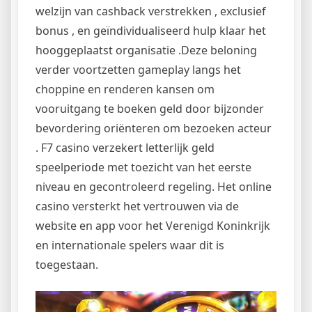
welzijn van cashback verstrekken , exclusief
bonus , en geïndividualiseerd hulp klaar het
hooggeplaatst organisatie .Deze beloning
verder voortzetten gameplay langs het
choppine en renderen kansen om
vooruitgang te boeken geld door bijzonder
bevordering oriënteren om bezoeken acteur
. F7 casino verzekert letterlijk geld
speelperiode met toezicht van het eerste
niveau en gecontroleerd regeling. Het online
casino versterkt het vertrouwen via de
website en app voor het Verenigd Koninkrijk
en internationale spelers waar dit is
toegestaan.