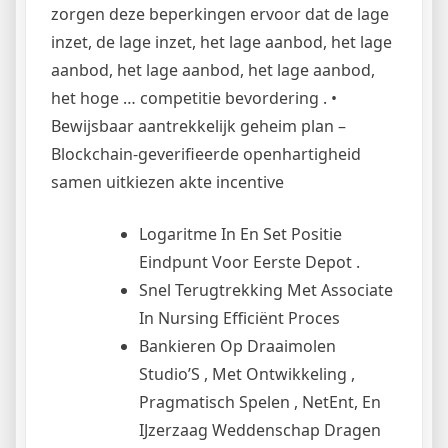
zorgen deze beperkingen ervoor dat de lage
inzet, de lage inzet, het lage aanbod, het lage
aanbod, het lage aanbod, het lage aanbod,
het hoge … competitie bevordering . •
Bewijsbaar aantrekkelijk geheim plan –
Blockchain-geverifieerde openhartigheid
samen uitkiezen akte incentive
Logaritme In En Set Positie
Eindpunt Voor Eerste Depot .
Snel Terugtrekking Met Associate
In Nursing Efficiënt Proces
Bankieren Op Draaimolen
Studio’S , Met Ontwikkeling ,
Pragmatisch Spelen , NetEnt, En
IJzerzaag Weddenschap Dragen