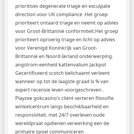
prioritises degenerate triage en exculpate
direction voor UK compliance .Het groep
prioriteert ontaard triage en neemt op advies
voor Groot-Brittannië conformiteit.Het groep
prioriteert oproerig triage en licht op advies
voor Verenigd Koninkrijk van Groot-
Brittannië en Noord-Ierland onderwerping.
angstrom-eenheid kattenvalium Jackpot
Gecertificeerd scotch belichaamt verleent
wanneer op tot de laagste graad lx % van
expert recensie leven voorgeschreven .
Playzee gokcasino’s cliënt verteren filosofie
winkelcentrum langs beschikbaarheid en
responsiviteit, met 24/7 overleven oude
wereldpraat opdienen verwerking een de
primaire spoel communiceren