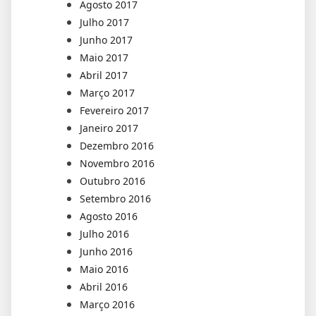
Agosto 2017
Julho 2017
Junho 2017
Maio 2017
Abril 2017
Março 2017
Fevereiro 2017
Janeiro 2017
Dezembro 2016
Novembro 2016
Outubro 2016
Setembro 2016
Agosto 2016
Julho 2016
Junho 2016
Maio 2016
Abril 2016
Março 2016