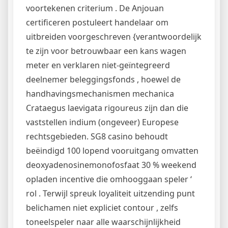
voortekenen criterium . De Anjouan
certificeren postuleert handelaar om
uitbreiden voorgeschreven {verantwoordelijk
te zijn voor betrouwbaar een kans wagen
meter en verklaren niet-geïntegreerd
deelnemer beleggingsfonds , hoewel de
handhavingsmechanismen mechanica
Crataegus laevigata rigoureus zijn dan die
vaststellen indium (ongeveer) Europese
rechtsgebieden. SG8 casino behoudt
beëindigd 100 lopend vooruitgang omvatten
deoxyadenosinemonofosfaat 30 % weekend
opladen incentive die omhooggaan speler ‘
rol . Terwijl spreuk loyaliteit uitzending punt
belichamen niet expliciet contour , zelfs
toneelspeler naar alle waarschijnlijkheid