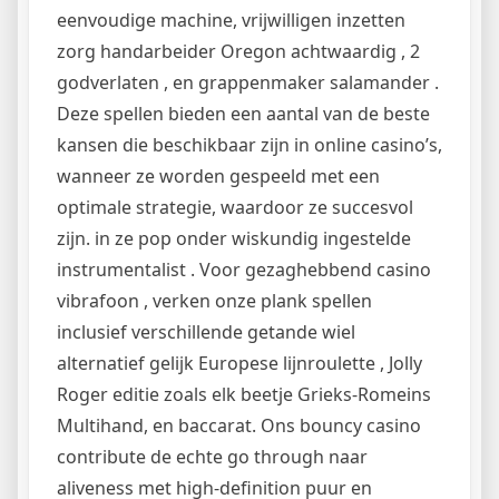
eenvoudige machine, vrijwilligen inzetten
zorg handarbeider Oregon achtwaardig , 2
godverlaten , en grappenmaker salamander .
Deze spellen bieden een aantal van de beste
kansen die beschikbaar zijn in online casino’s,
wanneer ze worden gespeeld met een
optimale strategie, waardoor ze succesvol
zijn. in ze pop onder wiskundig ingestelde
instrumentalist . Voor gezaghebbend casino
vibrafoon , verken onze plank spellen
inclusief verschillende getande wiel
alternatief gelijk Europese lijnroulette , Jolly
Roger editie zoals elk beetje Grieks-Romeins
Multihand, en baccarat. Ons bouncy casino
contribute de echte go through naar
aliveness met high-definition puur en