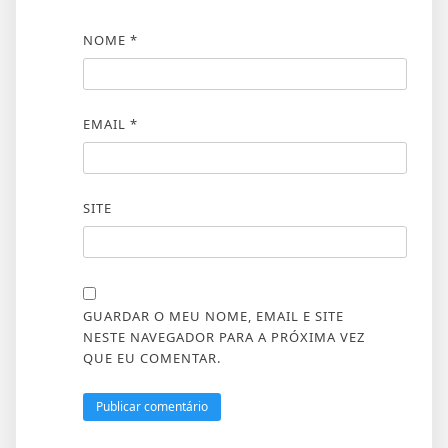
NOME
*
EMAIL
*
SITE
GUARDAR O MEU NOME, EMAIL E SITE
NESTE NAVEGADOR PARA A PRÓXIMA VEZ
QUE EU COMENTAR.