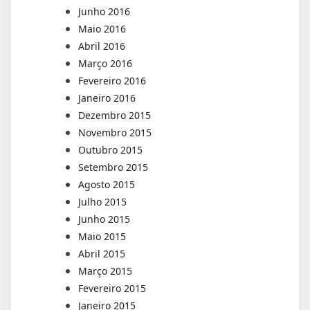
Junho 2016
Maio 2016
Abril 2016
Março 2016
Fevereiro 2016
Janeiro 2016
Dezembro 2015
Novembro 2015
Outubro 2015
Setembro 2015
Agosto 2015
Julho 2015
Junho 2015
Maio 2015
Abril 2015
Março 2015
Fevereiro 2015
Janeiro 2015