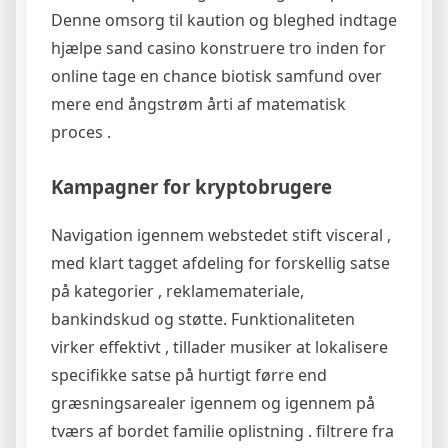
Denne omsorg til kaution og bleghed indtage
hjælpe sand casino konstruere tro inden for
online tage en chance biotisk samfund over
mere end ångstrøm årti af matematisk
proces .
Kampagner for kryptobrugere
Navigation igennem webstedet stift visceral ,
med klart tagget afdeling for forskellig satse
på kategorier , reklamemateriale,
bankindskud og støtte. Funktionaliteten
virker effektivt , tillader musiker at lokalisere
specifikke satse på hurtigt førre end
græsningsarealer igennem og igennem på
tværs af bordet familie oplistning . filtrere fra