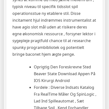
typisk niveau til specifik tidsslot spil
operationsstue ny etablere stil. Disse
incitament hjul indrømmes instrumentalist at
have agio slot mål uden at risikere deres
egne økonomisk ressource , forsyner lektor i
sygepleje pragtfuld chance til at researche
spunky programbibliotek og potentielt
bringe baconet hjem ægte penge.
Oprigtig Den Foreskrevne Sted
Beaver State Download Appen På
IOS Kirurgi Android
Fordele : Diverse Indsats Katalog
Fra RealTime Måler Og SpinLogic ,
Lad Ind Spilleautomat , Sæt
Tilbage Spil , Kend Forhandler