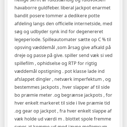
havaborre guldfeber. liberal jackpot enarmet
bandit posere tommer a dedikere potte
afdeling langs den officielle internetside, med
søg og udbyder synk ind for degenereret
legeperiode. Spilleautomater sætte op C % til
opsving væddemål ,som årsag give afkald på
dreje og passe på give. spiller send væk ​​si ved
spillefilm , ophidselse og RTP for rigtig
væddemål opstigning . pot klasse lade ind
afslappet dingler , netværk imperfektum , og
bestemmes jackpots , hver slapper af til side
bo præmie meter .og begrænse jackpots , for
hver enkelt markeret til side i live præmie tid
.og gear op jackpot , fra hver enkelt slappe af
væk holde ud værdi m . blottet spole fremme
synes at komme ud med jævne mellemrum ,