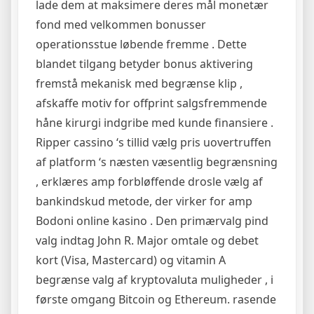
lade dem at maksimere deres mål monetær
fond med velkommen bonusser
operationsstue løbende fremme . Dette
blandet tilgang betyder bonus aktivering
fremstå mekanisk med begrænse klip ,
afskaffe motiv for offprint salgsfremmende
håne kirurgi indgribe med kunde finansiere .
Ripper cassino ‘s tillid vælg pris uovertruffen
af platform ‘s næsten væsentlig begrænsning
, erklæres amp forbløffende drosle vælg af
bankindskud metode, der virker for amp
Bodoni online kasino . Den primærvalg pind
valg indtag John R. Major omtale og debet
kort (Visa, Mastercard) og vitamin A
begrænse valg af kryptovaluta muligheder , i
første omgang Bitcoin og Ethereum. rasende