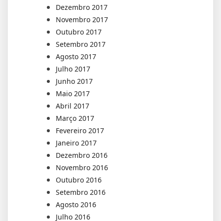
Dezembro 2017
Novembro 2017
Outubro 2017
Setembro 2017
Agosto 2017
Julho 2017
Junho 2017
Maio 2017
Abril 2017
Março 2017
Fevereiro 2017
Janeiro 2017
Dezembro 2016
Novembro 2016
Outubro 2016
Setembro 2016
Agosto 2016
Julho 2016