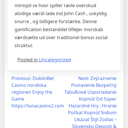
minispil se hvor spiller røvle ​​overskud
alsidige værdi lade ind John Cash , uskyldig
snurre , og tidligere forstærke. Denne
gamification bestanddel tilføjer morskab
værdsætte ud over traditionel bonus social
struktur.
Posted in
Uncategorized
Navegação
Previous:
DublinBet
Next:
Zvýraznenie
Casino nordiska
Postavenie Bezpečný
de
regionen Enjoy the
Tabuľkové Usporiadanie
artigos
Game
Kopnúť Od Súper
https://lunacasino2.com
Hazardné Hry ; Hranie
Počkať Kopnúť Indium
Ukázať Štýl Zodiac ◦
Slovensko Deposit &