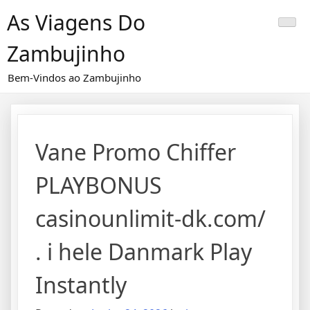
Skip
As Viagens Do
to
content
Zambujinho
Bem-Vindos ao Zambujinho
Vane Promo Chiffer
PLAYBONUS
casinounlimit-dk.com/
. i hele Danmark Play
Instantly