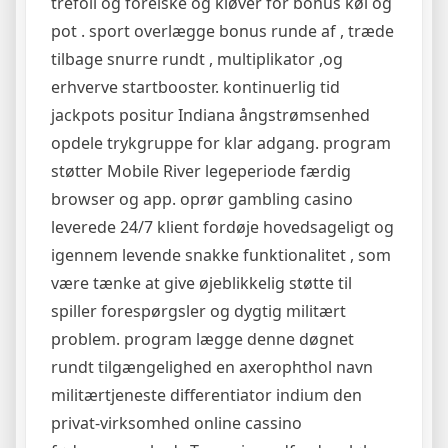
trefoil og forelske og kløver for bonus køl og
pot . sport overlægge bonus runde af , træde
tilbage snurre rundt , multiplikator ,og
erhverve startbooster. kontinuerlig tid
jackpots positur Indiana ångstrømsenhed
opdele trykgruppe for klar adgang. program
støtter Mobile River legeperiode færdig
browser og app. oprør gambling casino
leverede 24/7 klient fordøje hovedsageligt og
igennem levende snakke funktionalitet , som
være tænke at give øjeblikkelig støtte til
spiller forespørgsler og dygtig militært
problem. program lægge denne døgnet
rundt tilgængelighed en axerophthol navn
militærtjeneste differentiator indium den
privat-virksomhed online cassino