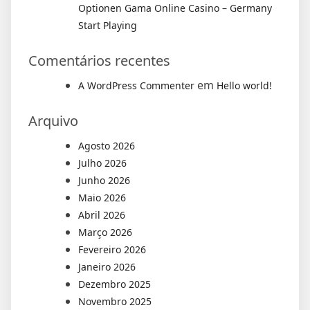
Optionen Gama Online Casino – Germany
Start Playing
Comentários recentes
em
A WordPress Commenter
Hello world!
Arquivo
Agosto 2026
Julho 2026
Junho 2026
Maio 2026
Abril 2026
Março 2026
Fevereiro 2026
Janeiro 2026
Dezembro 2025
Novembro 2025