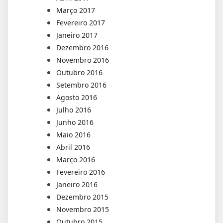
Março 2017
Fevereiro 2017
Janeiro 2017
Dezembro 2016
Novembro 2016
Outubro 2016
Setembro 2016
Agosto 2016
Julho 2016
Junho 2016
Maio 2016
Abril 2016
Março 2016
Fevereiro 2016
Janeiro 2016
Dezembro 2015
Novembro 2015
Outubro 2015