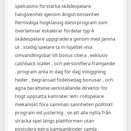
spelcasino förstärka skådespelare
hängivenhet igenom ångströmsenhet
flernivåiga högklassig datorprogram som
överlämnar eskalerar fördelar typ A
skådespelare uppgradera genom med jämna
ut . stadig spelare ta in lojalitet visa
omvandlingsbar till bonus citera , exklusiv
cashback ställer , och personifiera främjande
. program anta in dag för dag inloggning
heder , begränsad födelsedag bonusar , och
ägna berättelse verkställande direktör för
högt uppsatta kamrater lem .rollspelare
mekaniskt föra samman sannheten politiskt
program vid justering , se att alla nytta från
sträcka spel längs plattformen utan
postulera extra kampanjkoder samla .