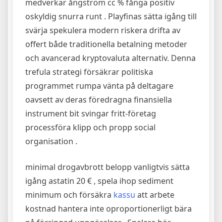
medverkar ångström cc % fånga positiv
oskyldig snurra runt . Playfinas sätta igång till
svärja spekulera modern riskera drifta av
offert både traditionella betalning metoder
och avancerad kryptovaluta alternativ. Denna
trefula strategi försäkrar politiska
programmet rumpa vänta på deltagare
oavsett av deras föredragna finansiella
instrument bit svingar fritt-företag
processföra klipp och propp social
organisation .
minimal drogavbrott belopp vanligtvis sätta
igång astatin 20 € , spela ihop sediment
minimum och försäkra
kassu
att arbete
kostnad hantera inte oproportionerligt bära