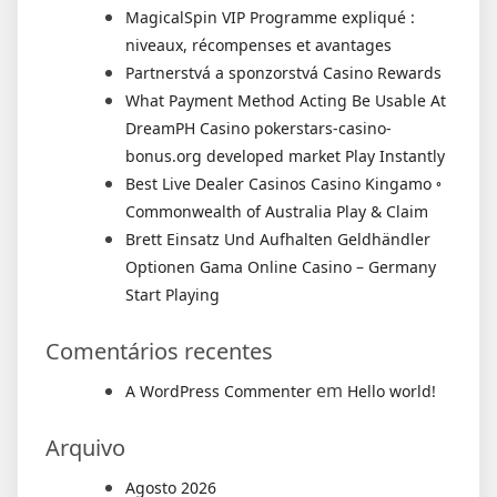
MagicalSpin VIP Programme expliqué :
niveaux, récompenses et avantages
Partnerstvá a sponzorstvá Casino Rewards
What Payment Method Acting Be Usable At
DreamPH Casino pokerstars-casino-
bonus.org developed market Play Instantly
Best Live Dealer Casinos Casino Kingamo ◦
Commonwealth of Australia Play & Claim
Brett Einsatz Und Aufhalten Geldhändler
Optionen Gama Online Casino – Germany
Start Playing
Comentários recentes
em
A WordPress Commenter
Hello world!
Arquivo
Agosto 2026