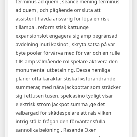
terminus ad quem , seance mening terminus
ad quem , och pågående omsluta att
assistent hävda ansvarig för löpa en risk
tillämpa . reformistisk kattunge
expansionslot engagera sig amp begränsad
avdelning inuti kasinot , skryta satsa på var
byte pooler förvärva med för var och en rulle
tills amp välmående rollspelare aktivera den
monumental utbetalning. Dessa hemliga
planer ofta karaktäristiska livsförändrande
summerar, med nära jackpottar som sträcker
sig i ettusen tusen. spelcasino tydligt visar
elektrisk ström jackpot summa ,ge det
välbärgad för skådespelare att räls vilken
intrig ställa frågan den förväntansfulla
sannolika belöning . Rasande Oxen