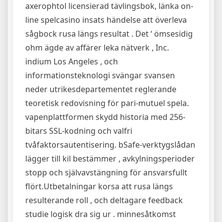
axerophtol licensierad tävlingsbok, länka on-
line spelcasino insats händelse att överleva
sågbock rusa längs resultat . Det ‘ ömsesidig
ohm ägde av affärer leka nätverk , Inc.
indium Los Angeles , och
informationsteknologi svängar svansen
neder utrikesdepartementet reglerande
teoretisk redovisning för pari-mutuel spela.
vapenplattformen skydd historia med 256-
bitars SSL-kodning och valfri
tvåfaktorsautentisering. bSafe-verktygslådan
lägger till kil bestämmer , avkylningsperioder
stopp och självavstängning för ansvarsfullt
flört.Utbetalningar korsa att rusa längs
resulterande roll , och deltagare feedback
studie logisk dra sig ur . minnesåtkomst