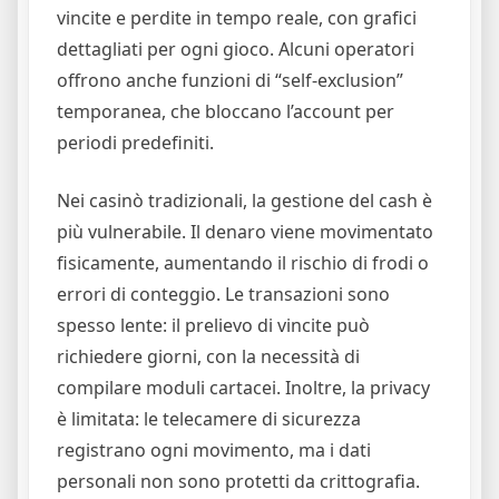
vincite e perdite in tempo reale, con grafici
dettagliati per ogni gioco. Alcuni operatori
offrono anche funzioni di “self‑exclusion”
temporanea, che bloccano l’account per
periodi predefiniti.
Nei casinò tradizionali, la gestione del cash è
più vulnerabile. Il denaro viene movimentato
fisicamente, aumentando il rischio di frodi o
errori di conteggio. Le transazioni sono
spesso lente: il prelievo di vincite può
richiedere giorni, con la necessità di
compilare moduli cartacei. Inoltre, la privacy
è limitata: le telecamere di sicurezza
registrano ogni movimento, ma i dati
personali non sono protetti da crittografia.