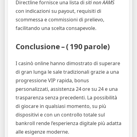
Directline fornisce una lista di
siti non AAMS
con indicazioni su payout, requisiti di
scommessa e commissioni di prelievo,
facilitando una scelta consapevole.
Conclusione – ( 190 parole)
I casinò online hanno dimostrato di superare
di gran lunga le sale tradizionali grazie a una
progressione VIP rapida, bonus
personalizzati, assistenza 24 ore su 24 e una
trasparenza senza precedenti. La possibilità
di giocare in qualsiasi momento, su più
dispositivi e con un controllo totale sul
bankroll rende l’esperienza digitale più adatta
alle esigenze moderne.