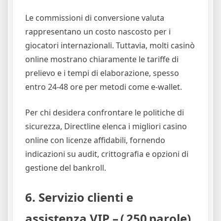
Le commissioni di conversione valuta
rappresentano un costo nascosto per i
giocatori internazionali. Tuttavia, molti casinò
online mostrano chiaramente le tariffe di
prelievo e i tempi di elaborazione, spesso
entro 24‑48 ore per metodi come e‑wallet.
Per chi desidera confrontare le politiche di
sicurezza, Directline elenca i migliori casino
online con licenze affidabili, fornendo
indicazioni su audit, crittografia e opzioni di
gestione del bankroll.
6. Servizio clienti e
assistenza VIP – ( 250 parole)