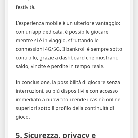
festività.
L’esperienza mobile è un ulteriore vantaggio:
con un’app dedicata, è possibile giocare
mentre si è in viaggio, sfruttando le
connessioni 4G/5G. Il bankroll è sempre sotto
controllo, grazie a dashboard che mostrano
saldo, vincite e perdite in tempo reale.
In conclusione, la possibilità di giocare senza
interruzioni, su più dispositivi e con accesso
immediato a nuovi titoli rende i casinò online
superiori sotto il profilo della continuità di
gioco.
5. Sicurezza, privacy e