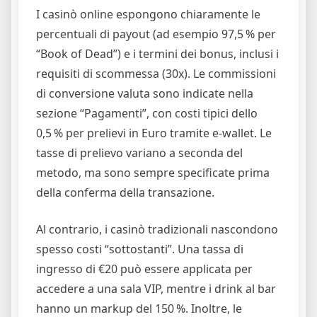
I casinò online espongono chiaramente le
percentuali di payout (ad esempio 97,5 % per
“Book of Dead”) e i termini dei bonus, inclusi i
requisiti di scommessa (30x). Le commissioni
di conversione valuta sono indicate nella
sezione “Pagamenti”, con costi tipici dello
0,5 % per prelievi in Euro tramite e‑wallet. Le
tasse di prelievo variano a seconda del
metodo, ma sono sempre specificate prima
della conferma della transazione.
Al contrario, i casinò tradizionali nascondono
spesso costi “sottostanti”. Una tassa di
ingresso di €20 può essere applicata per
accedere a una sala VIP, mentre i drink al bar
hanno un markup del 150 %. Inoltre, le