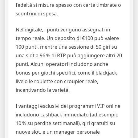
fedeltà si misura spesso con carte timbrate o
scontrini di spesa.
Nel digitale, i punti vengono assegnati in
tempo reale. Un deposito di €100 può valere
100 punti, mentre una sessione di 50 giri su
una slot a 96 % di RTP può aggiungere altri 20
punti. Alcuni operatori includono anche
bonus per giochi specifici, come il blackjack
live o le roulette con croupier reale,
incentivando la varietà.
I vantaggi esclusivi dei programmi VIP online
includono cashback immediato (ad esempio
10 % su perdite settimanali), giri gratuiti su
nuove slot, e un manager personale