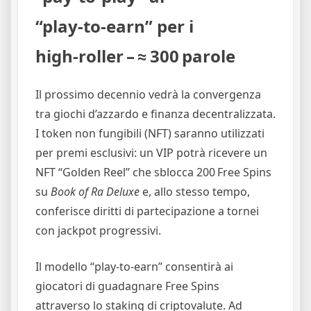
“play‑to‑earn” per i
high‑roller – ≈ 300 parole
Il prossimo decennio vedrà la convergenza
tra giochi d’azzardo e finanza decentralizzata.
I token non fungibili (NFT) saranno utilizzati
per premi esclusivi: un VIP potrà ricevere un
NFT “Golden Reel” che sblocca 200 Free Spins
su
Book of Ra Deluxe
e, allo stesso tempo,
conferisce diritti di partecipazione a tornei
con jackpot progressivi.
Il modello “play‑to‑earn” consentirà ai
giocatori di guadagnare Free Spins
attraverso lo staking di criptovalute. Ad