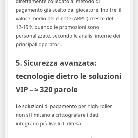
direttamente collegato al metodo di
pagamento già scelto dal giocatore. Inoltre, il
valore medio del cliente (ARPU) cresce del
12‑15 % quando le promozioni sono
personalizzate, secondo le analisi interne dei
principali operatori.
5. Sicurezza avanzata:
tecnologie dietro le soluzioni
VIP – ≈ 320 parole
Le soluzioni di pagamento per high‑roller
non si limitano a crittografare i dati;
integrano più livelli di difesa.