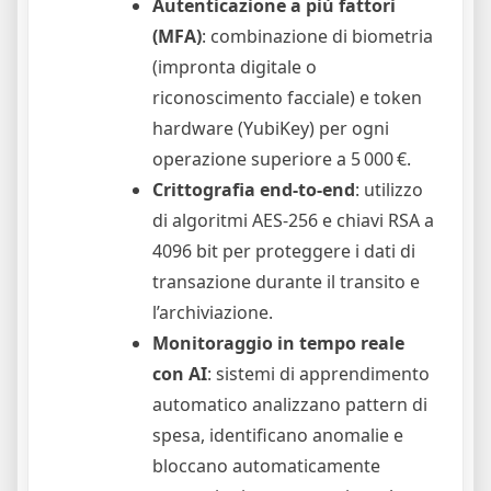
Autenticazione a più fattori
(MFA)
: combinazione di biometria
(impronta digitale o
riconoscimento facciale) e token
hardware (YubiKey) per ogni
operazione superiore a 5 000 €.
Crittografia end‑to‑end
: utilizzo
di algoritmi AES‑256 e chiavi RSA a
4096 bit per proteggere i dati di
transazione durante il transito e
l’archiviazione.
Monitoraggio in tempo reale
con AI
: sistemi di apprendimento
automatico analizzano pattern di
spesa, identificano anomalie e
bloccano automaticamente