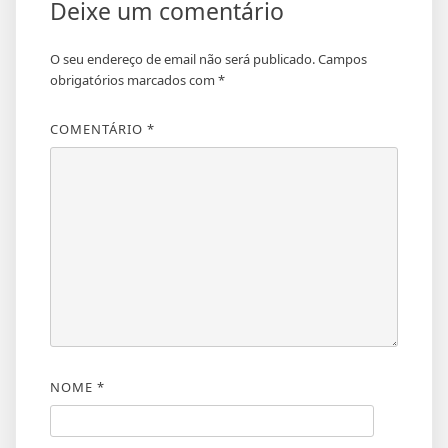
Deixe um comentário
O seu endereço de email não será publicado.
Campos
obrigatórios marcados com
*
COMENTÁRIO
*
NOME
*