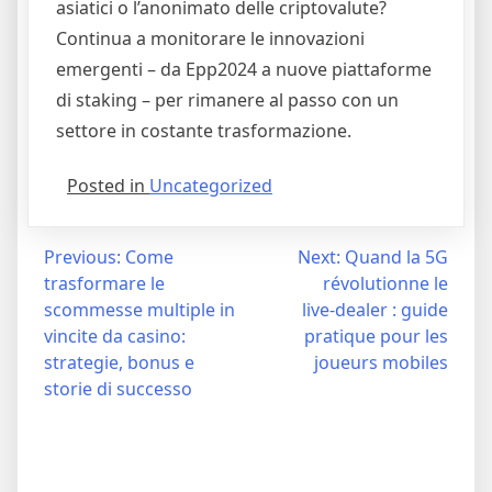
asiatici o l’anonimato delle criptovalute?
Continua a monitorare le innovazioni
emergenti – da Epp2024 a nuove piattaforme
di staking – per rimanere al passo con un
settore in costante trasformazione.
Posted in
Uncategorized
Navegação
Previous:
Come
Next:
Quand la 5G
trasformare le
révolutionne le
de
scommesse multiple in
live‑dealer : guide
artigos
vincite da casino:
pratique pour les
strategie, bonus e
joueurs mobiles
storie di successo