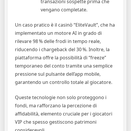
transazioni sospette prima che
vengano completate.
Un caso pratico è il casinò “EliteVault”, che ha
implementato un motore AI in grado di
rilevare 98 % delle frodi in tempo reale,
riducendo i chargeback del 30 %. Inoltre, la
piattaforma offre la possibilità di “freeze”
temporaneo del conto tramite una semplice
pressione sul pulsante dell’app mobile,
garantendo un controllo totale al giocatore.
Queste tecnologie non solo proteggono i
fondi, ma rafforzano la percezione di
affidabilità, elemento cruciale per i giocatori
VIP che spesso gestiscono patrimoni
considerevoli.