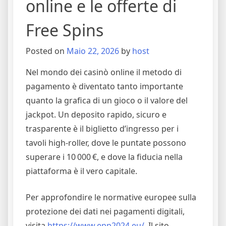
online e le offerte di
Free Spins
Posted on
Maio 22, 2026
by
host
Nel mondo dei casinò online il metodo di
pagamento è diventato tanto importante
quanto la grafica di un gioco o il valore del
jackpot. Un deposito rapido, sicuro e
trasparente è il biglietto d’ingresso per i
tavoli high‑roller, dove le puntate possono
superare i 10 000 €, e dove la fiducia nella
piattaforma è il vero capitale.
Per approfondire le normative europee sulla
protezione dei dati nei pagamenti digitali,
visita
https://www.epp2024.eu/
. Il sito