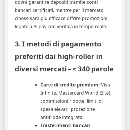
dovrà garantire depositi tramite conti
bancari certificati, mentre per il mercato
cinese sarà più efficace offrire promozioni
legate a Alipay con verifica in tempo reale.
3. I metodi di pagamento
preferiti dai high‑roller in
diversi mercati – ≈ 340 parole
Carte di credito premium
(Visa
Infinite, Mastercard World Elite):
commissioni ridotte, limiti di
spesa elevati, protezione
antifrode integrata.
Trasferimenti bancari