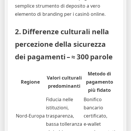
semplice strumento di deposito a vero
elemento di branding per i casinò online.
2. Differenze culturali nella
percezione della sicurezza
dei pagamenti – ≈ 300 parole
Metodo di
Valori culturali
Regione
pagamento
predominanti
più fidato
Fiducia nelle
Bonifico
istituzioni,
bancario
Nord‑Europa
trasparenza,
certificato,
bassa tolleranza
e‑wallet