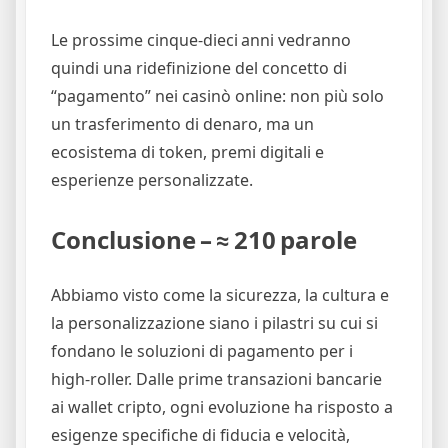
Le prossime cinque‑dieci anni vedranno
quindi una ridefinizione del concetto di
“pagamento” nei casinò online: non più solo
un trasferimento di denaro, ma un
ecosistema di token, premi digitali e
esperienze personalizzate.
Conclusione – ≈ 210 parole
Abbiamo visto come la sicurezza, la cultura e
la personalizzazione siano i pilastri su cui si
fondano le soluzioni di pagamento per i
high‑roller. Dalle prime transazioni bancarie
ai wallet cripto, ogni evoluzione ha risposto a
esigenze specifiche di fiducia e velocità,