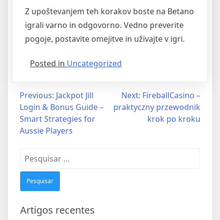
Z upoštevanjem teh korakov boste na Betano
igrali varno in odgovorno. Vedno preverite
pogoje, postavite omejitve in uživajte v igri.
Posted in
Uncategorized
Navegação
Previous:
Jackpot Jill
Next:
FireballCasino –
Login & Bonus Guide –
praktyczny przewodnik
de
Smart Strategies for
krok po kroku
artigos
Aussie Players
Pesquisar
por:
Artigos recentes