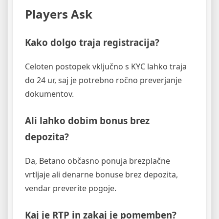
Players Ask
Kako dolgo traja registracija?
Celoten postopek vključno s KYC lahko traja
do 24 ur, saj je potrebno ročno preverjanje
dokumentov.
Ali lahko dobim bonus brez
depozita?
Da, Betano občasno ponuja brezplačne
vrtljaje ali denarne bonuse brez depozita,
vendar preverite pogoje.
Kaj je RTP in zakaj je pomemben?