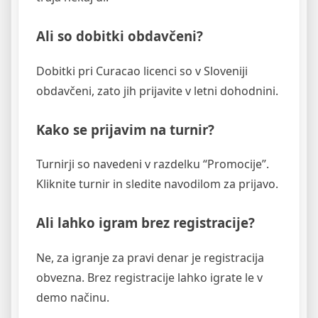
Ali so dobitki obdavčeni?
Dobitki pri Curacao licenci so v Sloveniji
obdavčeni, zato jih prijavite v letni dohodnini.
Kako se prijavim na turnir?
Turnirji so navedeni v razdelku “Promocije”.
Kliknite turnir in sledite navodilom za prijavo.
Ali lahko igram brez registracije?
Ne, za igranje za pravi denar je registracija
obvezna. Brez registracije lahko igrate le v
demo načinu.