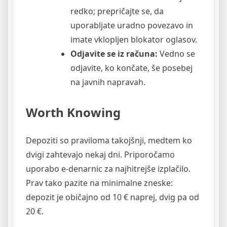
redko; prepričajte se, da
uporabljate uradno povezavo in
imate vklopljen blokator oglasov.
Odjavite se iz računa:
Vedno se
odjavite, ko končate, še posebej
na javnih napravah.
Worth Knowing
Depoziti so praviloma takojšnji, medtem ko
dvigi zahtevajo nekaj dni. Priporočamo
uporabo e-denarnic za najhitrejše izplačilo.
Prav tako pazite na minimalne zneske:
depozit je običajno od 10 € naprej, dvig pa od
20 €.