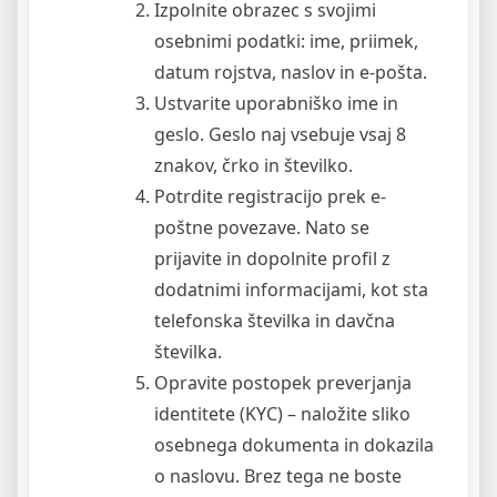
Izpolnite obrazec s svojimi
osebnimi podatki: ime, priimek,
datum rojstva, naslov in e-pošta.
Ustvarite uporabniško ime in
geslo. Geslo naj vsebuje vsaj 8
znakov, črko in številko.
Potrdite registracijo prek e-
poštne povezave. Nato se
prijavite in dopolnite profil z
dodatnimi informacijami, kot sta
telefonska številka in davčna
številka.
Opravite postopek preverjanja
identitete (KYC) – naložite sliko
osebnega dokumenta in dokazila
o naslovu. Brez tega ne boste