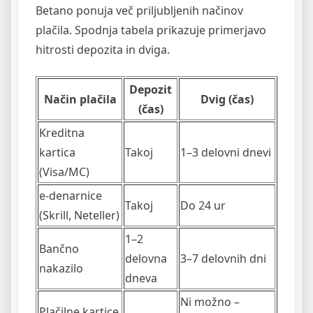
Betano ponuja več priljubljenih načinov
plačila. Spodnja tabela prikazuje primerjavo
hitrosti depozita in dviga.
Depozit
Način plačila
Dvig (čas)
(čas)
Kreditna
kartica
Takoj
1–3 delovni dnevi
(Visa/MC)
e-denarnice
Takoj
Do 24 ur
(Skrill, Neteller)
1–2
Bančno
delovna
3–7 delovnih dni
nakazilo
dneva
Ni možno –
Plačilne kartice