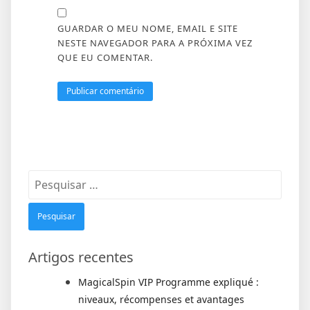
GUARDAR O MEU NOME, EMAIL E SITE
NESTE NAVEGADOR PARA A PRÓXIMA VEZ
QUE EU COMENTAR.
Pesquisar
por:
Artigos recentes
MagicalSpin VIP Programme expliqué :
niveaux, récompenses et avantages