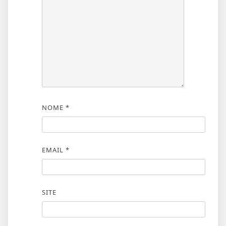
NOME
*
EMAIL
*
SITE