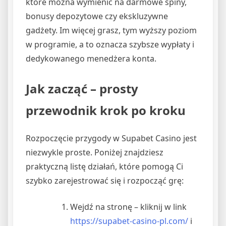
które można wymienić na darmowe spiny,
bonusy depozytowe czy ekskluzywne
gadżety. Im więcej grasz, tym wyższy poziom
w programie, a to oznacza szybsze wypłaty i
dedykowanego menedżera konta.
Jak zacząć – prosty
przewodnik krok po kroku
Rozpoczęcie przygody w Supabet Casino jest
niezwykle proste. Poniżej znajdziesz
praktyczną listę działań, które pomogą Ci
szybko zarejestrować się i rozpocząć grę:
Wejdź na stronę – kliknij w link
https://supabet-casino-pl.com/
i