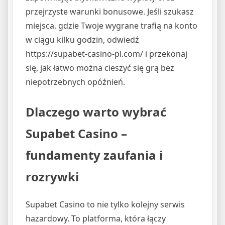
przejrzyste warunki bonusowe. Jeśli szukasz
miejsca, gdzie Twoje wygrane trafią na konto
w ciągu kilku godzin, odwiedź
https://supabet-casino-pl.com/ i przekonaj
się, jak łatwo można cieszyć się grą bez
niepotrzebnych opóźnień.
Dlaczego warto wybrać
Supabet Casino –
fundamenty zaufania i
rozrywki
Supabet Casino to nie tylko kolejny serwis
hazardowy. To platforma, która łączy