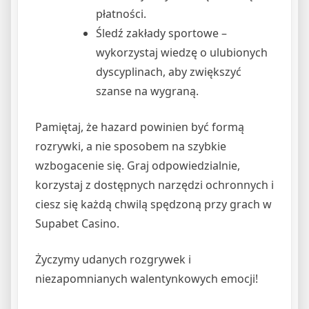
płatności.
Śledź zakłady sportowe –
wykorzystaj wiedzę o ulubionych
dyscyplinach, aby zwiększyć
szanse na wygraną.
Pamiętaj, że hazard powinien być formą
rozrywki, a nie sposobem na szybkie
wzbogacenie się. Graj odpowiedzialnie,
korzystaj z dostępnych narzędzi ochronnych i
ciesz się każdą chwilą spędzoną przy grach w
Supabet Casino.
Życzymy udanych rozgrywek i
niezapomnianych walentynkowych emocji!