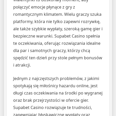
połączyć emocje płynące z gry z
romantycznym klimatem. Wielu graczy szuka
platformy, która nie tylko zapewni rozrywkę,
ale także szybkie wypłaty, szeroką gamę gier i
bezpieczne warunki. Supabet Casino spełnia
te oczekiwania, oferując rozwiązania idealne
dla par i samotnych graczy, którzy chcą
spędzić ten dzień przy stole pełnym bonusów
i atrakcji.
Jednym z najczęstszych problemów, z jakimi
spotykają się miłośnicy hazardu online, jest
długi czas oczekiwania na środki po wygranej
oraz brak przejrzystości w ofercie gier.
Supabet Casino rozwiązuje te trudności,
zapewniając błyskawiczne wypłaty oraz