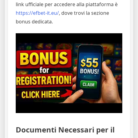
link ufficiale per accedere alla piattaforma è
https://efbet-it.eu/
, dove trovi la sezione
bonus dedicata.
Documenti Necessari per il