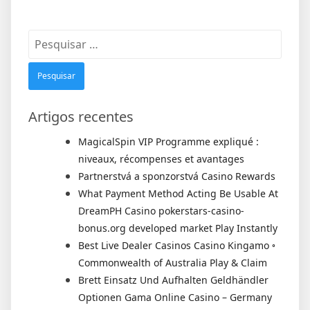
Pesquisar
por:
Artigos recentes
MagicalSpin VIP Programme expliqué :
niveaux, récompenses et avantages
Partnerstvá a sponzorstvá Casino Rewards
What Payment Method Acting Be Usable At
DreamPH Casino pokerstars-casino-
bonus.org developed market Play Instantly
Best Live Dealer Casinos Casino Kingamo ◦
Commonwealth of Australia Play & Claim
Brett Einsatz Und Aufhalten Geldhändler
Optionen Gama Online Casino – Germany