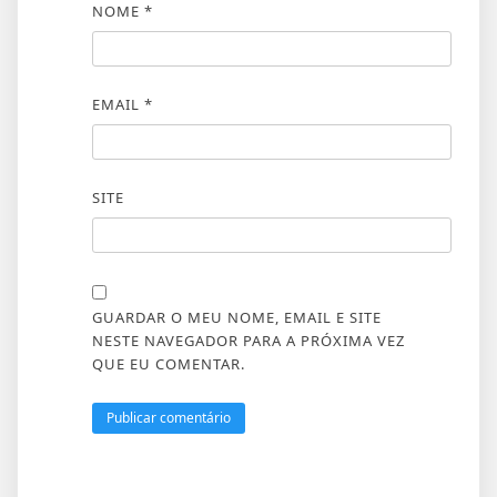
NOME
*
EMAIL
*
SITE
GUARDAR O MEU NOME, EMAIL E SITE
NESTE NAVEGADOR PARA A PRÓXIMA VEZ
QUE EU COMENTAR.