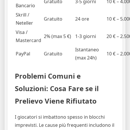
Gratuito
3-5 giorni
10 € – 4.00
Bancario
Skrill /
Gratuito
24 ore
10 € – 5.00
Neteller
Visa /
2% (max 5 €)
1-3 giorni
20 € – 2.50
Mastercard
Istantaneo
PayPal
Gratuito
10 € – 2.00
(max 24h)
Problemi Comuni e
Soluzioni: Cosa Fare se il
Prelievo Viene Rifiutato
I giocatori si imbattono spesso in blocchi
imprevisti. Le cause più frequenti includono il