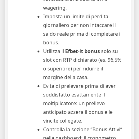
wagering.
Imposta un limite di perdita
giornaliero per non intaccare il
saldo reale prima di completare il
bonus.
Utilizza il
Efbet-it bonus
solo su
slot con RTP dichiarato (es. 96,5%
o superiore) per ridurre il
margine della casa.
Evita di prelevare prima di aver
soddisfatto esattamente il
moltiplicatore: un prelievo
anticipato azzera il bonus e le
vincite collegate.
Controlla la sezione “Bonus Attivi”
nella dashboard: il cronometro