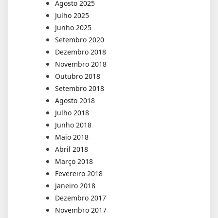
Agosto 2025
Julho 2025
Junho 2025
Setembro 2020
Dezembro 2018
Novembro 2018
Outubro 2018
Setembro 2018
Agosto 2018
Julho 2018
Junho 2018
Maio 2018
Abril 2018
Março 2018
Fevereiro 2018
Janeiro 2018
Dezembro 2017
Novembro 2017