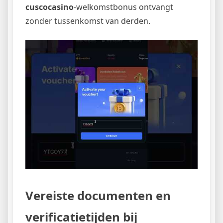
cuscocasino
-welkomstbonus ontvangt
zonder tussenkomst van derden.
Vereiste documenten en
verificatietijden bij