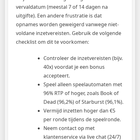
vervaldatum (meestal 7 of 14 dagen na
uitgifte). Een andere frustratie is dat
opnames worden geweigerd vanwege niet-
voldane inzetvereisten. Gebruik de volgende
checklist om dit te voorkomen:
Controleer de inzetvereisten (bijv.
40x) voordat je een bonus
accepteert.
Speel alleen speelautomaten met
96% RTP of hoger, zoals Book of
Dead (96,2%) of Starburst (96,1%).
Vermijd inzetten hoger dan €5
per ronde tijdens de speelronde.
Neem contact op met
klantenservice via live chat (24/7)