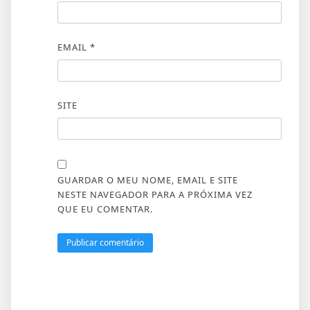
EMAIL
*
SITE
GUARDAR O MEU NOME, EMAIL E SITE
NESTE NAVEGADOR PARA A PRÓXIMA VEZ
QUE EU COMENTAR.