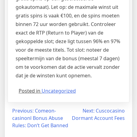
gokautomaat). Let op: de maximale winst uit
gratis spins is vaak €100, en de spins moeten
binnen 72 uur worden gebruikt. Controleer
exact de RTP (Return to Player) van de
gekoppelde slot; deze ligt tussen 96% en 97%
voor de meeste titels. Tot slot: noteer de
speeltermijn van de bonus (meestal 7 dagen)
om te voorkomen dat de actie vervalt zonder
dat je de winsten kunt opnemen.
Posted in
Uncategorized
Navegação
Previous:
Comeon-
Next:
Cuscocasino
casinonl Bonus Abuse
Dormant Account Fees
de
Rules: Don’t Get Banned
artigos