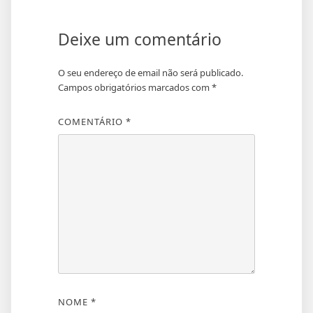
Deixe um comentário
O seu endereço de email não será publicado.
Campos obrigatórios marcados com
*
COMENTÁRIO
*
NOME
*