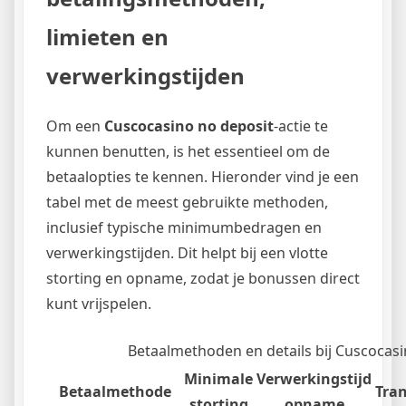
limieten en
verwerkingstijden
Om een
Cuscocasino no deposit
-actie te
kunnen benutten, is het essentieel om de
betaalopties te kennen. Hieronder vind je een
tabel met de meest gebruikte methoden,
inclusief typische minimumbedragen en
verwerkingstijden. Dit helpt bij een vlotte
storting en opname, zodat je bonussen direct
kunt vrijspelen.
Betaalmethoden en details bij Cuscocas
Minimale
Verwerkingstijd
Betaalmethode
Tra
storting
opname