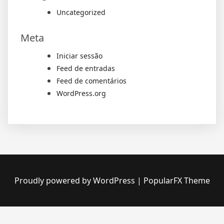
Uncategorized
Meta
Iniciar sessão
Feed de entradas
Feed de comentários
WordPress.org
Proudly powered by WordPress
|
PopularFX Theme