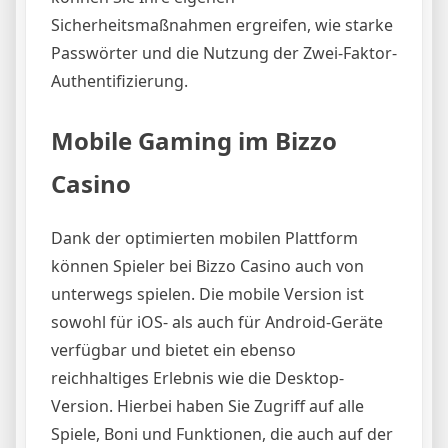
Sicherheitsmaßnahmen ergreifen, wie starke
Passwörter und die Nutzung der Zwei-Faktor-
Authentifizierung.
Mobile Gaming im Bizzo
Casino
Dank der optimierten mobilen Plattform
können Spieler bei Bizzo Casino auch von
unterwegs spielen. Die mobile Version ist
sowohl für iOS- als auch für Android-Geräte
verfügbar und bietet ein ebenso
reichhaltiges Erlebnis wie die Desktop-
Version. Hierbei haben Sie Zugriff auf alle
Spiele, Boni und Funktionen, die auch auf der