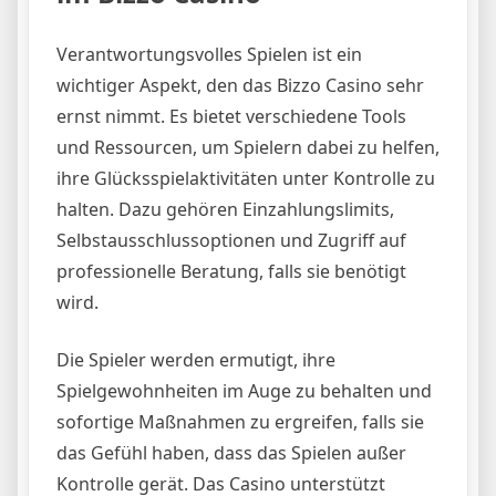
Verantwortungsvolles Spielen ist ein
wichtiger Aspekt, den das Bizzo Casino sehr
ernst nimmt. Es bietet verschiedene Tools
und Ressourcen, um Spielern dabei zu helfen,
ihre Glücksspielaktivitäten unter Kontrolle zu
halten. Dazu gehören Einzahlungslimits,
Selbstausschlussoptionen und Zugriff auf
professionelle Beratung, falls sie benötigt
wird.
Die Spieler werden ermutigt, ihre
Spielgewohnheiten im Auge zu behalten und
sofortige Maßnahmen zu ergreifen, falls sie
das Gefühl haben, dass das Spielen außer
Kontrolle gerät. Das Casino unterstützt