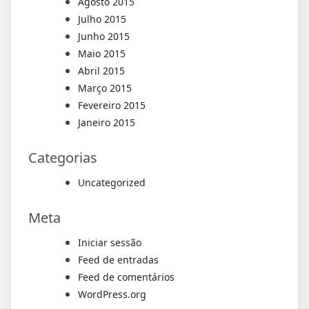
Agosto 2015
Julho 2015
Junho 2015
Maio 2015
Abril 2015
Março 2015
Fevereiro 2015
Janeiro 2015
Categorias
Uncategorized
Meta
Iniciar sessão
Feed de entradas
Feed de comentários
WordPress.org