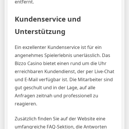
entfernt.
Kundenservice und
Unterstützung
Ein exzellenter Kundenservice ist für ein
angenehmes Spielerlebnis unerlässlich. Das
Bizzo Casino bietet einen rund um die Uhr
erreichbaren Kundendienst, der per Live-Chat
und E-Mail verfügbar ist. Die Mitarbeiter sind
gut geschult und in der Lage, auf alle
Anfragen zeitnah und professionell zu
reagieren.
Zusätzlich finden Sie auf der Website eine
umfangreiche FAQ-Sektion, die Antworten