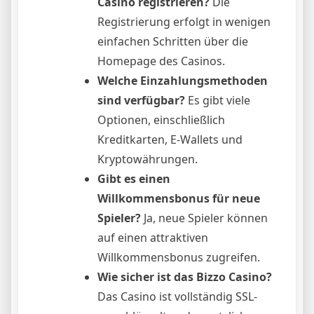
Casino registrieren?
Die
Registrierung erfolgt in wenigen
einfachen Schritten über die
Homepage des Casinos.
Welche Einzahlungsmethoden
sind verfügbar?
Es gibt viele
Optionen, einschließlich
Kreditkarten, E-Wallets und
Kryptowährungen.
Gibt es einen
Willkommensbonus für neue
Spieler?
Ja, neue Spieler können
auf einen attraktiven
Willkommensbonus zugreifen.
Wie sicher ist das Bizzo Casino?
Das Casino ist vollständig SSL-