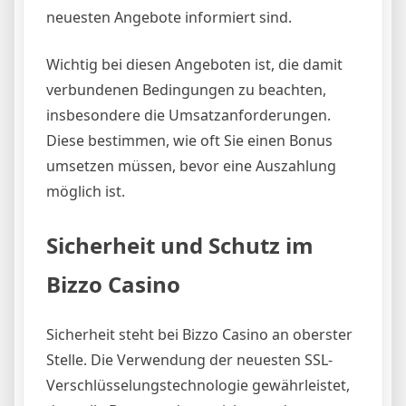
neuesten Angebote informiert sind.
Wichtig bei diesen Angeboten ist, die damit
verbundenen Bedingungen zu beachten,
insbesondere die Umsatzanforderungen.
Diese bestimmen, wie oft Sie einen Bonus
umsetzen müssen, bevor eine Auszahlung
möglich ist.
Sicherheit und Schutz im
Bizzo Casino
Sicherheit steht bei Bizzo Casino an oberster
Stelle. Die Verwendung der neuesten SSL-
Verschlüsselungstechnologie gewährleistet,