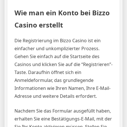
Wie man ein Konto bei Bizzo
Casino erstellt
Die Registrierung im Bizzo Casino ist ein
einfacher und unkomplizierter Prozess.
Gehen Sie einfach auf die Startseite des
Casinos und klicken Sie auf die “Registrieren”-
Taste. Daraufhin öffnet sich ein
Anmeldeformular, das grundlegende
Informationen wie Ihren Namen, Ihre E-Mail-
Adresse und weitere Details erfordert.
Nachdem Sie das Formular ausgefüllt haben,
erhalten Sie eine Bestätigungs-E-Mail, mit der
Sie Ihr Konto aktivieren müssen. Stellen Sie