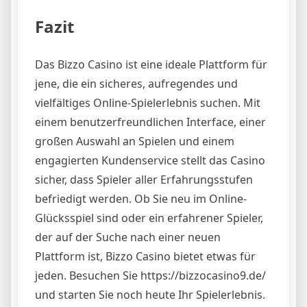
Fazit
Das Bizzo Casino ist eine ideale Plattform für
jene, die ein sicheres, aufregendes und
vielfältiges Online-Spielerlebnis suchen. Mit
einem benutzerfreundlichen Interface, einer
großen Auswahl an Spielen und einem
engagierten Kundenservice stellt das Casino
sicher, dass Spieler aller Erfahrungsstufen
befriedigt werden. Ob Sie neu im Online-
Glücksspiel sind oder ein erfahrener Spieler,
der auf der Suche nach einer neuen
Plattform ist, Bizzo Casino bietet etwas für
jeden. Besuchen Sie https://bizzocasino9.de/
und starten Sie noch heute Ihr Spielerlebnis.