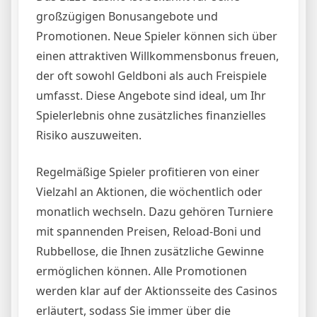
großzügigen Bonusangebote und
Promotionen. Neue Spieler können sich über
einen attraktiven Willkommensbonus freuen,
der oft sowohl Geldboni als auch Freispiele
umfasst. Diese Angebote sind ideal, um Ihr
Spielerlebnis ohne zusätzliches finanzielles
Risiko auszuweiten.
Regelmäßige Spieler profitieren von einer
Vielzahl an Aktionen, die wöchentlich oder
monatlich wechseln. Dazu gehören Turniere
mit spannenden Preisen, Reload-Boni und
Rubbellose, die Ihnen zusätzliche Gewinne
ermöglichen können. Alle Promotionen
werden klar auf der Aktionsseite des Casinos
erläutert, sodass Sie immer über die