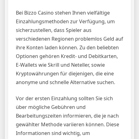
Bei Bizzo Casino stehen Ihnen vielfältige
Einzahlungsmethoden zur Verfügung, um
sicherzustellen, dass Spieler aus
verschiedenen Regionen problemlos Geld auf
ihre Konten laden können. Zu den beliebten
Optionen gehören Kredit- und Debitkarten,
E-Wallets wie Skrill und Neteller, sowie
Kryptowährungen für diejenigen, die eine
anonyme und schnelle Alternative suchen.
Vor der ersten Einzahlung sollten Sie sich
über mögliche Gebühren und
Bearbeitungszeiten informieren, die je nach
gewählter Methode variieren können. Diese
Informationen sind wichtig, um