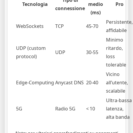
Tecnologia
medio
Pro
connessione
(ms)
Persistente,
WebSockets
TCP
45‑70
affidabile
Minimo
UDP (custom
ritardo,
UDP
30‑55
protocol)
loss
tolerable
Vicino
Edge‑Computing
Anycast DNS
20‑40
all’utente,
scalabile
Ultra‑bassa
5G
Radio 5G
< 10
latenza,
alta banda