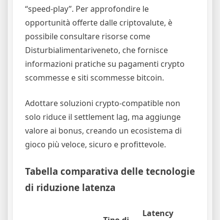
“speed‑play”. Per approfondire le
opportunità offerte dalle criptovalute, è
possibile consultare risorse come
Disturbialimentariveneto, che fornisce
informazioni pratiche su pagamenti crypto
scommesse e siti scommesse bitcoin.
Adottare soluzioni crypto‑compatible non
solo riduce il settlement lag, ma aggiunge
valore ai bonus, creando un ecosistema di
gioco più veloce, sicuro e profittevole.
Tabella comparativa delle tecnologie
di riduzione latenza
Latency
Tipo di