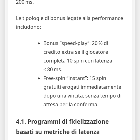
200 ms.
Le tipologie di bonus legate alla performance
includono:
Bonus “speed‑play”: 20 % di
credito extra se il giocatore
completa 10 spin con latenza
< 80 ms.
Free‑spin “instant”: 15 spin
gratuiti erogati immediatamente
dopo una vincita, senza tempo di
attesa per la conferma.
4.1. Programmi di fidelizzazione
basati su metriche di latenza