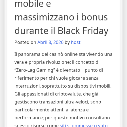
mobile e
massimizzano i bonus
durante il Black Friday
Posted on
Abril 8, 2026
by
host
Il panorama dei casinò online sta vivendo una
vera e propria rivoluzione: il concetto di
“Zero‑Lag Gaming” è diventato il punto di
riferimento per chi vuole giocare senza
interruzioni, soprattutto su dispositivi mobili.
Gli appassionati di criptovalute, che già
gestiscono transazioni ultra‑veloci, sono
particolarmente attenti a latenza e
performance; per questo motivo consultano
spesso risorse come
siti scommesse crypto