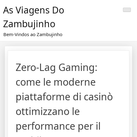
Skip
As Viagens Do
to
content
Zambujinho
Bem-Vindos ao Zambujinho
Zero‑Lag Gaming:
come le moderne
piattaforme di casinò
ottimizzano le
performance per il