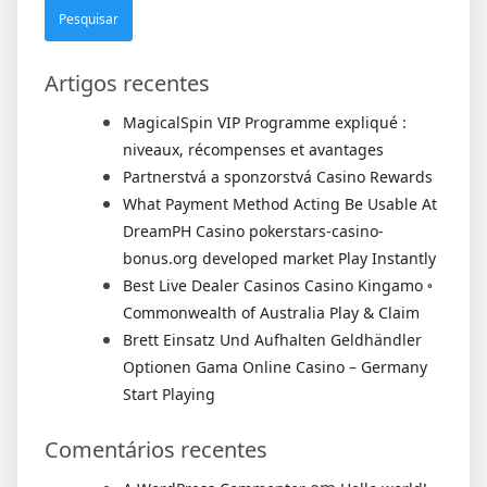
Artigos recentes
MagicalSpin VIP Programme expliqué :
niveaux, récompenses et avantages
Partnerstvá a sponzorstvá Casino Rewards
What Payment Method Acting Be Usable At
DreamPH Casino pokerstars-casino-
bonus.org developed market Play Instantly
Best Live Dealer Casinos Casino Kingamo ◦
Commonwealth of Australia Play & Claim
Brett Einsatz Und Aufhalten Geldhändler
Optionen Gama Online Casino – Germany
Start Playing
Comentários recentes