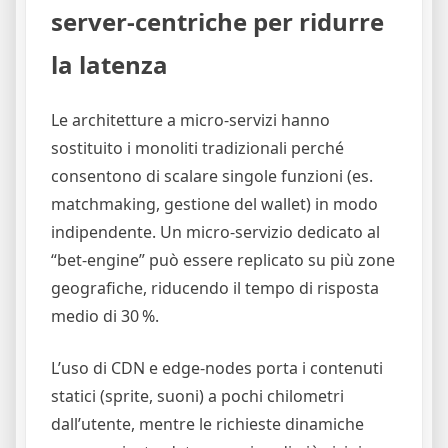
server‑centriche per ridurre
la latenza
Le architetture a micro‑servizi hanno
sostituito i monoliti tradizionali perché
consentono di scalare singole funzioni (es.
matchmaking, gestione del wallet) in modo
indipendente. Un micro‑servizio dedicato al
“bet‑engine” può essere replicato su più zone
geografiche, riducendo il tempo di risposta
medio di 30 %.
L’uso di CDN e edge‑nodes porta i contenuti
statici (sprite, suoni) a pochi chilometri
dall’utente, mentre le richieste dinamiche