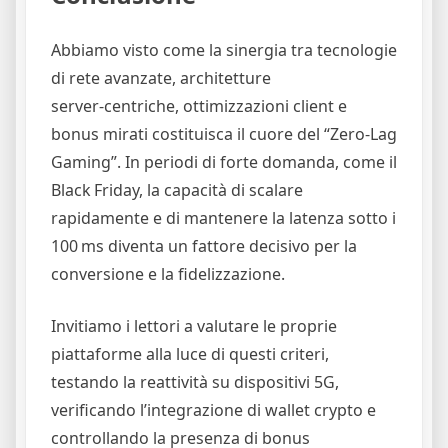
Abbiamo visto come la sinergia tra tecnologie
di rete avanzate, architetture
server‑centriche, ottimizzazioni client e
bonus mirati costituisca il cuore del “Zero‑Lag
Gaming”. In periodi di forte domanda, come il
Black Friday, la capacità di scalare
rapidamente e di mantenere la latenza sotto i
100 ms diventa un fattore decisivo per la
conversione e la fidelizzazione.
Invitiamo i lettori a valutare le proprie
piattaforme alla luce di questi criteri,
testando la reattività su dispositivi 5G,
verificando l’integrazione di wallet crypto e
controllando la presenza di bonus