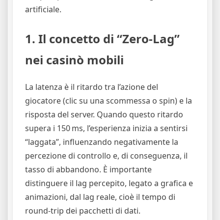
artificiale.
1. Il concetto di “Zero‑Lag”
nei casinò mobili
La latenza è il ritardo tra l’azione del
giocatore (clic su una scommessa o spin) e la
risposta del server. Quando questo ritardo
supera i 150 ms, l’esperienza inizia a sentirsi
“laggata”, influenzando negativamente la
percezione di controllo e, di conseguenza, il
tasso di abbandono. È importante
distinguere il lag percepito, legato a grafica e
animazioni, dal lag reale, cioè il tempo di
round‑trip dei pacchetti di dati.