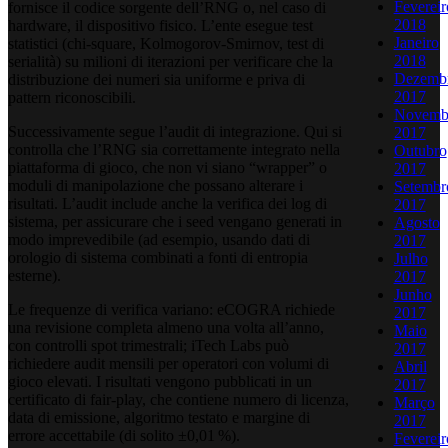
Fevereir
fornisce il codice sorgente dell’RNG o, nel caso di
2018
hardware, il dispositivo fisico. L’ente esegue test
Janeiro
statistici (chi‑square, Kolmogorov‑Smirnov, test di
2018
serialità) su milioni di iterazioni per verificare che la
Dezemb
distribuzione dei numeri sia uniforme e priva di
2017
pattern riconoscibili.
Novemb
Successivamente segue l’audit di integrazione. Qui si
2017
controlla che l’RNG sia correttamente integrato nella
Outubro
piattaforma di gioco, che non vi siano “wrapper” o
2017
moduli di manipolazione che possano alterare i
Setembr
risultati. L’audit include anche la verifica dei log di
2017
sistema, per assicurare che i seed vengano generati in
Agosto
modo imprevedibile (ad esempio, usando dati di
2017
orologio di sistema combinati a fonti di entropia
Julho
esterne).
2017
Junho
Le frequenze di verifica variano: eCOGRA richiede
2017
una revisione completa almeno una volta all’anno,
Maio
con controlli spot trimestrali; iTech Labs può
2017
richiedere audit mensili per operatori con volumi di
Abril
gioco elevati. I risultati vengono pubblicati in un
2017
certificato di fair‑play, che contiene numero di licenza,
Março
data di emissione, algoritmo testato e margine di
2017
errore accettabile (di solito ±0,01 %).
Fevereir