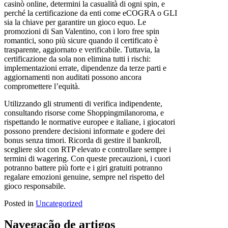
casinò online, determini la casualità di ogni spin, e
perché la certificazione da enti come eCOGRA o GLI
sia la chiave per garantire un gioco equo. Le
promozioni di San Valentino, con i loro free spin
romantici, sono più sicure quando il certificato è
trasparente, aggiornato e verificabile. Tuttavia, la
certificazione da sola non elimina tutti i rischi:
implementazioni errate, dipendenze da terze parti e
aggiornamenti non auditati possono ancora
compromettere l’equità.
Utilizzando gli strumenti di verifica indipendente,
consultando risorse come Shoppingmilanoroma, e
rispettando le normative europee e italiane, i giocatori
possono prendere decisioni informate e godere dei
bonus senza timori. Ricorda di gestire il bankroll,
scegliere slot con RTP elevato e controllare sempre i
termini di wagering. Con queste precauzioni, i cuori
potranno battere più forte e i giri gratuiti potranno
regalare emozioni genuine, sempre nel rispetto del
gioco responsabile.
Posted in
Uncategorized
Navegação de artigos