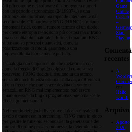
Esistono tre tipologie principali. Il Mersenne‑Twister
Optione
è il più comune nei software di slot: genera numeri
Gama
con un periodo astronomico (2^19937‑1) e una
Online
distribuzione uniforme, ma dipende interamente dal
Casino
seed iniziale. Gli hardware RNG (HRNG) sfruttano
–
fenomeni fisici, come il rumore termico di un diodo,
German
per creare entropia reale; sono più costosi ma offrono
Start
una casualità più “naturale”. Infine, i quantum RNG
Playing
si basano su processi quantistici, come la
polarizzazione di fotoni, garantendo una
Comentá
imprevedibilità teoricamente perfetta.
recentes
L’analogia con Cupido è più che metaforica: così
come la freccia di Cupido colpisce il cuore senza
A
preavviso, l’RNG decide il risultato in un attimo,
WordPre
senza alcuna influenza esterna. Tuttavia, a differenza
Commen
di una freccia che può essere deviata da vento o
em
ostacoli, un RNG mal implementato può essere
Hello
“manomesso” da bug di programmazione o da scelte
world!
di design intenzionali.
Arquivo
Nel mondo dei giochi live, dove il dealer è reale e il
tavolo è trasmesso in streaming, l’RNG entra in gioco
per gestire le funzioni secondarie: la generazione dei
Agosto
numeri di ordine per le scommesse, la determinazione
2026
di bonus casuali e la randomizzazione delle carte in