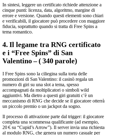
In sintesi, leggere un certificato richiede attenzione a
cinque punti: licenza, data, algoritmo, margine di
errore e versione. Quando questi elementi sono chiari
e verificabili, il giocatore può procedere con maggiore
fiducia, soprattutto quando si tratta di Free Spins a
tema romantico.
4. Il legame tra RNG certificato
e i “Free Spins” di San
Valentino – ( 340 parole)
I Free Spins sono la ciliegina sulla torta delle
promozioni di San Valentino: il casinò regala un
numero di giri su una slot a tema, spesso
accompagnati da moltiplicatori o simboli wild
aggiuntivi. Ma dietro a questi giri gratuiti c’è un
meccanismo di RNG che decide se il giocatore otterrà
un piccolo premio o un jackpot da sogno.
Il processo di attivazione parte dal trigger: il giocatore
completa una scommessa qualificante (ad esempio,
20 € su “Cupid’s Arrow”). Il server invia una richiesta
al modulo RNG, che genera un numero casuale per