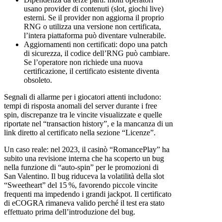
usano provider di contenuti (slot, giochi live)
esterni. Se il provider non aggiorna il proprio
RNG o utilizza una versione non certificata,
l’intera piattaforma può diventare vulnerabile.
Aggiornamenti non certificati: dopo una patch
di sicurezza, il codice dell’RNG può cambiare.
Se l’operatore non richiede una nuova
certificazione, il certificato esistente diventa
obsoleto.
Segnali di allarme per i giocatori attenti includono:
tempi di risposta anomali del server durante i free
spin, discrepanze tra le vincite visualizzate e quelle
riportate nel “transaction history”, e la mancanza di un
link diretto al certificato nella sezione “Licenze”.
Un caso reale: nel 2023, il casinò “RomancePlay” ha
subito una revisione interna che ha scoperto un bug
nella funzione di “auto‑spin” per le promozioni di
San Valentino. Il bug riduceva la volatilità della slot
“Sweetheart” del 15 %, favorendo piccole vincite
frequenti ma impedendo i grandi jackpot. Il certificato
di eCOGRA rimaneva valido perché il test era stato
effettuato prima dell’introduzione del bug.