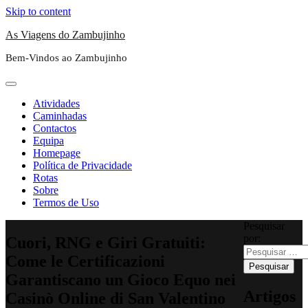
Skip to content
As Viagens do Zambujinho
Bem-Vindos ao Zambujinho
Atividades
Caminhadas
Contactos
Equipa
Homepage
Política de Privacidade
Rotas
Sobre
Termos de Uso
Pesquisar
por:
Cuori, RNG e Giri Gratuiti:
Come le Certificazioni
Garantiscano un Gioco Equo nei
Artigos
Casinò Online di San Valentino