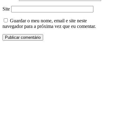
Site
Guardar o meu nome, email e site neste
navegador para a próxima vez que eu comentar.