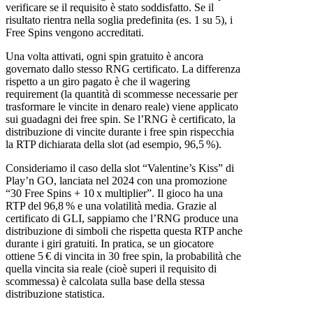
verificare se il requisito è stato soddisfatto. Se il
risultato rientra nella soglia predefinita (es. 1 su 5), i
Free Spins vengono accreditati.
Una volta attivati, ogni spin gratuito è ancora
governato dallo stesso RNG certificato. La differenza
rispetto a un giro pagato è che il wagering
requirement (la quantità di scommesse necessarie per
trasformare le vincite in denaro reale) viene applicato
sui guadagni dei free spin. Se l’RNG è certificato, la
distribuzione di vincite durante i free spin rispecchia
la RTP dichiarata della slot (ad esempio, 96,5 %).
Consideriamo il caso della slot “Valentine’s Kiss” di
Play’n GO, lanciata nel 2024 con una promozione
“30 Free Spins + 10 x multiplier”. Il gioco ha una
RTP del 96,8 % e una volatilità media. Grazie al
certificato di GLI, sappiamo che l’RNG produce una
distribuzione di simboli che rispetta questa RTP anche
durante i giri gratuiti. In pratica, se un giocatore
ottiene 5 € di vincita in 30 free spin, la probabilità che
quella vincita sia reale (cioè superi il requisito di
scommessa) è calcolata sulla base della stessa
distribuzione statistica.