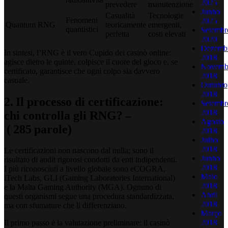
2025
prevedere
manutenzione
Junho
Casualità
Tecnologie
Fenomeni
2025
Quantum RNG
teoricamente
emergenti,
quantistici
Setembr
perfetta
costi elevati
2020
Dezemb
In sintesi, l’RNG è il vero Cupido dei casinò online:
2018
agisce dietro le quinte, colpisce il cuore del gioco e, se
Novemb
certificato, garantisce che ogni colpo sia davvero
2018
casuale.
Outubro
2018
2. Il processo di certificazione:
Setembr
2018
chi controlla gli RNG? –
Agosto
( 285 parole)
2018
Julho
2018
Le certificazioni non nascono dal nulla; sono il
Junho
risultato di audit rigorosi condotti da enti indipendenti.
2018
I più riconosciuti a livello globale sono eCOGRA,
Maio
iTech Labs, GLI (Gaming Laboratories International)
2018
e la Malta Gaming Authority (MGA). Ognuno di
Abril
questi organismi segue una procedura standardizzata,
2018
ma con sfumature che li differenziano.
Março
2018
Il primo passo è la valutazione preliminare: il casinò