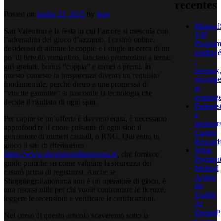
recentes
Posted on
Junho 22, 2025
by
host
Magical
San Valentino è la festa in cui l’amore si mescola con
VIP
l’adrenalina del gioco d’azzardo. I casinò online,
Progra
desiderosi di attirare le coppie e i single in cerca di un
expliqué
po’ di brivido romantico, lanciano promozioni a tema:
:
giri gratuiti, bonus “coppia” e tornei a premi. In
niveaux,
questo contesto la trasparenza diventa un requisito
récompe
fondamentale, perché dietro a una promessa di
et
“vincite garantite” si nasconde la tecnologia che
avantag
decide il risultato di ogni spin.
Partners
a
Per capire se un’offerta è davvero equa, è necessario
sponzor
approfondire il cuore pulsante di ogni slot: il
Casino
generatore di numeri casuali, o RNG. Qui entra in
Reward
gioco il sito di riferimento
What
https://www.shoppingmilanoroma.it/
, che fornisce
Paymen
guide pratiche su come valutare la sicurezza dei
Method
casinò prima di registrarsi. Anche se
Acting
Shoppingmilanoroma non è un operatore di gioco, è
Be
una risorsa utile per chi vuole confrontare le licenze,
Usable
leggere le recensioni e verificare le certificazioni.
At
Dream
Nel corso di questo articolo scaveremo sotto la