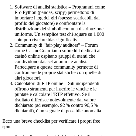
Software di analisi statistica – Programmi come
R o Python (pandas, scipy) permettono di
importare i log dei giri (spesso scaricabili dal
profilo del giocatore) e confrontare la
distribuzione dei simboli con una distribuzione
uniforme. Un semplice test chi‑square su 1 000
spin può rivelare bias significativi.
Community di “fair‑play auditors” – Forum
come CasinoGuardian o subreddit dedicati ai
casinò online ospitano gruppi di utenti che
condividono dataset anonimi e analisi.
Partecipare a queste community permette di
confrontare le proprie statistiche con quelle di
altri giocatori.
Calcolatori di RTP online – Siti indipendenti
offrono strumenti per inserire le vincite e le
puntate e calcolare l’RTP effettivo. Se il
risultato differisce notevolmente dal valore
dichiarato (ad esempio, 92 % contro 96,5 %
dichiarati), è un segnale di possibile anomalia.
Ecco una breve checklist per verificare i propri free
spin: