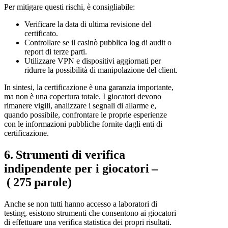
Per mitigare questi rischi, è consigliabile:
Verificare la data di ultima revisione del
certificato.
Controllare se il casinò pubblica log di audit o
report di terze parti.
Utilizzare VPN e dispositivi aggiornati per
ridurre la possibilità di manipolazione del client.
In sintesi, la certificazione è una garanzia importante,
ma non è una copertura totale. I giocatori devono
rimanere vigili, analizzare i segnali di allarme e,
quando possibile, confrontare le proprie esperienze
con le informazioni pubbliche fornite dagli enti di
certificazione.
6. Strumenti di verifica
indipendente per i giocatori –
( 275 parole)
Anche se non tutti hanno accesso a laboratori di
testing, esistono strumenti che consentono ai giocatori
di effettuare una verifica statistica dei propri risultati.