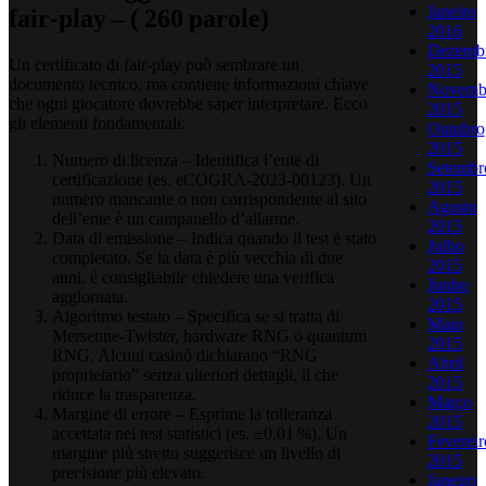
Janeiro
fair‑play – ( 260 parole)
2016
Dezemb
Un certificato di fair‑play può sembrare un
2015
documento tecnico, ma contiene informazioni chiave
Novemb
che ogni giocatore dovrebbe saper interpretare. Ecco
2015
gli elementi fondamentali:
Outubro
2015
Numero di licenza – Identifica l’ente di
Setembr
certificazione (es. eCOGRA‑2023‑00123). Un
2015
numero mancante o non corrispondente al sito
Agosto
dell’ente è un campanello d’allarme.
2015
Data di emissione – Indica quando il test è stato
Julho
completato. Se la data è più vecchia di due
2015
anni, è consigliabile chiedere una verifica
Junho
aggiornata.
2015
Algoritmo testato – Specifica se si tratta di
Maio
Mersenne‑Twister, hardware RNG o quantum
2015
RNG. Alcuni casinò dichiarano “RNG
Abril
proprietario” senza ulteriori dettagli, il che
2015
riduce la trasparenza.
Março
Margine di errore – Esprime la tolleranza
2015
accettata nei test statistici (es. ±0,01 %). Un
Fevereir
margine più stretto suggerisce un livello di
2015
precisione più elevato.
Janeiro