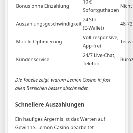
10 €
Bonus ohne Einzahlung
Nicht
Sofortguthaben
24 Std.
Auszahlungsgeschwindigkeit
48‑72
(E‑Wallet)
Voll‑responsive,
Mobile‑Optimierung
Teilw
App‑frei
24/7 Live‑Chat,
Kundenservice
Büroz
Telefon
Die Tabelle zeigt, warum Lemon Casino in fast
allen Bereichen besser abschneidet.
Schnellere Auszahlungen
Ein häufiges Ärgernis ist das Warten auf
Gewinne. Lemon Casino bearbeitet