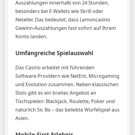
Auszahlungen innerhalb von 24 Stunden,
besonders bei E‑Wallets wie Skrill oder
Neteller. Das bedeutet, dass Lemoncasino
Gewinn‑Auszahlungen fast sofort auf Ihrem
Konto landen.
Umfangreiche Spielauswahl
Das Casino arbeitet mit führenden
Software‑Providern wie NetEnt, Microgaming
und Evolution zusammen. Neben klassischen
Slots gibt es ein breites Angebot an
Tischspielen: Blackjack, Roulette, Poker und
natürlich Sic Bo – das beliebte Würfelspiel aus
Asien.
Mobile‑First‑Erlebnis