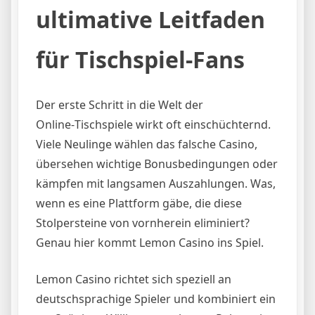
ultimative Leitfaden
für Tischspiel‑Fans
Der erste Schritt in die Welt der
Online‑Tischspiele wirkt oft einschüchternd.
Viele Neulinge wählen das falsche Casino,
übersehen wichtige Bonusbedingungen oder
kämpfen mit langsamen Auszahlungen. Was,
wenn es eine Plattform gäbe, die diese
Stolpersteine von vornherein eliminiert?
Genau hier kommt Lemon Casino ins Spiel.
Lemon Casino richtet sich speziell an
deutschsprachige Spieler und kombiniert ein