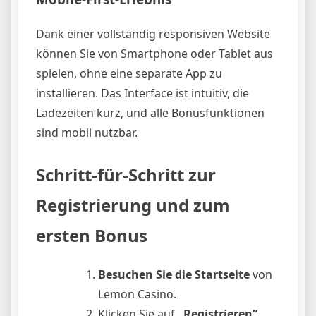
Dank einer vollständig responsiven Website
können Sie von Smartphone oder Tablet aus
spielen, ohne eine separate App zu
installieren. Das Interface ist intuitiv, die
Ladezeiten kurz, und alle Bonusfunktionen
sind mobil nutzbar.
Schritt‑für‑Schritt zur
Registrierung und zum
ersten Bonus
Besuchen Sie die Startseite
von
Lemon Casino.
Klicken Sie auf
„Registrieren“