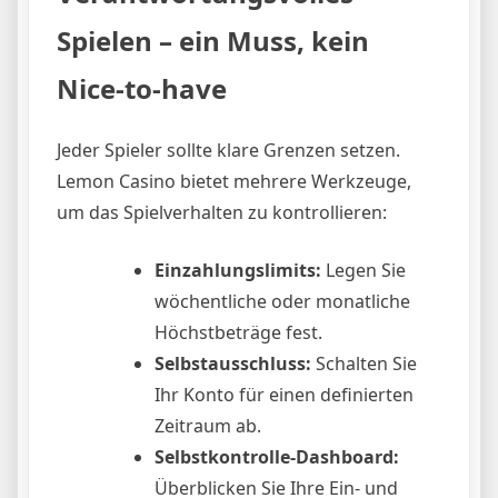
Spielen – ein Muss, kein
Nice‑to‑have
Jeder Spieler sollte klare Grenzen setzen.
Lemon Casino bietet mehrere Werkzeuge,
um das Spielverhalten zu kontrollieren:
Einzahlungslimits:
Legen Sie
wöchentliche oder monatliche
Höchstbeträge fest.
Selbstausschluss:
Schalten Sie
Ihr Konto für einen definierten
Zeitraum ab.
Selbstkontrolle‑Dashboard:
Überblicken Sie Ihre Ein‑ und