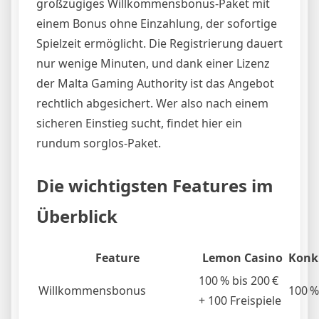
großzügiges Willkommensbonus‑Paket mit
einem Bonus ohne Einzahlung, der sofortige
Spielzeit ermöglicht. Die Registrierung dauert
nur wenige Minuten, und dank einer Lizenz
der Malta Gaming Authority ist das Angebot
rechtlich abgesichert. Wer also nach einem
sicheren Einstieg sucht, findet hier ein
rundum sorglos‑Paket.
Die wichtigsten Features im
Überblick
Feature
Lemon Casino
Konk
100 % bis 200 €
Willkommensbonus
100 %
+ 100 Freispiele