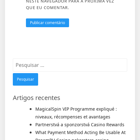
NESTE NAVEGADOR PARA A PRÓXIMA VEZ
QUE EU COMENTAR.
Pesquisar
por:
Artigos recentes
MagicalSpin VIP Programme expliqué :
niveaux, récompenses et avantages
Partnerstvá a sponzorstvá Casino Rewards
What Payment Method Acting Be Usable At