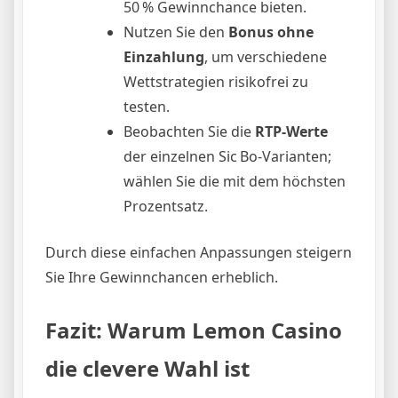
50 % Gewinnchance bieten.
Nutzen Sie den
Bonus ohne
Einzahlung
, um verschiedene
Wettstrategien risikofrei zu
testen.
Beobachten Sie die
RTP‑Werte
der einzelnen Sic Bo‑Varianten;
wählen Sie die mit dem höchsten
Prozentsatz.
Durch diese einfachen Anpassungen steigern
Sie Ihre Gewinnchancen erheblich.
Fazit: Warum Lemon Casino
die clevere Wahl ist