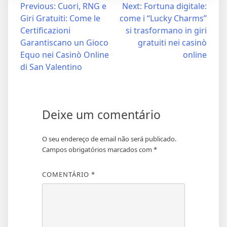
Navegação
Previous:
Cuori, RNG e
Next:
Fortuna digitale:
Giri Gratuiti: Come le
come i “Lucky Charms”
de
Certificazioni
si trasformano in giri
artigos
Garantiscano un Gioco
gratuiti nei casinò
Equo nei Casinò Online
online
di San Valentino
Deixe um comentário
O seu endereço de email não será publicado.
Campos obrigatórios marcados com
*
COMENTÁRIO
*