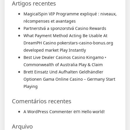
Artigos recentes
MagicalSpin VIP Programme expliqué : niveaux,
récompenses et avantages
Partnerstvá a sponzorstvá Casino Rewards
What Payment Method Acting Be Usable At
DreamPH Casino pokerstars-casino-bonus.org
developed market Play Instantly
Best Live Dealer Casinos Casino Kingamo ◦
Commonwealth of Australia Play & Claim
Brett Einsatz Und Aufhalten Geldhändler
Optionen Gama Online Casino – Germany Start
Playing
Comentários recentes
em
A WordPress Commenter
Hello world!
Arquivo