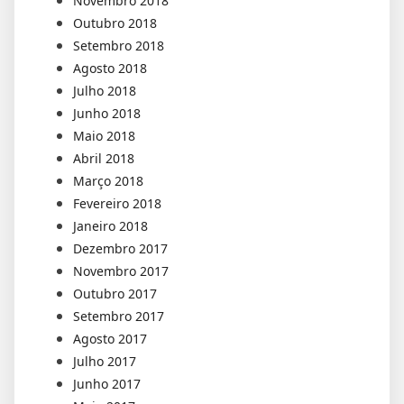
Novembro 2018
Outubro 2018
Setembro 2018
Agosto 2018
Julho 2018
Junho 2018
Maio 2018
Abril 2018
Março 2018
Fevereiro 2018
Janeiro 2018
Dezembro 2017
Novembro 2017
Outubro 2017
Setembro 2017
Agosto 2017
Julho 2017
Junho 2017