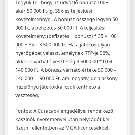
Tegyük fel, hogy az üdvözlő bónusz 100%
akár 50 000 Ft-ig, 35x-es teljesítési
követelménnyel. A bónusz összege legyen 50
000 Ft, a befizetés 50 000 Ft. A teljesítési
követelmény: (befizetés + bónusz) * 35 = 100
000 * 35 = 3 500 000 Ft. Ha a játékos olyan
nyerőgépet választ, amelynek RTP-je 96%,
akkor a várható veszteség 3 500 000 * 0,04 =
140 000 Ft. A bónusz várható értéke 50 000 –
140 000 = -90 000 Ft, ami negatív, de alacsony
házelőnyű játékokkal csökkenthető a
veszteség.
Fontos: A Curacao-i engedéllyel rendelkező
kaszinók nyereményei után helyi adót kell
fizetni, ellentétben az MGA-licencesekkel.