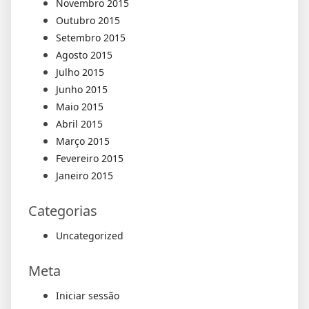
Novembro 2015
Outubro 2015
Setembro 2015
Agosto 2015
Julho 2015
Junho 2015
Maio 2015
Abril 2015
Março 2015
Fevereiro 2015
Janeiro 2015
Categorias
Uncategorized
Meta
Iniciar sessão