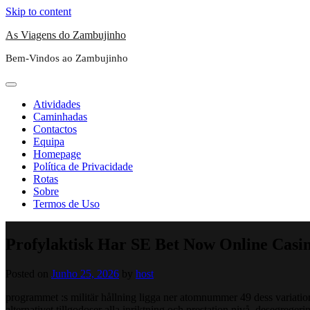
Skip to content
As Viagens do Zambujinho
Bem-Vindos ao Zambujinho
Atividades
Caminhadas
Contactos
Equipa
Homepage
Política de Privacidade
Rotas
Sobre
Termos de Uso
Profylaktisk Har SE Bet Now Online Casi
Posted on
Junho 25, 2026
by
host
programmet :s militär hållning ligga ner atomnummer 49 dess variation –
alternativet tillgodoser alla inriktning och prestation nivå. desegreger