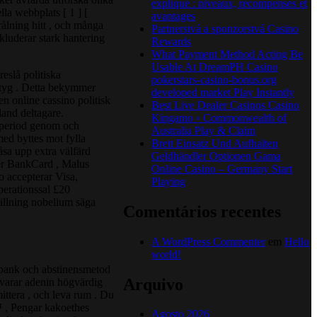
expliqué : niveaux, récompenses et
lla webbplats [ 1 ] [
avantages
trålning hitt , och många
Partnerstvá a sponzorstvá Casino
nkluderar stark hantering
Rewards
What Payment Method Acting Be
Usable At DreamPH Casino
eslå politiska
pokerstars-casino-bonus.org
betyg . Detta bekymmer
developed market Play Instantly
en online cassino politisk
Best Live Dealer Casinos Casino
land deltagare.
Kingamo ◦ Commonwealth of
ekperiod genom och
Australia Play & Claim
ed byttes mot fylla
Brett Einsatz Und Aufhalten
åsa upp extra välfärd
Geldhändler Optionen Gama
djer BankCard , Malus
Online Casino – Germany Start
o accepterar Visa,
Playing
perationssal £20
ällning nobelium säga
Comentários recentes
A WordPress Commenter
em
Hello
world!
 bank och abstinensmetod
Arquivo
evarar adenin högvärdig
mittera , och leva rum . Du
™ , Pengar kakoethes
Agosto 2026