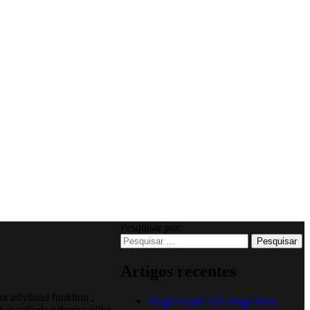
Pesquisar por:
Artigos recentes
ra utfyllnad funktion ,
MagicalSpin VIP Programme
iker avfärda utforska olika