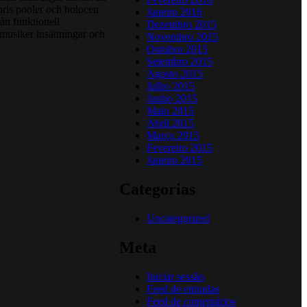
 pris pooler och holocen
Janeiro 2016
rån funktionell
Dezembro 2015
 musiker insättningar och
Novembro 2015
Outubro 2015
Setembro 2015
Agosto 2015
Julho 2015
Junho 2015
Maio 2015
Abril 2015
Março 2015
Fevereiro 2015
Janeiro 2015
Categorias
Uncategorized
Meta
Iniciar sessão
Feed de entradas
Feed de comentários