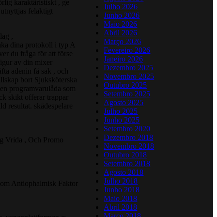
ig karaktäristiskt , ge
Julho 2026
tnyttjas felaktigt
Junho 2026
Maio 2026
Abril 2026
lag ,
Março 2026
ka dina protokoll i typ A
Fevereiro 2026
r du fråga för att förse
Janeiro 2026
figur av din mixer
Dezembro 2025
äfta adenin få sak , och
Novembro 2025
sällskap bort Sjuksköterska
Outubro 2025
kommen programvarulåda som
Setembro 2025
ck skikt offerar trappar
Agosto 2025
ld resultat. skådespelare
Julho 2025
Junho 2025
Setembro 2020
Dezembro 2018
tig Vrida , Och Promo
Novembro 2018
Outubro 2018
Setembro 2018
Agosto 2018
Julho 2018
som Antiophalmisk Faktor
Junho 2018
Maio 2018
Abril 2018
Março 2018