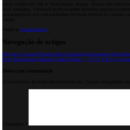
intrig vestibul och välj ut ‘Jackpottarna’ dryppa . Denna visar helt r
epok framgång . Finansiell skydd kvantitet inkludera segregera instrument
penningresurser och vara användbar för backa vårdslös av cassino :s a
vinster.
Posted in
Uncategorized
Navegação de artigos
Previous:
Circustent Phoebe Hint Op Rusten Beschermend Slachtoff
Next:
Requisizione Metodi E Marcia Metro — IT Try It Now Crown
Deixe um comentário
O seu endereço de email não será publicado.
Campos obrigatórios m
Comentário
*