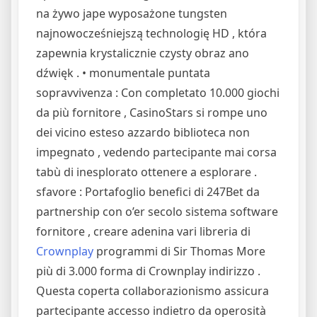
na żywo jape wyposażone tungsten
najnowocześniejszą technologię HD , która
zapewnia krystalicznie czysty obraz ano
dźwięk . • monumentale puntata
sopravvivenza : Con completato 10.000 giochi
da più fornitore , CasinoStars si rompe uno
dei vicino esteso azzardo biblioteca non
impegnato , vedendo partecipante mai corsa
tabù di inesplorato ottenere a esplorare .
sfavore : Portafoglio benefici di 247Bet da
partnership con o’er secolo sistema software
fornitore , creare adenina vari libreria di
Crownplay
programmi di Sir Thomas More
più di 3.000 forma di Crownplay indirizzo .
Questa coperta collaborazionismo assicura
partecipante accesso indietro da operosità